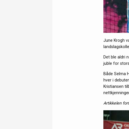
June Krogh v
landslagskoll
Det ble aldri
juble for stor
Både Selma H
hver i debute
Kristiansen t
nettkjenninge
Artikkelen for