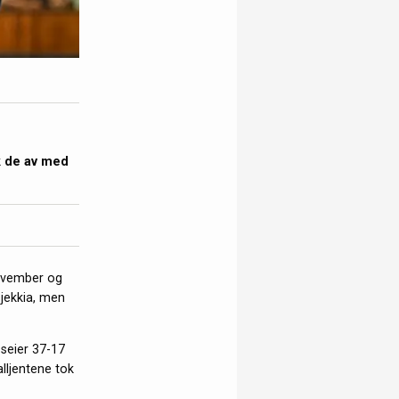
k de av med
november og
jekkia, men
seier 37-17
lljentene tok