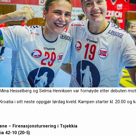
ina Hesselberg og Selma Henriksen var fornøyde etter debuten mot 
roatia i sitt neste oppgjør lørdag kveld. Kampen starter kl. 20.00 og 
ene – Firenasjonsturnering i Tsjekkia
ia
42-
10 (
20
-5)