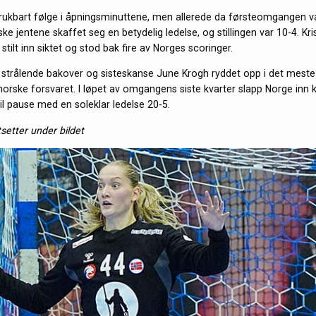
brukbart følge i åpningsminuttene, men allerede da førsteomgangen va
e jentene skaffet seg en betydelig ledelse, og stillingen var 10-4. Kris
 stilt inn siktet og stod bak fire av Norges scoringer.
 strålende bakover og sisteskanse June Krogh ryddet opp i det mest
norske forsvaret. I løpet av omgangens siste kvarter slapp Norge inn k
il pause med en soleklar ledelse 20-5.
tsetter under bildet