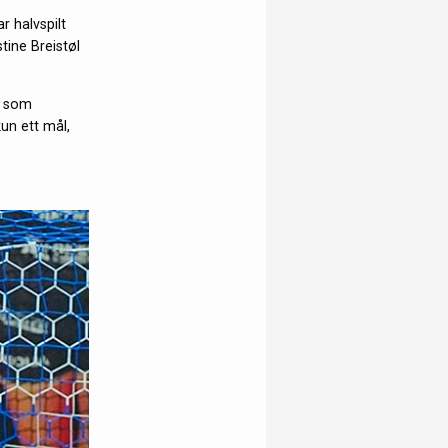
r halvspilt
tine Breistøl
e som
un ett mål,