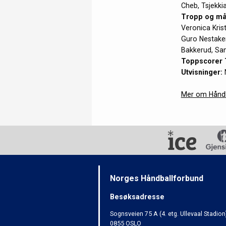
Cheb, Tsjekki
Tropp og må
Veronica Krist
Guro Nestaker 
Bakkerud, San
Toppscorer
Utvisninger:
N
Mer om Håndb
Norges Håndballforbund
Besøksadresse
Sognsveien 75 A (4. etg. Ullevaal Stadion
0855 OSLO