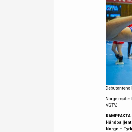
Debutantene M
Norge møter K
VGTV.
KAMPFAKTA
Håndballjent
Norge –
Tyrk