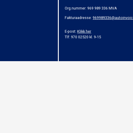
Org.nummer: 969 989 336 MVA
Fakturaadresse:
969989336@autoinvoic
E-post:
Klikk her
Tlf: 970 02520 kl. 9-15