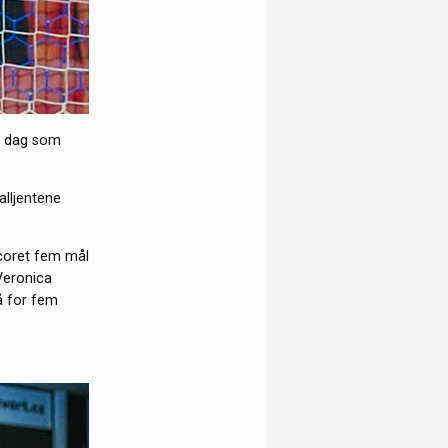
e dag som
alljentene
coret fem mål
 Veronica
å for fem