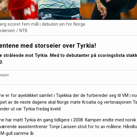
erg scoret fem mål i debuten sin for Norge
Pedersen / NTB
entene med storseier over Tyrkia!
e strålende mot Tyrkia. Med to debutanter på scoringslista stak
0.
onglan
ne er for øyeblikket samlet i Tsjekkia der de forbereder seg til VM i 
øpet av de neste dagene skal Norge møte Kroatia og vertsnasjonen Ts
nder ut var Tyrkia fredag kveld.
ne har møtt Tyrkia én gang tidligere i 2008. Kampen endte med norsk 
ærende assistenttrener Tonje Larssen stod for to av målene. Håndba
EM-gull samme år.