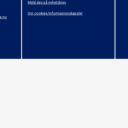
Meld deg på nyhetsbrev
Om cookies/informasjonskapsler
e.no