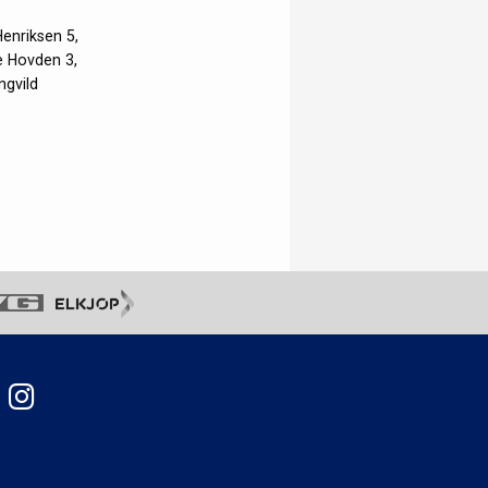
enriksen 5,
ie Hovden 3,
ngvild