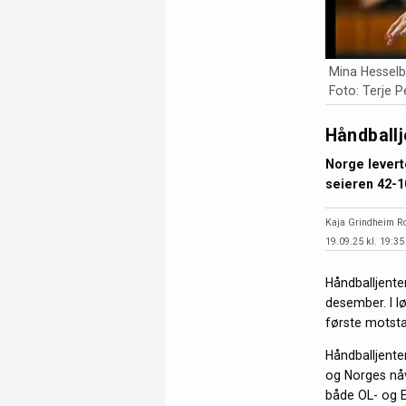
Mina Hesselb
Foto: Terje 
Håndballj
Norge levert
seieren 42-1
Kaja Grindheim R
19.09.25 kl. 19:35
Håndballjente
desember. I l
første motsta
Håndballjente
og Norges nåv
både OL- og 