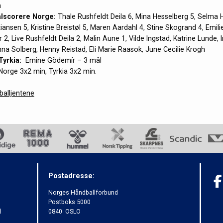
a
lscorere Norge:
Thale Rushfeldt Deila 6, Mina Hesselberg 5, Selma H
iansen 5, Kristine Breistøl 5, Maren Aardahl 4, Stine Skogrand 4, Emil
2, Live Rushfeldt Deila 2, Malin Aune 1, Vilde Ingstad, Katrine Lunde, I
na Solberg, Henny Reistad, Eli Marie Raasok, June Cecilie Krogh
Tyrkia
:
Emine Gödemír – 3 mål
orge 3x2 min, Tyrkia 3x2 min.
alljentene
Postadresse:
Norges Håndballforbund
Postboks 5000
)
0840 OSLO