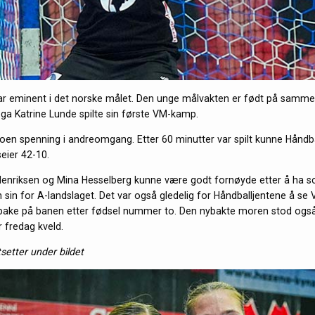
ar eminent i det norske målet. Den unge målvakten er født på samm
ega Katrine Lunde spilte sin første VM-kamp.
 noen spenning i andreomgang. Etter 60 minutter var spilt kunne Håndb
seier 42-10.
enriksen og Mina Hesselberg kunne være godt fornøyde etter å ha s
n sin for A-landslaget. Det var også gledelig for Håndballjentene å se
ilbake på banen etter fødsel nummer to. Den nybakte moren stod ogs
r fredag kveld.
tsetter under bildet