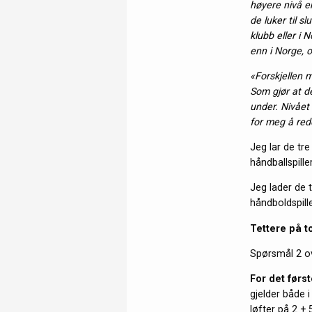
høyere nivå en
de luker til 
klubb eller i 
enn i Norge, og
«Forskjellen m
Som gjør at de
under. Nivået
for meg å redd
Jeg lar de tre
håndballspill
Jeg lader de t
håndboldspill
Tettere på 
Spørsmål 2 ov
For det først
gjelder både 
løfter på 2 + 5