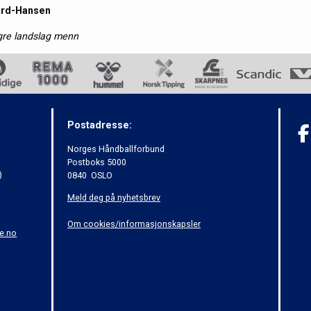
ard-Hansen
ngre landslag menn
Postadresse:
Norges Håndballforbund
Postboks 5000
)
0840 OSLO
Meld deg på nyhetsbrev
Om cookies/informasjonskapsler
e.no