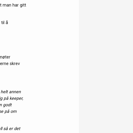
t man har gitt
til å
 møter
lerne skrev
 helt annen
ig på keeper,
en godt
 se på om
l så er det