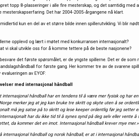
pret topp 8-plasseringer i alle fire mesterskap, og det samtidig med a
e mesterskapserfaring. Det har 2004-2005-årgangene nå klart.
midlertid kun en del av et større bilde innen spillerutvikling. Vi blir nødt 
illerne opplevd og lært i møtet med konkurransen internasjonalt?
 at vi skal utvikle oss for å komme tettere på de beste nasjonene?
å besvare det første spørsmålet, er de yngste spillerne. Det er de som
 landslagshåndball for første gang. Her kommer tre av de svarene spil
 evalueringen av EYOF:
velser med internasjonal håndball
 internasjonal håndball har en tendens til å være mer fysisk og har en
. I Norge merker jeg at jeg kan bruke tre skritt og skyte uten å se ordentl
nalt må jeg satse på to skritt og lese keeper ordentlig før jeg setter 
 Internasjonalt har du ikke tid til å synes synd på deg selv eller vente å
 nettet, da kommer det en imot. Internasjonal håndball krever mye mer.»
å internasjonal håndball og norsk håndball, er at i internasjonal håndbal