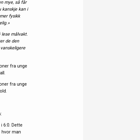
en mye, så får
 kanskje kan i
 mer fysikk
elig.»
å lese målvakt.
rer de den
 vanskeligere
sjoner fra unge
ll.
tioner fra unge
old.
:
i 6:0. Dette
e, hvor man