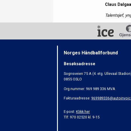
Claus Dalga
Talentsjef, y
Norges Håndballforbund
Besøksadresse
Sognsveien 75 A (4. etg. Ullevaal Stadion
0855 OSLO
Org.nummer: 969 989 336 MVA
Fakturaadresse:
969989336@autoinvoic
E-post:
Klikk her
Tlf: 970 02520 kl. 9-15