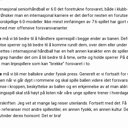
ternasjonal seniorhåndball er 6:0 det foretrukne forsvaret, både i klubb
. Ønsker man en internasjonal karriere er det derfor nesten en forutse
forskjellige 6:0-modeller. Ikke minst innføringen av 7:6-spillet har gjort
med mer offensive forsvarsvarianter.
re
må vi bli bedre til å håndtere sperrespill i begge ender av banen. Def
tse sperrer og bli bedre til å komme rundt dem, over dem eller unde
ettes i internasjonal håndball har en helt annen karakter enn de spille
ngrep handler det om å bli bedre til å time, sette og holde sperrer. På
 man linjespillere som kan ”brekke” forsvaret i to.
e
må vi bli mer ballsikre under fysisk press. Generelt er vi fortsatt for 
en når vi går dypt i rommene og skal spille ballen videre idet forsvars
se i kroppen, beskyttelse av ballen og en erkjennelse av at man aldri 
ningsspill skal stå høyt på listen når våre unge spillere trener i hverdag
erskriften: Jeg vet at mange lag reiser utenlands. Fortsett med det. Få
 referanser mot andre spillestiler, en annen fysikk, en annen kultur. De
 utvider deres horisont. Det er bra!