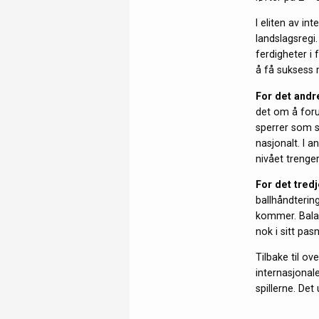
I eliten av in
landslagsregi
ferdigheter i 
å få suksess 
For det and
det om å foru
sperrer som s
nasjonalt. I a
nivået trenger
For det tredj
ballhåndtering
kommer. Balan
nok i sitt pas
Tilbake til ov
internasjonale
spillerne. Det