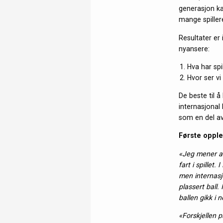
generasjon ka
mange spiller
Resultater er i
nyansere:
Hva har sp
Hvor ser vi
De beste til 
internasjonal
som en del av
Første opple
«Jeg mener at
fart i spillet
men internasjo
plassert ball.
ballen gikk i
«Forskjellen p