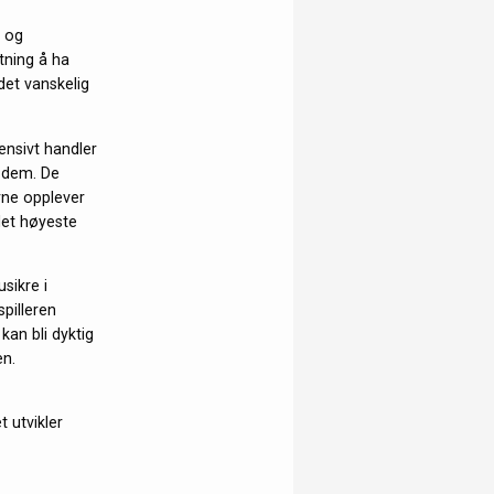
- og
tning å ha
 det vanskelig
ensivt handler
r dem. De
rne opplever
 det høyeste
usikre i
spilleren
kan bli dyktig
en.
t utvikler