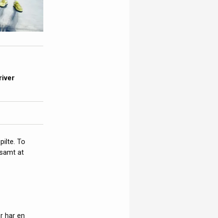
river
ilte. To
- samt at
r har en