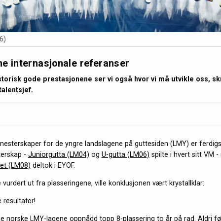
6)
rne internasjonale referanser
istorisk gode prestasjonene ser vi også hvor vi må utvikle oss, sk
alentsjef.
terskaper for de yngre landslagene på guttesiden (LMY) er ferdigsp
terskap -
Juniorgutta (LM04)
og
U-gutta (LM06)
spilte i hvert sitt VM 
et (LM08)
deltok i EYOF.
e vurdert ut fra plasseringene, ville konklusjonen vært krystallklar:
 resultater!
 de norske LMY-lagene oppnådd topp 8-plassering to år på rad. Aldri fø