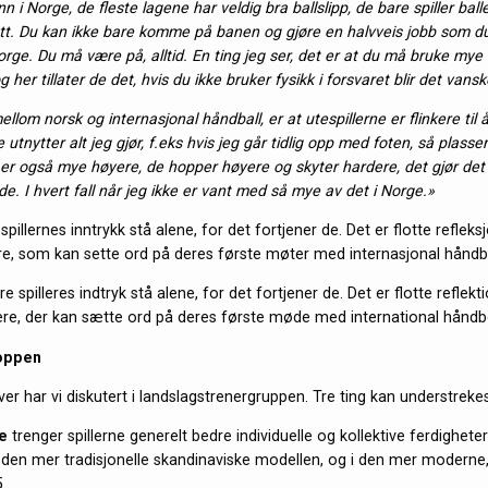
n i Norge, de fleste lagene har veldig bra ballslipp, de bare spiller ball
slutt. Du kan ikke bare komme på banen og gjøre en halvveis jobb som du
Norge. Du må være på, alltid. En ting jeg ser, det er at du må bruke mye
 her tillater de det, hvis du ikke bruker fysikk i forsvaret blir det vansk
ellom norsk og internasjonal håndball, er at utespillerne er flinkere til 
 utnytter alt jeg gjør, f.eks hvis jeg går tidlig opp med foten, så plasse
 er også mye høyere, de hopper høyere og skyter hardere, det gjør det
e. I hvert fall når jeg ikke er vant med så mye av det i Norge.»
 spillernes inntrykk stå alene, for det fortjener de. Det er flotte reflek
ere, som kan sette ord på deres første møter med internasjonal håndba
re spilleres indtryk stå alene, for det fortjener de. Det er flotte reflek
ere, der kan sætte ord på deres første møde med international håndb
toppen
er har vi diskutert i landslagstrenergruppen. Tre ting kan understrekes
e
trenger spillerne generelt bedre individuelle og kollektive ferdigheter 
i den mer tradisjonelle skandinaviske modellen, og i den mer modern
.