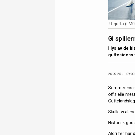
U-gutta (LM0
Gi spille
I lys av de h
guttesidens t
26.09.25 kl. 09:00
Sommerens mes
offisielle mes
Guttelandslag
Skulle vi alen
Historisk gode
Aldri før har