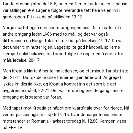
første omgang stod det 5-5, og med fem minutter igjen til pause
var stillingen 9-9. Lagene fulgte hverandre tett hele veien inn i
garderoben. Dit gikk de på stillingen 13-13.
Norge startet også den andre omgangen best. Ni minutter ut i
andre omgang ledet LK06 med to mål, og det var også
differansen da Norge tok en time-out på ledelsen 19-17. Da var
det under ti minutter igjen. Laget spilte god håndball, spillerne
kjempet solid bakover, og foran fulgte de opp med å øke til tre
måls ledelse, 20-17.
Men Kroatia klarte å hente inn ledelsen, og ett minutt før slutt sto
det 21-21. Da tok de norske trenerne igjen time-out. Angrepet
lyktes imidlertid ikke, og Kroatia kontret inn det som ble det
avgjørende målet, 22-21. Det var første og eneste gang i andre
omgang at kroatene var foran.
Med tapet mot Kroatia er håpet om kvartfinale over for Norge. Nå
venter plasseringsspill i sjiktet 9-16, hvor Juniorjentenes første
motstander er Romania - avkast torsdag kl. 12.00. Kampen vises
på EHF TV.