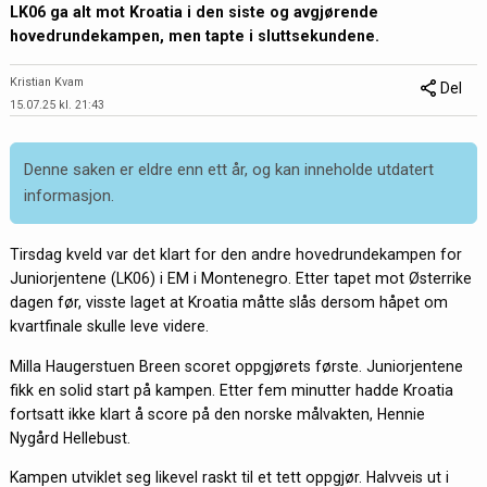
LK06 ga alt mot Kroatia i den siste og avgjørende
hovedrundekampen, men tapte i sluttsekundene.
Kristian Kvam
Del
15.07.25 kl. 21:43
Denne saken er eldre enn ett år, og kan inneholde utdatert
informasjon.
Tirsdag kveld var det klart for den andre hovedrundekampen for
Juniorjentene (LK06) i EM i Montenegro. Etter tapet mot Østerrike
dagen før, visste laget at Kroatia måtte slås dersom håpet om
kvartfinale skulle leve videre.
Milla Haugerstuen Breen scoret oppgjørets første. Juniorjentene
fikk en solid start på kampen. Etter fem minutter hadde Kroatia
fortsatt ikke klart å score på den norske målvakten, Hennie
Nygård Hellebust.
Kampen utviklet seg likevel raskt til et tett oppgjør. Halvveis ut i