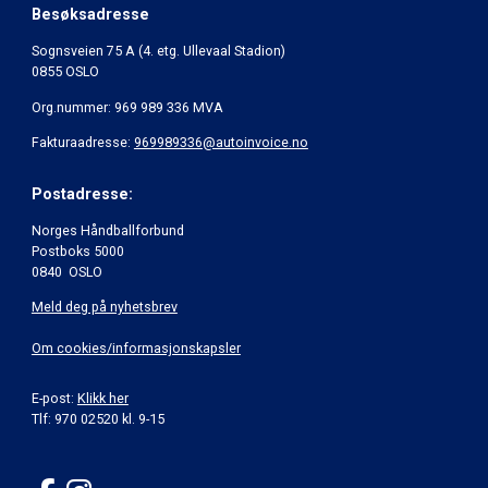
Besøksadresse
Sognsveien 75 A (4. etg. Ullevaal Stadion)
0855 OSLO
Org.nummer: 969 989 336 MVA
Fakturaadresse:
969989336@autoinvoice.no
Postadresse:
Norges Håndballforbund
Postboks 5000
0840 OSLO
Meld deg på nyhetsbrev
Om cookies/informasjonskapsler
E-post:
Klikk her
Tlf: 970 02520 kl. 9-15