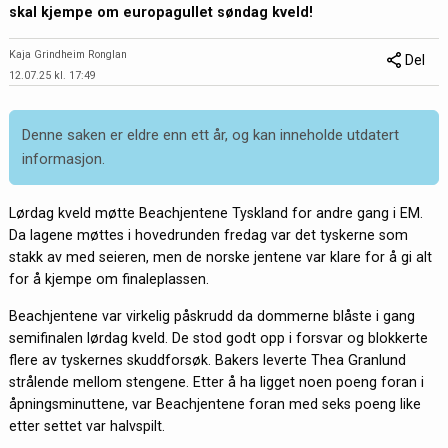
skal kjempe om europagullet søndag kveld!
Kaja Grindheim Ronglan
Del
12.07.25 kl. 17:49
Denne saken er eldre enn ett år, og kan inneholde utdatert
informasjon.
Lørdag kveld møtte Beachjentene Tyskland for andre gang i EM.
Da lagene møttes i hovedrunden fredag var det tyskerne som
stakk av med seieren, men de norske jentene var klare for å gi alt
for å kjempe om finaleplassen.
Beachjentene var virkelig påskrudd da dommerne blåste i gang
semifinalen lørdag kveld. De stod godt opp i forsvar og blokkerte
flere av tyskernes skuddforsøk. Bakers leverte Thea Granlund
strålende mellom stengene. Etter å ha ligget noen poeng foran i
åpningsminuttene, var Beachjentene foran med seks poeng like
etter settet var halvspilt.