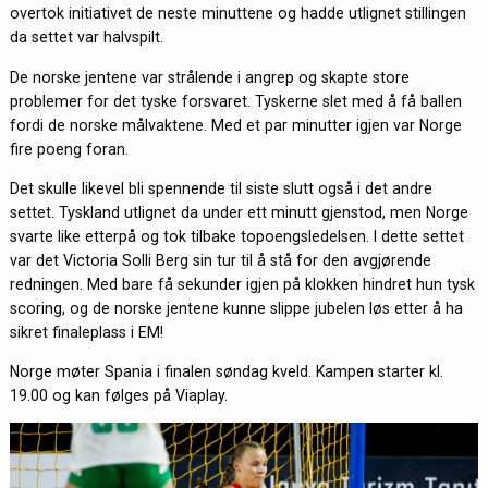
overtok initiativet de neste minuttene og hadde utlignet stillingen
da settet var halvspilt.
De norske jentene var strålende i angrep og skapte store
problemer for det tyske forsvaret. Tyskerne slet med å få ballen
fordi de norske målvaktene. Med et par minutter igjen var Norge
fire poeng foran.
Det skulle likevel bli spennende til siste slutt også i det andre
settet. Tyskland utlignet da under ett minutt gjenstod, men Norge
svarte like etterpå og tok tilbake topoengsledelsen. I dette settet
var det Victoria Solli Berg sin tur til å stå for den avgjørende
redningen. Med bare få sekunder igjen på klokken hindret hun tysk
scoring, og de norske jentene kunne slippe jubelen løs etter å ha
sikret finaleplass i EM!
Norge møter Spania i finalen søndag kveld. Kampen starter kl.
19.00 og kan følges på Viaplay.