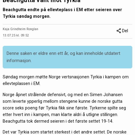
Beachgutta vant mot Tyrkia
Beachgutta endte på ellevteplass i EM etter seieren over
Tyrkia søndag morgen.
Kaja Grindheim Ronglan
Del
13.07.25 kl. 09:52
Denne saken er eldre enn ett år, og kan inneholde utdatert
informasjon.
Søndag morgen møtte Norge vertsnasjonen Tyrkia i kampen om
ellevteplassen i EM.
Norge åpnet strålende defensivt, og med en Simen Johansen
som leverte ypperlig mellom stengene kunne de norske gutta
score seks poeng før Tyrkia fikk sine første. Tyrkerne spilte seg
etter hvert inn i kampen, man klarte aldri å utligne stillingen.
Beachgutta tok dermed seieren i det første settet 19-14.
Det var Tyrkia som startet sterkest i det andre settet. De norske