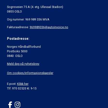
Sognsveien 75 A (4. etg. Ullevaal Stadion)
0855 OSLO
Org.nummer: 969 989 336 MVA
Fakturaadresse:
969989336@autoinvoice.no
Postadresse:
Norges Håndballforbund
Postboks 5000
0840 OSLO
Meld deg på nyhetsbrev
Om cookies/informasjonskapsler
E-post:
Klikk her
Tlf: 970 02520 kl. 9-15