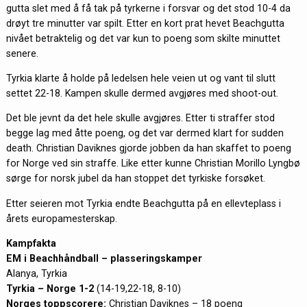
gutta slet med å få tak på tyrkerne i forsvar og det stod 10-4 da
drøyt tre minutter var spilt. Etter en kort prat hevet Beachgutta
nivået betraktelig og det var kun to poeng som skilte minuttet
senere.
Tyrkia klarte å holde på ledelsen hele veien ut og vant til slutt
settet 22-18. Kampen skulle dermed avgjøres med shoot-out.
Det ble jevnt da det hele skulle avgjøres. Etter ti straffer stod
begge lag med åtte poeng, og det var dermed klart for sudden
death. Christian Daviknes gjorde jobben da han skaffet to poeng
for Norge ved sin straffe. Like etter kunne Christian Morillo Lyngbø
sørge for norsk jubel da han stoppet det tyrkiske forsøket.
Etter seieren mot Tyrkia endte Beachgutta på en ellevteplass i
årets europamesterskap.
Kampfakta
EM i Beachhåndball – plasseringskamper
Alanya, Tyrkia
Tyrkia – Norge 1-2
(14-19,22-18, 8-10)
Norges toppscorere:
Christian Daviknes – 18 poeng