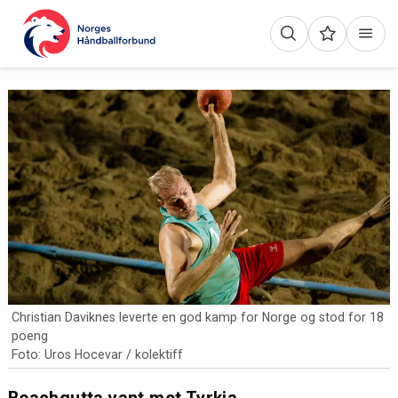
Christian Daviknes leverte en god kamp for Norge og stod for 18
poeng
Foto: Uros Hocevar / kolektiff