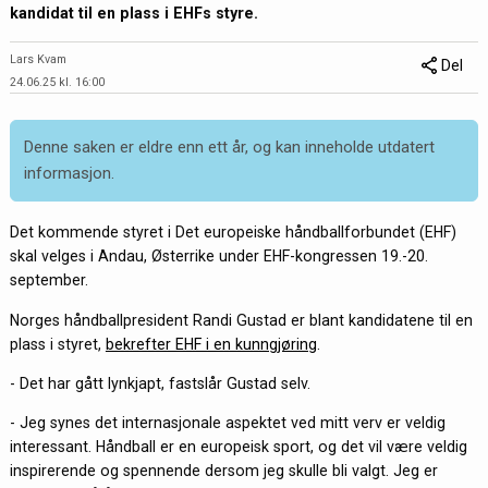
kandidat til en plass i EHFs styre.
Lars Kvam
Del
24.06.25 kl. 16:00
Denne saken er eldre enn ett år, og kan inneholde utdatert
informasjon.
Det kommende styret i Det europeiske håndballforbundet (EHF)
skal velges i Andau, Østerrike under EHF-kongressen 19.-20.
september.
Norges håndballpresident Randi Gustad er blant kandidatene til en
plass i styret,
bekrefter EHF i en kunngjøring
.
- Det har gått lynkjapt, fastslår Gustad selv.
- Jeg synes det internasjonale aspektet ved mitt verv er veldig
interessant. Håndball er en europeisk sport, og det vil være veldig
inspirerende og spennende dersom jeg skulle bli valgt. Jeg er