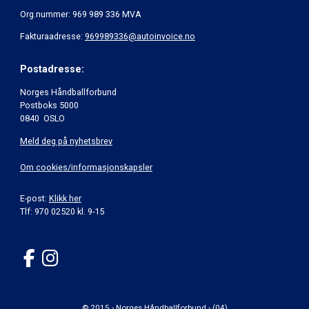
Org.nummer: 969 989 336 MVA
Fakturaadresse:
969989336@autoinvoice.no
Postadresse:
Norges Håndballforbund
Postboks 5000
0840 OSLO
Meld deg på nyhetsbrev
Om cookies/informasjonskapsler
E-post:
Klikk her
Tlf: 970 02520 kl. 9-15
© 2015 - Norges Håndballforbund - (04)