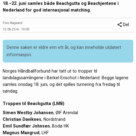
18.–22. juni samles både Beachgutta og Beachjentene i
Nederland for god internasjonal matching.
Finn Aagaard
Del
12.06.25 kl. 10:00
Denne saken er eldre enn ett år, og kan inneholde utdatert
informasjon.
Norges Håndballforbund har tatt ut to tropper til
landslagssamlingene i Berkel-Enschot i Nederland. Begge lagene
samles onsdag 18. juni, og det spilles turnering fra fredag til
søndag.
Troppen til Beachgutta (LMB)
Simen Westby Johansen
, ØIF Arendal
Christian Daviknes
, Nordstrand
Emil Sundfær Johnsen
, Bodø HK
Magnus Mangrud
, LHF