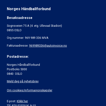
Norges Håndballforbund
Besøksadresse
Sognsveien 75 A (4. etg. Ullevaal Stadion)
0855 OSLO
Org.nummer: 969 989 336 MVA
Fakturaadresse:
969989336@autoinvoice.no
Postadresse:
Norges Håndballforbund
Postboks 5000
0840 OSLO
Meld deg på nyhetsbrev
Om cookies/informasjonskapsler
E-post:
Klikk her
Tlf: 970 02520 kl. 9-15