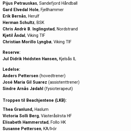
Pijus Petrauskas
, Sandefjord Håndball
Gard Elvedal Hole
, Fjellhammer
Erik Bernås
, Herulf
Herman Schultz
, BSK
Chris Andrè B. Inglingstad
, Nordstrand
Kjetil Åndal
, Viking TIF
Christian Morillo Lyngbø
, Viking TIF
Reserve:
Jul Didrik Hvidsten Hansen,
Kjelsås IL
Ledelse:
Anders Pettersen
(hovedtrener)
José Maria Gil Suarez
(assistenttrener)
Sindre Arnås Jødahl
(fysioterapeut)
Troppen til Beachjentene (LKB):
Thea Granlund,
Haslum
Victoria Solli Berg
, VästeråsIrsta HF
Elisabeth Hammerstad
, Follo HK
Susanne Pettersen
, KA/Þór