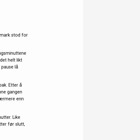
nmark stod for
ingsminuttene
et helt likt
l pause lå
bak. Etter å
enne gangen
 nærmere enn
utter. Like
er før slutt,