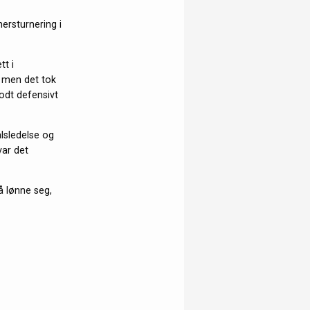
nersturnering i
tt i
, men det tok
godt defensivt
lsledelse og
var det
å lønne seg,