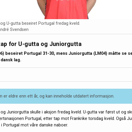
g U-gutta beseiret Portugal fredag kveld.
André Svendsen
tap for U-gutta og Juniorgutta
6) beseiret Portugal 31-30, mens Juniorgutta (LM04) måtte se se
, dansk lag.
 er eldre enn ett år, og kan inneholde utdatert informasjon.
g Juniorgutta skulle i aksjon fredag kveld. U-gutta var først ut og sk
ertsnasjonen Portugal, etter tap mot Frankrike torsdag kveld. Også Ju
on i Portugal mot våre danske naboer.