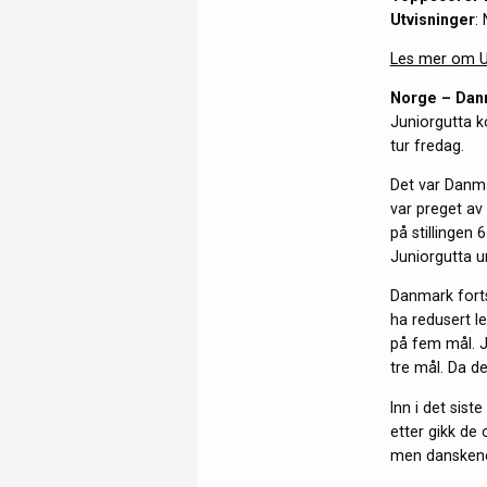
Utvisninger
:
Les mer om U
Norge – Dan
Juniorgutta k
tur fredag.
Det var Danm
var preget av 
på stillingen 
Juniorgutta u
Danmark fortsa
ha redusert l
på fem mål. J
tre mål. Da de
Inn i det sist
etter gikk de 
men danskene 