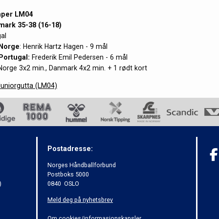
mper LM04
ark 35-38 (16-18)
al
Norge
: Henrik Hartz Hagen - 9 mål
Portugal:
Frederik Emil Pedersen - 6 mål
 Norge 3x2 min., Danmark 4x2 min. + 1 rødt kort
uniorgutta (LM04)
Postadresse:
Norges Håndballforbund
Postboks 5000
)
0840 OSLO
Meld deg på nyhetsbrev
Om cookies/informasjonskapsler