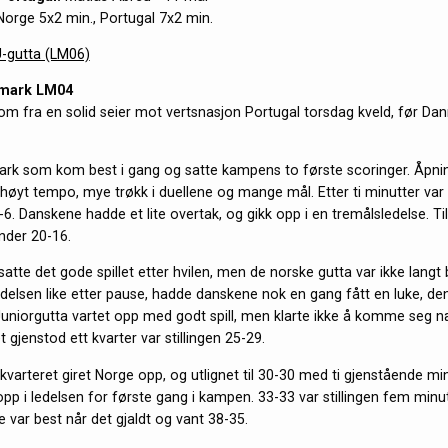
 Norge 5x2 min., Portugal 7x2 min.
-gutta (LM06)
mark LM04
om fra en solid seier mot vertsnasjon Portugal torsdag kveld, før Da
ark som kom best i gang og satte kampens to første scoringer. Åpn
høyt tempo, mye trøkk i duellene og mange mål. Etter ti minutter var d
6-6. Danskene hadde et lite overtak, og gikk opp i en tremålsledelse. Ti
nder 20-16.
tte det gode spillet etter hvilen, men de norske gutta var ikke langt 
edelsen like etter pause, hadde danskene nok en gang fått en luke, d
uniorgutta vartet opp med godt spill, men klarte ikke å komme seg
t gjenstod ett kvarter var stillingen 25-29.
e kvarteret giret Norge opp, og utlignet til 30-30 med ti gjenstående min
opp i ledelsen for første gang i kampen. 33-33 var stillingen fem minutt
var best når det gjaldt og vant 38-35.