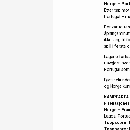
Norge – Por
Etter tap mot 
Portugal – mo
Det var to te
åpningsminutte
ikke lang til 
spill i først
Lagene fortsa
uavgjort, hvor
Portugal som 
Førti sekunder
og Norge kunn
KAMPFAKTA
Firenasjoner
Norge – Fran
Lagoa, Portug
Toppscorer 
Toppscorer 