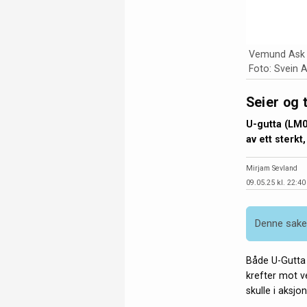
Vemund Ask o
Foto: Svein 
Seier og 
U-gutta (LM0
av ett sterkt
Mirjam Sevland
09.05.25 kl. 22:40
Denne saken
Både U-Gutta o
krefter mot v
skulle i aksj