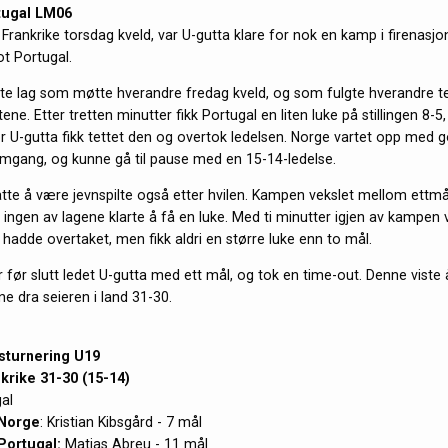
tugal LM06
Frankrike torsdag kveld, var U-gutta klare for nok en kamp i firenasjo
t Portugal.
nte lag som møtte hverandre fredag kveld, og som fulgte hverandre te
ne. Etter tretten minutter fikk Portugal en liten luke på stillingen 8-5
for U-gutta fikk tettet den og overtok ledelsen. Norge vartet opp med 
e omgang, og kunne gå til pause med en 15-14-ledelse.
tte å være jevnspilte også etter hvilen. Kampen vekslet mellom ettmå
 ingen av lagene klarte å få en luke. Med ti minutter igjen av kampen 
hadde overtaket, men fikk aldri en større luke enn to mål.
 før slutt ledet U-gutta med ett mål, og tok en time-out. Denne viste 
e dra seieren i land 31-30.
sturnering U19
krike 31-30 (15-14)
al
Norge
: Kristian Kibsgård - 7 mål
Portugal:
Matias Abreu - 11 mål