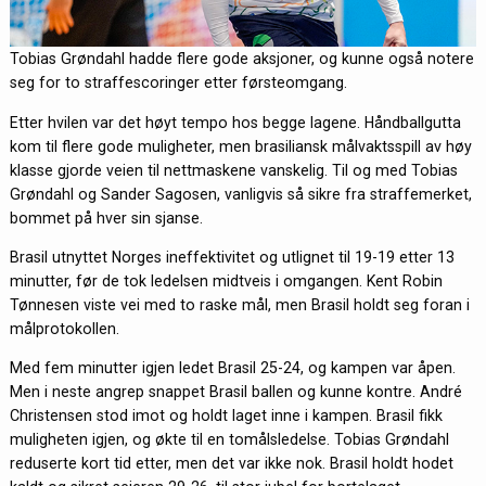
Tobias Grøndahl hadde flere gode aksjoner, og kunne også notere
seg for to straffescoringer etter førsteomgang.
Etter hvilen var det høyt tempo hos begge lagene. Håndballgutta
kom til flere gode muligheter, men brasiliansk målvaktsspill av høy
klasse gjorde veien til nettmaskene vanskelig. Til og med Tobias
Grøndahl og Sander Sagosen, vanligvis så sikre fra straffemerket,
bommet på hver sin sjanse.
Brasil utnyttet Norges ineffektivitet og utlignet til 19-19 etter 13
minutter, før de tok ledelsen midtveis i omgangen. Kent Robin
Tønnesen viste vei med to raske mål, men Brasil holdt seg foran i
målprotokollen.
Med fem minutter igjen ledet Brasil 25-24, og kampen var åpen.
Men i neste angrep snappet Brasil ballen og kunne kontre. André
Christensen stod imot og holdt laget inne i kampen. Brasil fikk
muligheten igjen, og økte til en tomålsledelse. Tobias Grøndahl
reduserte kort tid etter, men det var ikke nok. Brasil holdt hodet