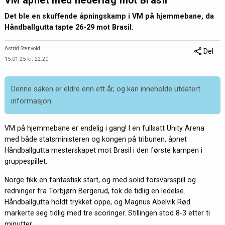
VM åpnet med nederlag mot Brasil
Det ble en skuffende åpningskamp i VM på hjemmebane, da
Håndballgutta tapte 26-29 mot Brasil.
Astrid Stenvold
Del
15.01.25 kl. 22:20
Denne saken er eldre enn ett år, og kan inneholde utdatert
informasjon.
VM på hjemmebane er endelig i gang! I en fullsatt Unity Arena
med både statsministeren og kongen på tribunen, åpnet
Håndballgutta mesterskapet mot Brasil i den første kampen i
gruppespillet.
Norge fikk en fantastisk start, og med solid forsvarsspill og
redninger fra Torbjørn Bergerud, tok de tidlig en ledelse.
Håndballgutta holdt trykket oppe, og Magnus Abelvik Rød
markerte seg tidlig med tre scoringer. Stillingen stod 8-3 etter ti
minutter.