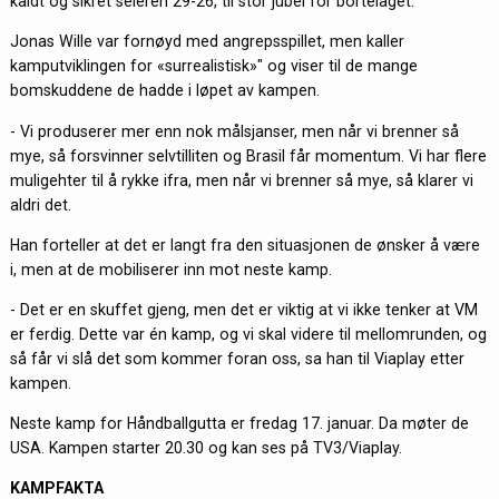
kaldt og sikret seieren 29-26, til stor jubel for bortelaget.
Jonas Wille var fornøyd med angrepsspillet, men kaller
kamputviklingen for «surrealistisk»" og viser til de mange
bomskuddene de hadde i løpet av kampen.
- Vi produserer mer enn nok målsjanser, men når vi brenner så
mye, så forsvinner selvtilliten og Brasil får momentum. Vi har flere
muligehter til å rykke ifra, men når vi brenner så mye, så klarer vi
aldri det.
Han forteller at det er langt fra den situasjonen de ønsker å være
i, men at de mobiliserer inn mot neste kamp.
- Det er en skuffet gjeng, men det er viktig at vi ikke tenker at VM
er ferdig. Dette var én kamp, og vi skal videre til mellomrunden, og
så får vi slå det som kommer foran oss, sa han til Viaplay etter
kampen.
Neste kamp for Håndballgutta er fredag 17. januar. Da møter de
USA. Kampen starter 20.30 og kan ses på TV3/Viaplay.
KAMPFAKTA