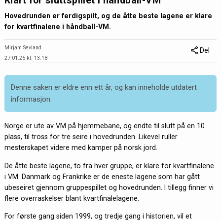
Klart for sluttspillet i håndball-VM
Hovedrunden er ferdigspilt, og de åtte beste lagene er klare
for kvartfinalene i håndball-VM.
Mirjam Sevland
Del
27.01.25 kl. 13:18
Denne saken er eldre enn ett år, og kan inneholde utdatert
informasjon.
Norge er ute av VM på hjemmebane, og endte til slutt på en 10.
plass, til tross for tre seire i hovedrunden. Likevel ruller
mesterskapet videre med kamper på norsk jord.
De åtte beste lagene, to fra hver gruppe, er klare for kvartfinalene
i VM. Danmark og Frankrike er de eneste lagene som har gått
ubeseiret gjennom gruppespillet og hovedrunden. I tillegg finner vi
flere overraskelser blant kvartfinalelagene.
For første gang siden 1999, og tredje gang i historien, vil et