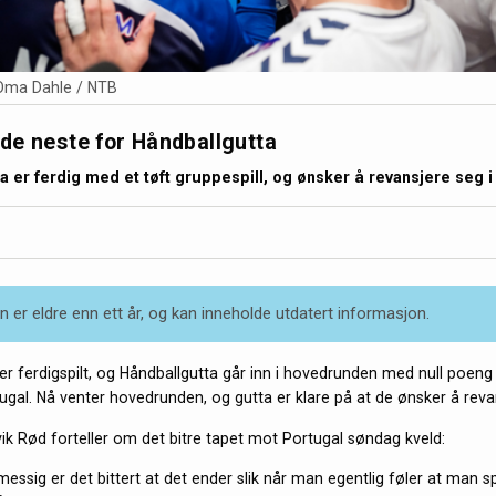
Oma Dahle / NTB
de neste for Håndballgutta
a er ferdig med et tøft gruppespill, og ønsker å revansjere seg i
 er eldre enn ett år, og kan inneholde utdatert informasjon.
 er ferdigspilt, og Håndballgutta går inn i hovedrunden med null poeng
tugal. Nå venter hovedrunden, og gutta er klare på at de ønsker å reva
k Rød forteller om det bitre tapet mot Portugal søndag kveld:
essig er det bittert at det ender slik når man egentlig føler at man sp