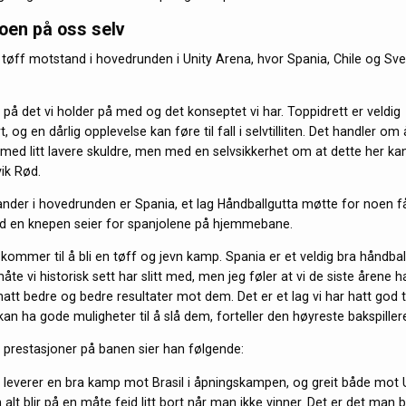
roen på oss selv
 tøff motstand i hovedrunden i Unity Arena, hvor Spania, Chile og Sver
 på det vi holder på med og det konseptet vi har. Toppidrett er veldig
rt, og en dårlig opplevelse kan føre til fall i selvtilliten. Det handler om 
ed litt lavere skuldre, men med en selvsikkerhet om at dette her kan 
ik Rød.
nder i hovedrunden er Spania, et lag Håndballgutta møtte for noen få
d en knepen seier for spanjolene på hjemmebane.
t kommer til å bli en tøff og jevn kamp. Spania er et veldig bra håndb
måte vi historisk sett har slitt med, men jeg føler at vi de siste årene
tt bedre og bedre resultater mot dem. Det er et lag vi har hatt god 
 kan ha gode muligheter til å slå dem, forteller den høyreste bakspiller
prestasjoner på banen sier han følgende:
g leverer en bra kamp mot Brasil i åpningskampen, og greit både mot
 alt blir på en måte feid litt bort når man ikke vinner. Det er det ma