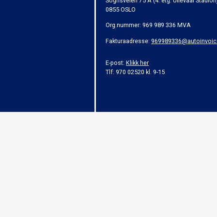
Sognsveien 75 A (4. etg. Ullevaal Stadion
0855 OSLO
Org.nummer: 969 989 336 MVA
Fakturaadresse:
969989336@autoinvoic
E-post:
Klikk her
Tlf: 970 02520 kl. 9-15