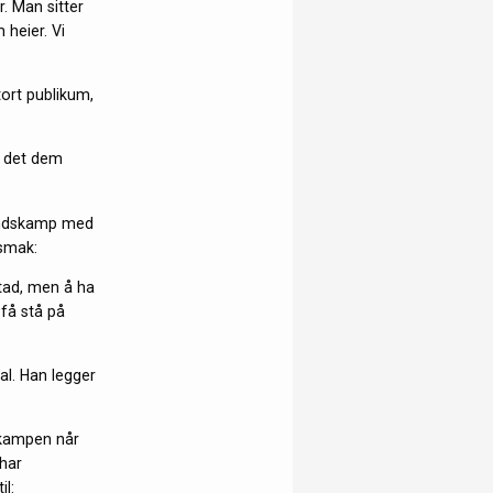
r. Man sitter
 heier. Vi
tort publikum,
m det dem
landskamp med
rsmak:
tad, men å ha
 få stå på
al. Han legger
r kampen når
 har
il: