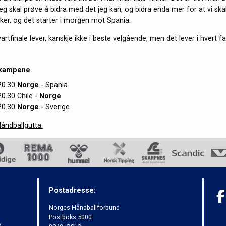
eg skal prøve å bidra med det jeg kan, og bidra enda mer for at vi skal
sker, og det starter i morgen mot Spania.
rtfinale lever, kanskje ikke i beste velgående, men det lever i hvert fal
kampene
 20.30
Norge
- Spania
 20.30 Chile -
Norge
 20.30
Norge
- Sverige
åndballgutta.
Postadresse:
Norges Håndballforbund
Postboks 5000