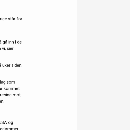
ige står for
å gå inn i de
vi, sier
 uker siden.
allag som
 har kommet
trening mot,
en.
 USA og
n bedømmer