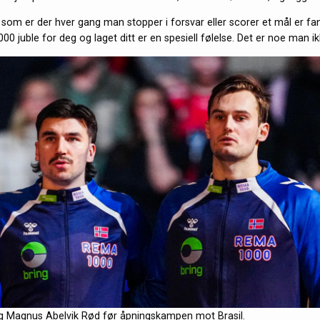
som er der hver gang man stopper i forsvar eller scorer et mål er fan
00 juble for deg og laget ditt er en spesiell følelse. Det er noe man 
g Magnus Abelvik Rød før åpningskampen mot Brasil.