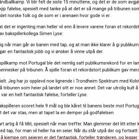
åndballkamp. Vi blir felt de siste 15 minuttene, og det er de som avgjø
kjip følelse, spesielt med tanke på at det er så mange på tribunen som
 det norske folk og de som er i arenaen hvor gode vi er.
at det er ingenting man heller vil enn å levere varene foran et rekords
av bakspillerkollega Simen Lyse:
elig når man går av banen med tap, og at man ikke klarer å gi publiku
gjør en fantastisk jobb og vi ønsker å vinne utpå der.
espillkamp mot Portugal ble det nemlig satt publikumsrekord for en 
ennesker på tribunen. Å spille foran et rekordstort publikum gav me
sielt. Jeg har jo opplevd noe lignende i Trondheim Spektrum med Kols
 tribunen som heier på landet sitt er noe annet. Det var utrolig kult å
var en helt fantastisk følelse, forteller Lyse.
kspilleren scoret hele 9 mål og ble kåret til banens beste mot Portug
at det var stas, men at tapet la en demper på godfølelsen.
art artig å få tillit, spesielt når man treffer. Man glemmer det litt ette
 tap, for man vil heller ha en seier. Når du står utpå der og fortsatt
 å kjempe om seieren er det fantastisk, forteller trønderen, og legger t