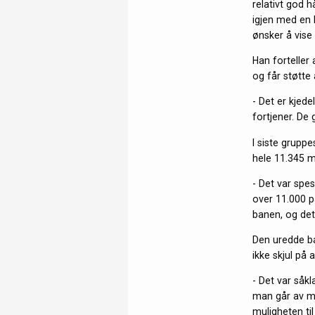
relativt god h
igjen med en 
ønsker å vise
Han forteller 
og får støtte 
- Det er kjed
fortjener. De 
I siste grupp
hele 11.345 m
- Det var spe
over 11.000 på
banen, og det 
Den uredde ba
ikke skjul på 
- Det var såkl
man går av med
muligheten til