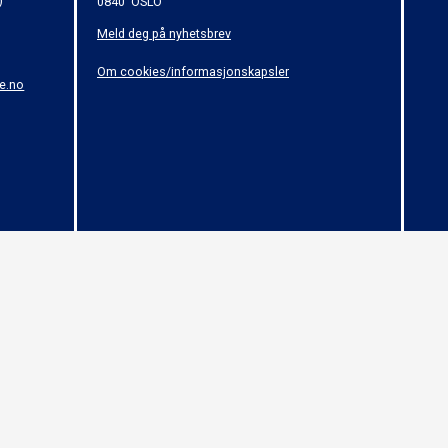
)
0840 OSLO
Meld deg på nyhetsbrev
Om cookies/informasjonskapsler
e.no