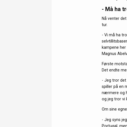
- Må ha t
Nå venter det
tur.
- Vi må ha tro
selvtillitsbase
kampene her m
Magnus Abelv
Første motsta
Det endte me
- Jeg tror de
spiller på en 
nærmere og ha
og jeg tror vi
Om sine egne 
- Jeg syns je
Portugal, men