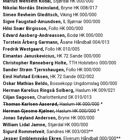
Marius Wenseth Kildal,
Stjørdal HK 000/000
Nikolai Nordås Steinsland,
Bryne HK 008/017
Simen Revheim Gleditsch,
Viking HK 000/000
Sigve Faugstad-Amundsen,
IL Bjørnar 000/000
Hilni Snær Birgisson,
Follo HK 000/000
Edvard Aasberg-Andreassen,
Bodø HK 000/000
Torstein Årberg Garmann,
Åsane Håndball 004/013
Fredrik Westgaard,
Follo HK 010/005
Eimantas Januskevicius,
HK 72 Sande 000/000
Christopher Rønneberg Holte,
TTH Holstebro 000/000
Sander Strøm Tjernshaugen,
Follo HK 000/000
Emil Hofstad Eriksen,
HK 72 Sande 002/002
Oskar Mathias Beldo,
Bossekopp Ungdomslag 000/000
Herman Karelius Ringså Solberg,
Haslum HK 009/021
Ciljan Sagosen,
Charlottenlund SK 010/013
Thomas Karlsen Aaserød,
Haslum HK 000/000
*
Herman Gjesme Kjølner,
Haslum HK 000/000
*
Jonas Søyland Andersen,
Bryne HK 000/000
William Lidal Jamne,
Stjørdal HK 000/000
Sigurd Rommetveit
, Sandnes HK 003/003**
Jesper Emblemsvåg Ekren
, Elverum Håndball 000/000**