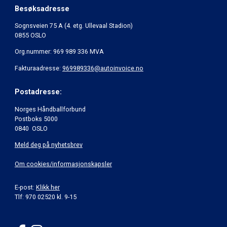
Besøksadresse
Sognsveien 75 A (4. etg. Ullevaal Stadion)
0855 OSLO
Org.nummer: 969 989 336 MVA
Fakturaadresse:
969989336@autoinvoice.no
Postadresse:
Norges Håndballforbund
Postboks 5000
0840 OSLO
Meld deg på nyhetsbrev
Om cookies/informasjonskapsler
E-post:
Klikk her
Tlf: 970 02520 kl. 9-15