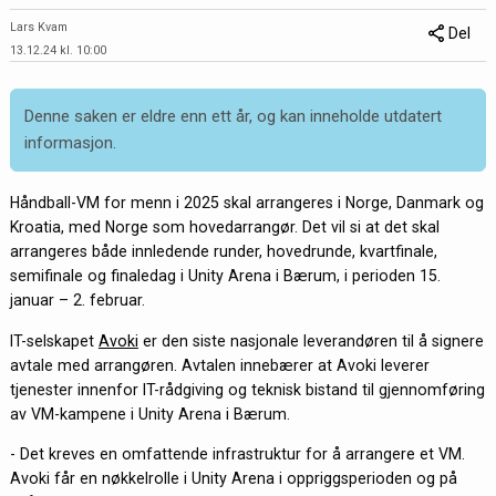
Lars Kvam
Del
13.12.24 kl. 10:00
Denne saken er eldre enn ett år, og kan inneholde utdatert
informasjon.
Håndball-VM for menn i 2025 skal arrangeres i Norge, Danmark og
Kroatia, med Norge som hovedarrangør. Det vil si at det skal
arrangeres både innledende runder, hovedrunde, kvartfinale,
semifinale og finaledag i Unity Arena i Bærum, i perioden 15.
januar – 2. februar.
IT-selskapet
Avoki
er den siste nasjonale leverandøren til å signere
avtale med arrangøren. Avtalen innebærer at Avoki leverer
tjenester innenfor IT-rådgiving og teknisk bistand til gjennomføring
av VM-kampene i Unity Arena i Bærum.
- Det kreves en omfattende infrastruktur for å arrangere et VM.
Avoki får en nøkkelrolle i Unity Arena i oppriggsperioden og på