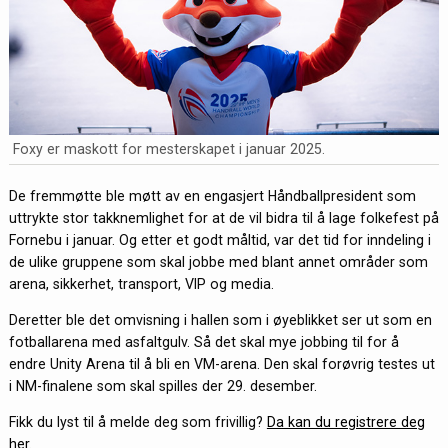
Foxy er maskott for mesterskapet i januar 2025.
De fremmøtte ble møtt av en engasjert Håndballpresident som
uttrykte stor takknemlighet for at de vil bidra til å lage folkefest på
Fornebu i januar. Og etter et godt måltid, var det tid for inndeling i
de ulike gruppene som skal jobbe med blant annet områder som
arena, sikkerhet, transport, VIP og media.
Deretter ble det omvisning i hallen som i øyeblikket ser ut som en
fotballarena med asfaltgulv. Så det skal mye jobbing til for å
endre Unity Arena til å bli en VM-arena. Den skal forøvrig testes ut
i NM-finalene som skal spilles der 29. desember.
Fikk du lyst til å melde deg som frivillig?
Da kan du registrere deg
her.