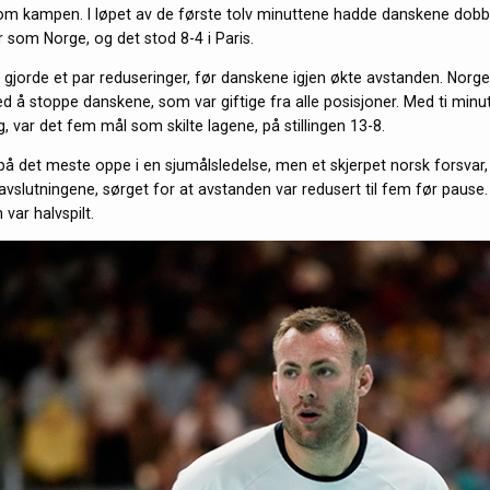
p om kampen. I løpet av de første tolv minuttene hadde danskene dob
r som Norge, og det stod 8-4 i Paris.
 gjorde et par reduseringer, før danskene igjen økte avstanden. Norg
 å stoppe danskene, som var giftige fra alle posisjoner. Med ti minut
 var det fem mål som skilte lagene, på stillingen 13-8.
å det meste oppe i en sjumålsledelse, men et skjerpet norsk forsvar,
 avslutningene, sørget for at avstanden var redusert til fem før pause.
var halvspilt.