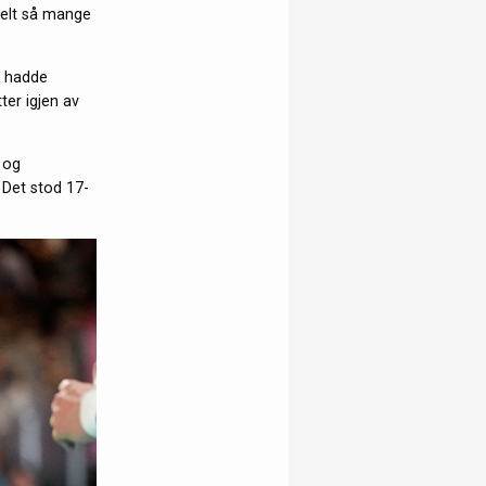
belt så mange
e hadde
ter igjen av
 og
 Det stod 17-