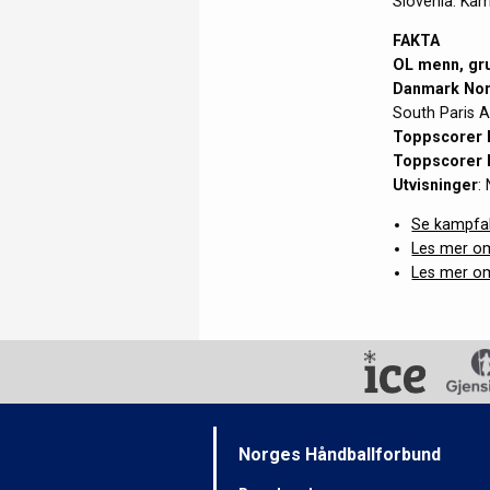
Slovenia. Ka
FAKTA
OL menn, gr
Danmark Nor
South Paris A
Toppscorer 
Toppscorer
Utvisninger
:
Se kampfak
Les mer om
Les mer om
Norges Håndballforbund