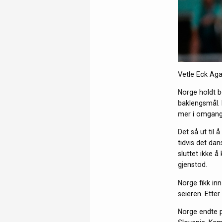
Vetle Eck Aga
Norge holdt b
baklengsmål. 
mer i omgange
Det så ut til 
tidvis det da
sluttet ikke 
gjenstod.
Norge fikk in
seieren. Etter
Norge endte p