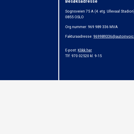
Besøksadresse
Sognsveien 75 A (4. etg. Ullevaal Stadion
0855 OSLO
Org.nummer: 969 989 336 MVA
Fakturaadresse:
969989336@autoinvoic
E-post:
Klikk her
Tlf: 970 02520 kl. 9-15