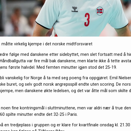
 måtte virkelig kjempe i det norske midtforsvaret
edre følge med danskene etter sidebyttet, men slet fortsatt med å hi
Håndballgutta var fire mål bak danskene, men klarte ikke å tette avs
ns første halvdel. Med femten minutter igjen stod det 25-19.
å bli vanskelig for Norge å ta med seg poeng fra oppgjøret. Emil Nielse
nske buret, og selv godt norsk angrepsspill endte uten scoring. De nor
å kjempe, men danskene økte ledelsen, og det var åtte mål som skilte d
n noen fine kontringsmål i sluttminuttene, men var aldri nær å true de
 60 spilte minutter endte det 32-25 i Paris.
å en tredjeplass i gruppen og er klare for kvartfinale onsdag kl. 21.3