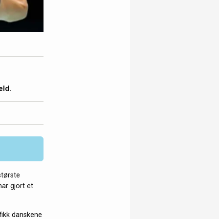
eld.
største
ar gjort et
fikk danskene