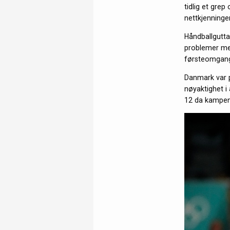
tidlig et gre
nettkjenninge
Håndballgutta
problemer med
førsteomgang,
Danmark var p
nøyaktighet i
12 da kampen 