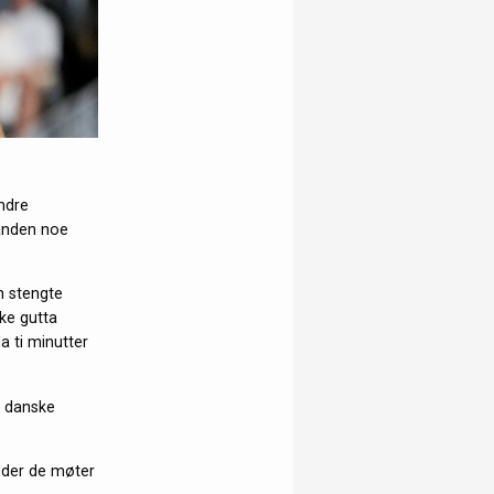
ndre
tanden noe
n stengte
ske gutta
a ti minutter
n danske
0 der de møter