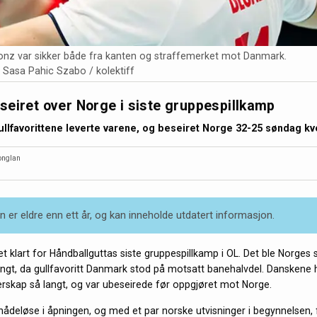
onz var sikker både fra kanten og straffemerket mot Danmark.
 Sasa Pahic Szabo / kolektiff
eiret over Norge i siste gruppespillkamp
llfavorittene leverte varene, og beseiret Norge 32-25 søndag kv
onglan
 er eldre enn ett år, og kan inneholde utdatert informasjon.
t klart for Håndballguttas siste gruppespillkamp i OL. Det ble Norges 
angt, da gullfavoritt Danmark stod på motsatt banehalvdel. Danskene h
rskap så langt, og var ubeseirede før oppgjøret mot Norge.
ådeløse i åpningen, og med et par norske utvisninger i begynnelsen, 