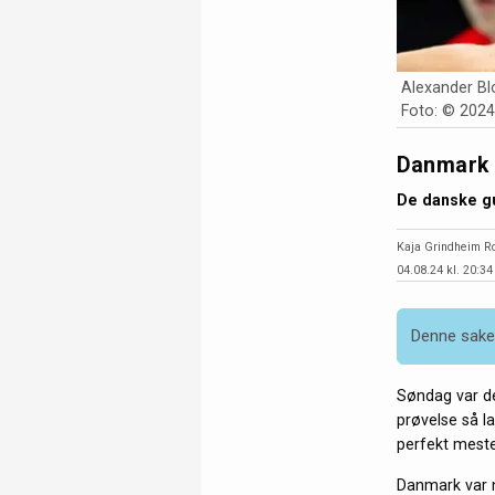
Alexander Bl
Foto: © 2024
Danmark s
De danske gu
Kaja Grindheim R
04.08.24 kl. 20:34
Denne saken
Søndag var de
prøvelse så l
perfekt meste
Danmark var n