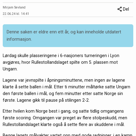
Mirjam Sevland
Del
22.06.24 kl. 14:41
Denne saken er eldre enn ett år, og kan inneholde utdatert
informasjon.
Lørdag skulle plasseringene i 6-nasjoners turneringen i Lyon
avgjøres, hvor Rullestollandslaget spilte om 5. plassen mot
Ungarn.
Lagene var jevnspilte i åpningsminuttene, men ingen av lagene
klarte å sette ballen i mål. Etter ti minutter måltørke satte Ungarn
den første ballen i mål, og fem minutter etter satte Norge sin
første. Lagene gikk til pause på stilingen 2-2.
Etter hvilen kom Norge best i gang, og satte tidlig omgangens
første scoring. Omgangen var preget av flere stolpeskudd, men
Rullestollandslaget klarte også å sette flere av skuddene i mål.
Begge lagets målvakter vartet opp med gode redninger, i en kamp