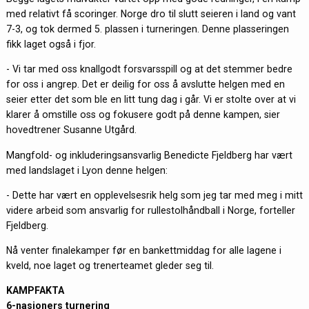
med relativt få scoringer. Norge dro til slutt seieren i land og vant
7-3, og tok dermed 5. plassen i turneringen. Denne plasseringen
fikk laget også i fjor.
- Vi tar med oss knallgodt forsvarsspill og at det stemmer bedre
for oss i angrep. Det er deilig for oss å avslutte helgen med en
seier etter det som ble en litt tung dag i går. Vi er stolte over at vi
klarer å omstille oss og fokusere godt på denne kampen, sier
hovedtrener Susanne Utgård.
Mangfold- og inkluderingsansvarlig Benedicte Fjeldberg har vært
med landslaget i Lyon denne helgen:
- Dette har vært en opplevelsesrik helg som jeg tar med meg i mitt
videre arbeid som ansvarlig for rullestolhåndball i Norge, forteller
Fjeldberg.
Nå venter finalekamper før en bankettmiddag for alle lagene i
kveld, noe laget og trenerteamet gleder seg til.
KAMPFAKTA
6-nasjoners turnering