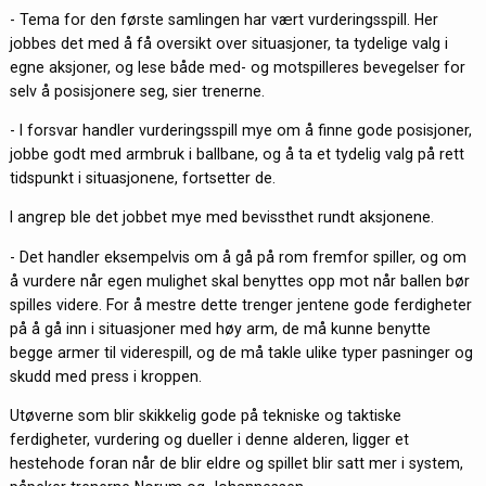
- Tema for den første samlingen har vært vurderingsspill. Her
jobbes det med å få oversikt over situasjoner, ta tydelige valg i
egne aksjoner, og lese både med- og motspilleres bevegelser for
selv å posisjonere seg, sier trenerne.
- I forsvar handler vurderingsspill mye om å finne gode posisjoner,
jobbe godt med armbruk i ballbane, og å ta et tydelig valg på rett
tidspunkt i situasjonene, fortsetter de.
I angrep ble det jobbet mye med bevissthet rundt aksjonene.
- Det handler eksempelvis om å gå på rom fremfor spiller, og om
å vurdere når egen mulighet skal benyttes opp mot når ballen bør
spilles videre. For å mestre dette trenger jentene gode ferdigheter
på å gå inn i situasjoner med høy arm, de må kunne benytte
begge armer til viderespill, og de må takle ulike typer pasninger og
skudd med press i kroppen.
Utøverne som blir skikkelig gode på tekniske og taktiske
ferdigheter, vurdering og dueller i denne alderen, ligger et
hestehode foran når de blir eldre og spillet blir satt mer i system,