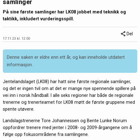
samlinger
På sine første samlinger har LK08 jobbet med teknikk og
taktikk, inkludert vurderingsspill.
Del
17.11.23 kl. 12:00
Denne saken er eldre enn ett år, og kan inneholde utdatert
informasjon.
Jentelandslaget (LK08) har hatt sine første regionale samlinger,
og det er ingen tvil om at det er mange nye spennende spillere på
vei inn i norsk håndball. I alle seks regioner har både de regionale
trenerne og trenerteamet for LK08 møtt de første gruppene med
spente utøvere.
Landslagstrenerne Tore Johannessen og Bente Lunke Norum
oppfordrer trenere med jenter i 2008- og 2009-årgangene om å
følge opp fokusområdene fra samlingene.