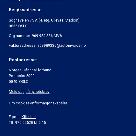
Besøksadresse
Sognsveien 75 A (4. etg. Ullevaal Stadion)
0855 OSLO
Org.nummer: 969 989 336 MVA
Fakturaadresse:
969989336@autoinvoice.no
Postadresse:
Norges Håndballforbund
Postboks 5000
0840 OSLO
Meld deg på nyhetsbrev
Om cookies/informasjonskapsler
E-post:
Klikk her
Tlf: 970 02520 kl. 9-15