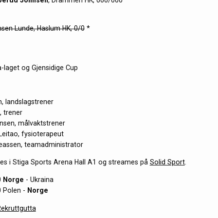
perud Johnsen
, Drammen HK, 000/000
msen Lunde, Haslum HK, 0/0
*
l a-laget og Gjensidige Cup
n, landslagstrener
, trener
nsen, målvaktstrener
Leitao, fysioterapeut
eassen, teamadministrator
es i Stiga Sports Arena Hall A1 og streames på
Solid Sport
.
0
Norge
- Ukraina
0 Polen -
Norge
ekruttgutta