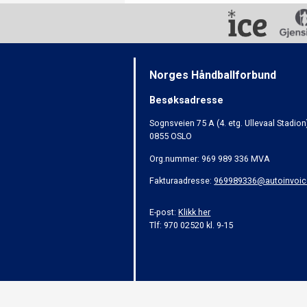
Norges Håndballforbund
Besøksadresse
Sognsveien 75 A (4. etg. Ullevaal Stadion
0855 OSLO
Org.nummer: 969 989 336 MVA
Fakturaadresse:
969989336@autoinvoic
E-post:
Klikk her
Tlf: 970 02520 kl. 9-15