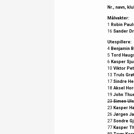
Nr., navn, k
Målvakter:
1
Robin Paul
16
Sander D
Utespillere:
4
Benjamin B
5
Tord Haug
6
Kasper Sju
10
Viktor Pe
13
Truls Grø
17
Sindre He
18
Aksel Ho
19
John Thu
23
Simen Uls
23
Kasper H
26
Jørgen J
27
Sondre Gj
77
Kasper Th