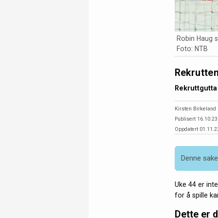
Robin Haug s
Foto: NTB
Rekrutten
Rekruttgutta
Kirsten Birkeland
Publisert 16.10.23
Oppdatert 01.11.23
Denne saken
Uke 44 er int
for å spille 
Dette er 