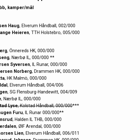
lubb, kamper/mål
sen Haug
, Elverum Håndball, 002/000
range Heieren
, TTH Holstebro, 005/000
erg
, Önnereds HK, 000/000
seng
, Nærbø IL, 000/000 **
rsen Syversen
, IL Runar, 000/000
tersen Norberg
, Drammen HK, 000/000
tta
, HK Malmö, 000/000
ldal
, Elverum Håndball, 004/006
rgen
, SG Flensburg-Handewitt, 004/009
e
, Nærbø IL, 000/000
tad Lyse
, Kolstad Håndball, 000/000
***
augen Furu
, IL Runar 000/000**
ansrud
, Halden IL THB, 000/000
erdalen
, ØIF Arendal, 000/000
orsen Lien
, Elverum Håndball, 006/011