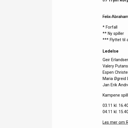
89
Trym Kor
Felix Abraha
* Forfall
** Ny spiller
*** Flyttet ti
Ledelse
Geir Erlandse
Valery Putans
Espen Christe
Maria Øgreid 
Jan Erik Andr
Kampene spill
03.11 kl. 16.4
04.11 kl. 15.4
Les mer om R