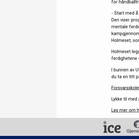
for håndballt
- Start med å
Den viser prog
mentale ferdig
kampgjennomfø
Holmeset, som
Holmeset legg
ferdighetene 
I bunnen av Ut
du ta en titt
Forsvarsskol
Lykke til med
Les mer om h