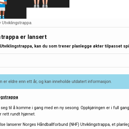
v Utviklingstrappa.
strappa er lansert
Utviklingstrappa, kan du som trener planlegge økter tilpasset spi
 er eldre enn ett år, og kan inneholde utdatert informasjon.
ingstrappa
seg til å komme i gang med en ny sesong. Oppkjøringen er i full gang
r rett rundt hjørnet.
else lanserer Norges Håndballforbund (NHF) Utviklingstrappa, et planl