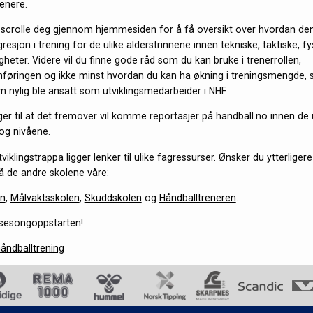
renere.
 scrolle deg gjennom hjemmesiden for å få oversikt over hvordan den
resjon i trening for de ulike alderstrinnene innen tekniske, taktiske, f
heter. Videre vil du finne gode råd som du kan bruke i trenerrollen,
ringen og ikke minst hvordan du kan ha økning i treningsmengde, si
 nylig ble ansatt som utviklingsmedarbeider i NHF.
er til at det fremover vil komme reportasjer på handball.no innen de 
og nivåene.
viklingstrappa ligger lenker til ulike fagressurser. Ønsker du ytterliger
 på de andre skolene våre:
en
,
Målvaktsskolen
,
Skuddskolen
og
Håndballtreneren
.
 sesongoppstarten!
åndballtrening