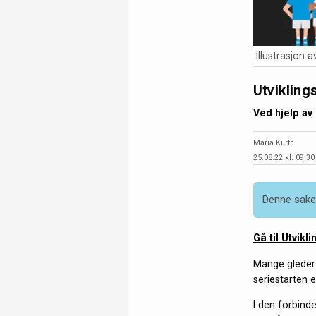
Illustrasjon a
Utvikling
Ved hjelp av 
Maria Kurth
25.08.22 kl. 09:30
Denne saken
Gå til Utvikl
Mange gleder 
seriestarten e
I den forbind