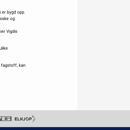
 er bygd opp.
ysiske og
er Vigdis
ulike
e fagstoff, kan