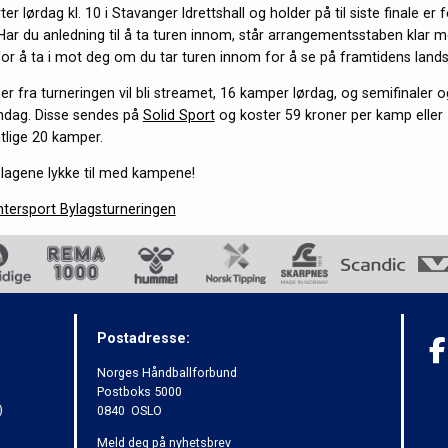
r lørdag kl. 10 i Stavanger Idrettshall og holder på til siste finale er
Har du anledning til å ta turen innom, står arrangementsstaben klar me
for å ta i mot deg om du tar turen innom for å se på framtidens landsl
 fra turneringen vil bli streamet, 16 kamper lørdag, og semifinaler og 
søndag. Disse sendes på
Solid Sport
og koster 59 kroner per kamp eller 
mtlige 20 kamper.
e lagene lykke til med kampene!
ntersport Bylagsturneringen
Postadresse:
Norges Håndballforbund
Postboks 5000
)
0840 OSLO
Meld deg på nyhetsbrev