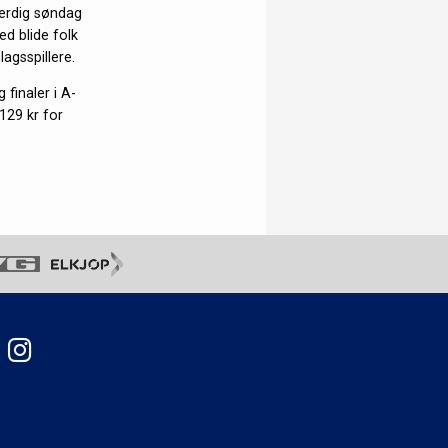
 ferdig søndag
d blide folk
agsspillere.
finaler i A-
129 kr for