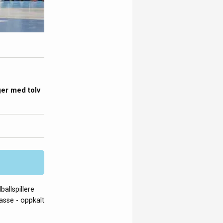
ger med tolv
allspillere
lasse - oppkalt