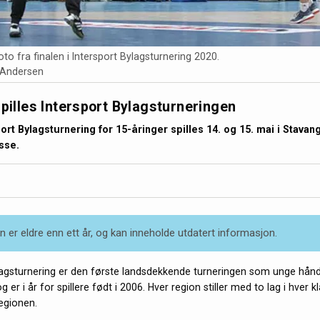
foto fra finalen i Intersport Bylagsturnering 2020.
 Andersen
spilles Intersport Bylagsturneringen
ort Bylagsturnering for 15-åringer spilles 14. og 15. mai i Stavan
asse.
 er eldre enn ett år, og kan inneholde utdatert informasjon.
lagsturnering er den første landsdekkende turneringen som unge håndb
g er i år for spillere født i 2006. Hver region stiller med to lag i hver k
regionen.