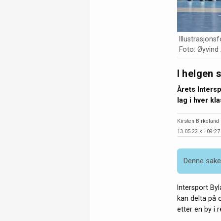
Illustrasjons
Foto: Øyvind
I helgen 
Årets Intersp
lag i hver kl
Kirsten Birkeland
13.05.22 kl. 09:27
Denne saken
Intersport By
kan delta på o
etter en by i 