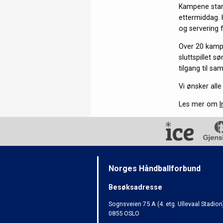
Kampene starte
ettermiddag. 
og servering 
Over 20 kamper
sluttspillet 
tilgang til sa
Vi ønsker all
Les mer om
I
Norges Håndballforbund
Besøksadresse
Sognsveien 75 A (4. etg. Ullevaal Stadion
0855 OSLO