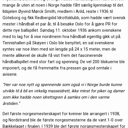
mange år uten at noen i Norge hadde fått særlig kjennskap til det.
Ildsjelen Øyvind Mørck Smith, medlem i Arild, reiste i 1936 til
Göteborg og fikk Redbergslid Idrottsklubb, som hadde vært svensk
mester i håndball et par år, til å besøke Oslo for å gjøre PR for
dette nye ballspillet. Søndag 11. oktober 1936 ankom svenskene
med to lag for å vise nordmenn hva håndball egentlig gikk ut på.
Tennishallen på Skøyen i Oslo ble benyttet, en sal svenskene
syntes var noe liten med sin lengde på 24 x 15 meter, men de
mente allikevel de skulle få vist frem det fascinerende
håndballspillet med stor fart og spenning. De vel 200 tilskuerne ble
imponert, og de få fremmøtte fra pressen ga god omtale i
avisene.
”Her var noe nytt og spennende som også vi i Norge burde kunne
utvikle til å bli en virkelig masseidrett, ikke minst for piker og damer
som ikke hadde noen idrettsgren å samles om i den varme
årstiden.”
Det første norgesmesterskapet for kvinner ble arrangert i 1938,
og Nordstrand ble de første norgesmesterne da de vant 1-0 over
Bækkelaget i finalen. I 1939 ble det første norgesmesterskapet for