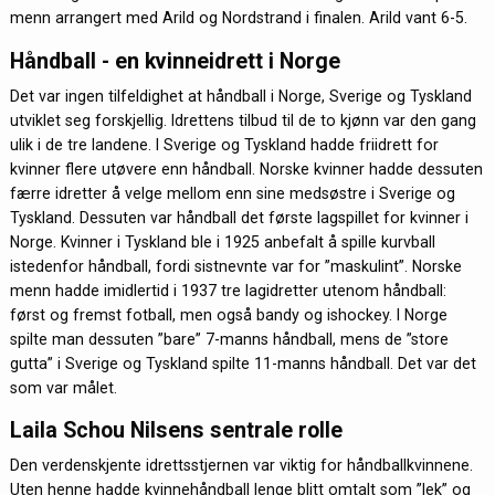
menn arrangert med Arild og Nordstrand i finalen. Arild vant 6-5.
Håndball - en kvinneidrett i Norge
Det var ingen tilfeldighet at håndball i Norge, Sverige og Tyskland
utviklet seg forskjellig. Idrettens tilbud til de to kjønn var den gang
ulik i de tre landene. I Sverige og Tyskland hadde friidrett for
kvinner flere utøvere enn håndball. Norske kvinner hadde dessuten
færre idretter å velge mellom enn sine medsøstre i Sverige og
Tyskland. Dessuten var håndball det første lagspillet for kvinner i
Norge. Kvinner i Tyskland ble i 1925 anbefalt å spille kurvball
istedenfor håndball, fordi sistnevnte var for ”maskulint”. Norske
menn hadde imidlertid i 1937 tre lagidretter utenom håndball:
først og fremst fotball, men også bandy og ishockey. I Norge
spilte man dessuten ”bare” 7-manns håndball, mens de ”store
gutta” i Sverige og Tyskland spilte 11-manns håndball. Det var det
som var målet.
Laila Schou Nilsens sentrale rolle
Den verdenskjente idrettsstjernen var viktig for håndballkvinnene.
Uten henne hadde kvinnehåndball lenge blitt omtalt som ”lek” og