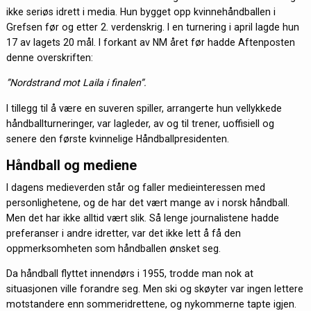
ikke seriøs idrett i media. Hun bygget opp kvinnehåndballen i
Grefsen før og etter 2. verdenskrig. I en turnering i april lagde hun
17 av lagets 20 mål. I forkant av NM året før hadde Aftenposten
denne overskriften:
”Nordstrand mot Laila i finalen”.
I tillegg til å være en suveren spiller, arrangerte hun vellykkede
håndballturneringer, var lagleder, av og til trener, uoffisiell og
senere den første kvinnelige Håndballpresidenten.
Håndball og mediene
I dagens medieverden står og faller medieinteressen med
personlighetene, og de har det vært mange av i norsk håndball.
Men det har ikke alltid vært slik. Så lenge journalistene hadde
preferanser i andre idretter, var det ikke lett å få den
oppmerksomheten som håndballen ønsket seg.
Da håndball flyttet innendørs i 1955, trodde man nok at
situasjonen ville forandre seg. Men ski og skøyter var ingen lettere
motstandere enn sommeridrettene, og nykommerne tapte igjen.