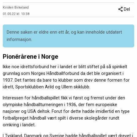
Kirsten Birkeland
Del
01.05.22 kl. 13:38
Denne saken er eldre enn ett år, og kan inneholde utdatert
informasjon.
Pionérårene i Norge
Ikke noe idrettsforbund her i landet er blitt stiftet på så spinkelt
grunnlag som Norges Håndballforbund da det ble organisert i
1937. Det fantes da bare to klubber som drev denne formen for
idrett, Sportsklubben Arild og Ullern skiklubb.
Interessen for håndballspillet fikk vi først og fremst under den
olympiske håndballturneringen i 1936, der fem europeiske
nasjoner og USA deltok. Forut for dette hadde imidlertid en type
fotballpreget håndball vært spilt i diverse skolegårder rundt
omkring i landet.
I Tyskland, Danmark og Sverige hadde håndballspillet vært drevet i