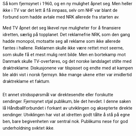
Så kom fjernsynet i 1960, og en ny mulighet åpnet seg. Men heller
ikke i TV var det lett å få innpass, selv om NHF var blant de
forbund som hadde avtale med NRK allerede fra starten av.
Med TV åpnet det seg likevel nye muligheter for å finansiere
idretten, særlig på topplanet. Det reklamefrie NRK, som den gang
hadde monopol, motsatte seg all reklame som ikke allerede
fantes i hallene. Reklamen skulle ikke være rettet mot seerne,
som skulle få et mest mulig rent bilde. Men en bortekamp mot
Danmark skulle TV-overføres, og det norske landslaget stilte med
draktreklame. Diskusjonene var tilspisset og endte med at kampen
ble aldri vist i norsk fjernsyn. Ikke mange ukene etter var imidlertid
draktreklame et faktum.
Et annet stridsspørsmål var direktesendte eller forskutte
sendinger. Fjernsynet stjal publikum, ble det hevdet. I denne saken
lå Håndballforbundet i forkant av utviklingen og aksepterte direkte
sendinger. Utviklingen har vist at idretten godt tålte å stå på egne
ben, bare begivenheten var sentral nok. Publikums nese for god
underholdning sviktet ikke.