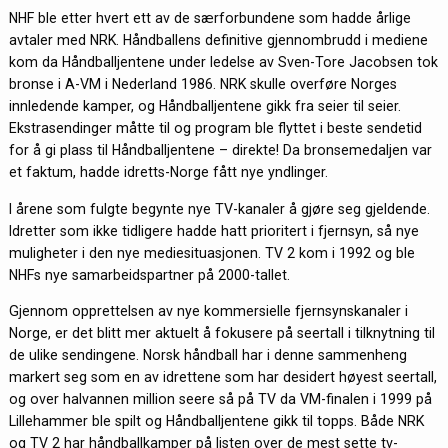
NHF ble etter hvert ett av de særforbundene som hadde årlige
avtaler med NRK. Håndballens definitive gjennombrudd i mediene
kom da Håndballjentene under ledelse av Sven-Tore Jacobsen tok
bronse i A-VM i Nederland 1986. NRK skulle overføre Norges
innledende kamper, og Håndballjentene gikk fra seier til seier.
Ekstrasendinger måtte til og program ble flyttet i beste sendetid
for å gi plass til Håndballjentene – direkte! Da bronsemedaljen var
et faktum, hadde idretts-Norge fått nye yndlinger.
I årene som fulgte begynte nye TV-kanaler å gjøre seg gjeldende.
Idretter som ikke tidligere hadde hatt prioritert i fjernsyn, så nye
muligheter i den nye mediesituasjonen. TV 2 kom i 1992 og ble
NHFs nye samarbeidspartner på 2000-tallet.
Gjennom opprettelsen av nye kommersielle fjernsynskanaler i
Norge, er det blitt mer aktuelt å fokusere på seertall i tilknytning til
de ulike sendingene. Norsk håndball har i denne sammenheng
markert seg som en av idrettene som har desidert høyest seertall,
og over halvannen million seere så på TV da VM-finalen i 1999 på
Lillehammer ble spilt og Håndballjentene gikk til topps. Både NRK
og TV 2 har håndballkamper på listen over de mest sette tv-