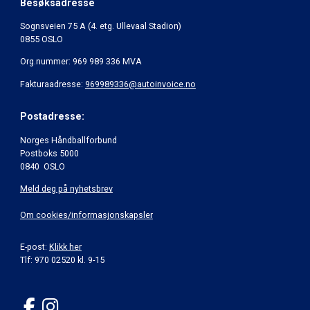
Besøksadresse
Sognsveien 75 A (4. etg. Ullevaal Stadion)
0855 OSLO
Org.nummer: 969 989 336 MVA
Fakturaadresse:
969989336@autoinvoice.no
Postadresse:
Norges Håndballforbund
Postboks 5000
0840 OSLO
Meld deg på nyhetsbrev
Om cookies/informasjonskapsler
E-post:
Klikk her
Tlf: 970 02520 kl. 9-15