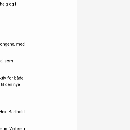
helg og i
esongene, med
dal som
aktiv for både
til den nye
 Hein Barthold
ene. Vinteren