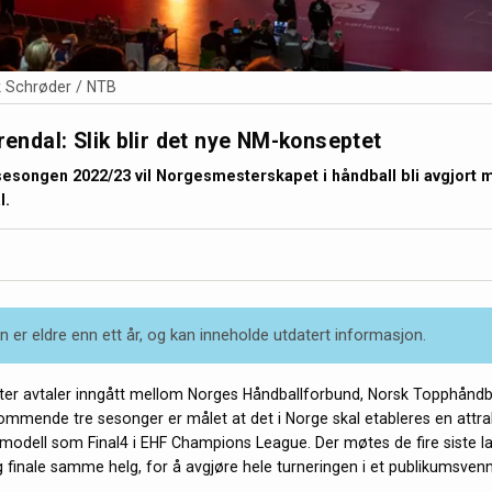
ik Schrøder / NTB
Arendal: Slik blir det nye NM-konseptet
esongen 2022/23 vil Norgesmesterskapet i håndball bli avgjort m
l.
 er eldre enn ett år, og kan inneholde utdatert informasjon.
etter avtaler inngått mellom Norges Håndballforbund, Norsk Topphåndb
ommende tre sesonger er målet at det i Norge skal etableres en attrak
odell som Final4 i EHF Champions League. Der møtes de fire siste la
g finale samme helg, for å avgjøre hele turneringen i et publikumsvenn