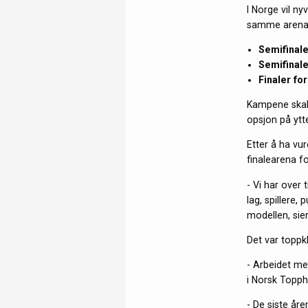
I Norge vil n
samme arena
Semifinale
Semifinale
Finaler fo
Kampene skal 
opsjon på ytt
Etter å ha vu
finalearena f
- Vi har over 
lag, spillere,
modellen, sie
Det var topp
- Arbeidet me
i Norsk Topph
- De siste år