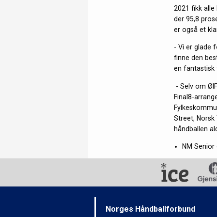
2021 fikk all
der 95,8 pros
er også et kla
- Vi er glade 
finne den bes
en fantastisk 
- Selv om ØIF
Final8-arran
Fylkeskommun
Street, Norsk
håndballen ald
NM Senior 
Norges Håndballforbund