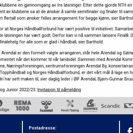
e klubbene en gjennomgang av tre løsninger. Etter dette gjorde NTH e
ent av klubbene sa at de ønsker å samle semifinaler og finaler til sam
rt flertall som ønsker felles arrangement for begge kjønn, sier Barthol
for at Norges Håndballforbund har vært positive til initiativet. Samarb
te løsningen har vært godt. Derfor kan vi nå sammen lansere Final8. De
finalehelg for alle som er glad i håndball, sier Barthold.
 Arendal er den formelt valgte arrangøren, står hele Arendal og Sørl
gementet når det kommer til vår landsdel. Sammen med Arendal Kom
e, Næringsforeningen, sentrumsforeningen Arendal By, konsertarra
 Topphåndball og Norges Håndballforbund, er det vårt mål å lage en h
ri har sett maken til, sier daglig leder i ØIF Arendal, Bjørn-Gunnar Br
og Junior 2022/23:
Invitasjon til påmelding
Postadresse: