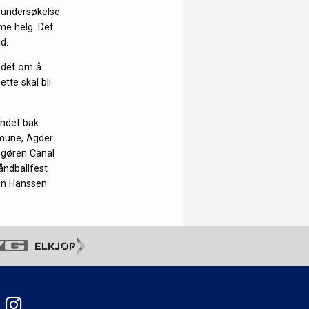
n undersøkelse
me helg. Det
d.
eidet om å
tte skal bli
andet bak
mune, Agder
ngøren Canal
åndballfest
uun Hanssen.