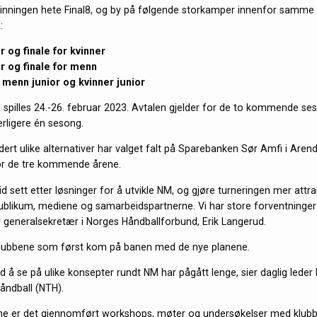
yvinningen hete Final8, og by på følgende storkamper innenfor samme 
:
r og finale for kvinner
r og finale for menn
r menn junior og kvinner junior
spilles 24.-26. februar 2023. Avtalen gjelder for de to kommende s
erligere én sesong.
rdert ulike alternativer har valget falt på Sparebanken Sør Amfi i Aren
or de tre kommende årene.
tid sett etter løsninger for å utvikle NM, og gjøre turneringen mer attr
 publikum, mediene og samarbeidspartnerne. Vi har store forventninger 
r generalsekretær i Norges Håndballforbund, Erik Langerud.
klubbene som først kom på banen med de nye planene.
d å se på ulike konsepter rundt NM har pågått lenge, sier daglig leder
åndball (NTH).
ene er det gjennomført workshops, møter og undersøkelser med klubb