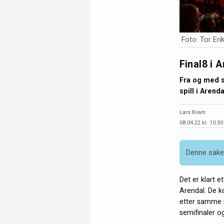
Foto: Tor Er
Final8 i 
Fra og med s
spill i Arenda
Lars Kvam
08.04.22 kl. 10:30
Denne saken
Det er klart 
Arendal. De k
etter samme m
semifinaler o