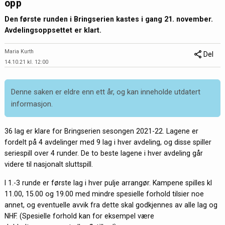
opp
Den første runden i Bringserien kastes i gang 21. november.
Avdelingsoppsettet er klart.
Maria Kurth
Del
14.10.21 kl. 12:00
Denne saken er eldre enn ett år, og kan inneholde utdatert
informasjon.
36 lag er klare for Bringserien sesongen 2021-22. Lagene er
fordelt på 4 avdelinger med 9 lag i hver avdeling, og disse spiller
seriespill over 4 runder. De to beste lagene i hver avdeling går
videre til nasjonalt sluttspill.
I 1.-3 runde er første lag i hver pulje arrangør. Kampene spilles kl
11.00, 15.00 og 19.00 med mindre spesielle forhold tilsier noe
annet, og eventuelle avvik fra dette skal godkjennes av alle lag og
NHF. (Spesielle forhold kan for eksempel være