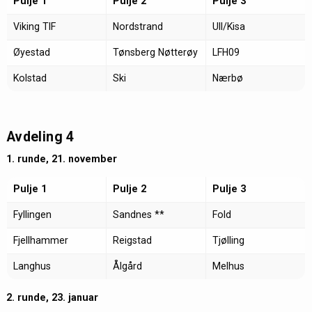
Pulje 1
Pulje 2
Pulje 3
Viking TIF
Nordstrand
Ull/Kisa
Øyestad
Tønsberg Nøtterøy
LFH09
Kolstad
Ski
Nærbø
Avdeling 4
1. runde, 21. november
Pulje 1
Pulje 2
Pulje 3
Fyllingen
Sandnes **
Fold
Fjellhammer
Reigstad
Tjølling
Langhus
Ålgård
Melhus
2. runde, 23. januar