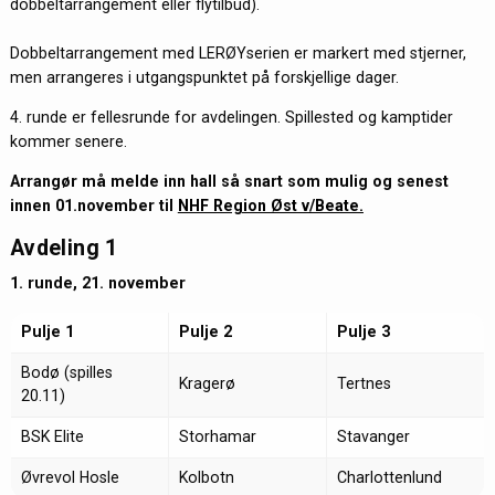
dobbeltarrangement eller flytilbud).
Dobbeltarrangement med LERØYserien er markert med stjerner,
men arrangeres i utgangspunktet på forskjellige dager.
4. runde er fellesrunde for avdelingen. Spillested og kamptider
kommer senere.
Arrangør må melde inn hall så snart som mulig og senest
innen 01.november til
NHF Region Øst v/Beate.
Avdeling 1
1. runde, 21. november
Pulje 1
Pulje 2
Pulje 3
Bodø (spilles
Kragerø
Tertnes
20.11)
BSK Elite
Storhamar
Stavanger
Øvrevol Hosle
Kolbotn
Charlottenlund