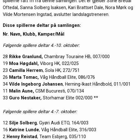
spillerne fått fri fra denne samlingen. Det er gjelder Stine Bredal
Oftedal, Sanna Solberg Isaksen, Kari Brattset Dale, Nora Mørk og
Vilde Mortensen Ingstad, avslutter landslagstreneren.
Disse spillerne deltar på samlingen:
Nr. Navn, Klubb, Kamper/Mål
Følgende spillere deltar 4.-10. oktober:
28
Rikke Granlund,
Chambray Touraine HB, 007/000
19
Moa Høgdahl,
Viborg HK, 022/025
23
Camilla Herrem
, Sola HK, 272/751
26
Marta Tomac,
Våg Håndball Elite, 086/076
34
Vilde Ingeborg Johansen
, Herning-Ikast Håndbold, 011/001
11
Malin Aune,
CSM Bucuresti, 070/134
33
Guro Nestaker,
Storhamar Elite 002/000 **
Følgende spillere deltar 4.-7. oktober:
12
Silje Solberg
, Gyøri Audi ETO, 164/003
16
Katrine Lunde
, Våg Håndball Elite, 316/003
2
Henny Reistad
, Team Esbjerg, 035/110