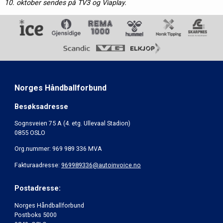
10. oktober sendes på TV3 og Viaplay.
Norges Håndballforbund
Besøksadresse
Sognsveien 75 A (4. etg. Ullevaal Stadion)
0855 OSLO
Org.nummer: 969 989 336 MVA
Fakturaadresse:
969989336@autoinvoice.no
Postadresse:
Norges Håndballforbund
Postboks 5000