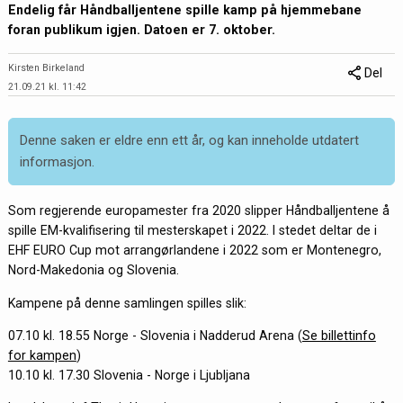
Endelig får Håndballjentene spille kamp på hjemmebane
foran publikum igjen. Datoen er 7. oktober.
Kirsten Birkeland
Del
21.09.21 kl. 11:42
Denne saken er eldre enn ett år, og kan inneholde utdatert
informasjon.
Som regjerende europamester fra 2020 slipper Håndballjentene å
spille EM-kvalifisering til mesterskapet i 2022. I stedet deltar de i
EHF EURO Cup mot arrangørlandene i 2022 som er Montenegro,
Nord-Makedonia og Slovenia.
Kampene på denne samlingen spilles slik:
07.10 kl. 18.55 Norge - Slovenia i Nadderud Arena (
Se billettinfo
for kampen
)
10.10 kl. 17.30 Slovenia - Norge i Ljubljana