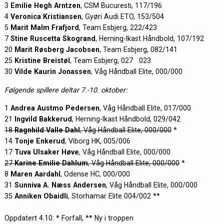
3
Emilie Hegh Arntzen
, CSM Bucuresti, 117/196
4
Veronica Kristiansen
, Gyøri Audi ETO, 153/504
5
Marit Malm Frafjord
, Team Esbjerg, 222/423
7
Stine Ruscetta Skogrand
, Herning-Ikast Håndbold, 107/192
20
Marit Røsberg Jacobsen
, Team Esbjerg, 082/141
25
Kristine Breistøl
, Team Esbjerg, 027 023
30
Vilde Kaurin Jonassen
, Våg Håndball Elite, 000/000
Følgende spillere deltar 7.-10. oktober:
1
Andrea Austmo Pedersen
, Våg Håndball Elite, 017/000
21
Ingvild Bakkerud
, Herning-Ikast Håndbold, 029/042
18
Ragnhild Valle Dahl
, Våg Håndball Elite, 000/000
*
14
Tonje Enkerud
, Viborg HK, 005/006
17
Tuva Ulsaker Høve
, Våg Håndball Elite, 000/000
27
Karine Emilie Dahlum
, Våg Håndball Elite, 000/000
*
8
Maren Aardahl
, Odense HC, 000/000
31
Sunniva A. Næss Andersen
, Våg Håndball Elite, 000/000
35
Anniken Obaidli
, Storhamar Elite 004/002 **
Oppdatert 4.10: * Forfall, ** Ny i troppen