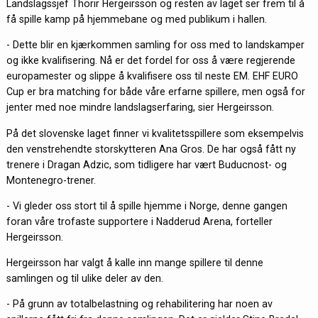
Landslagssjef Thorir Hergeirsson og resten av laget ser frem til å
få spille kamp på hjemmebane og med publikum i hallen.
- Dette blir en kjærkommen samling for oss med to landskamper
og ikke kvalifisering. Nå er det fordel for oss å være regjerende
europamester og slippe å kvalifisere oss til neste EM. EHF EURO
Cup er bra matching for både våre erfarne spillere, men også for
jenter med noe mindre landslagserfaring, sier Hergeirsson.
På det slovenske laget finner vi kvalitetsspillere som eksempelvis
den venstrehendte storskytteren Ana Gros. De har også fått ny
trenere i Dragan Adzic, som tidligere har vært Buducnost- og
Montenegro-trener.
- Vi gleder oss stort til å spille hjemme i Norge, denne gangen
foran våre trofaste supportere i Nadderud Arena, forteller
Hergeirsson.
Hergeirsson har valgt å kalle inn mange spillere til denne
samlingen og til ulike deler av den.
- På grunn av totalbelastning og rehabilitering har noen av