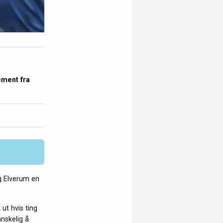
ement fra
g Elverum en
ut hvis ting
anskelig å