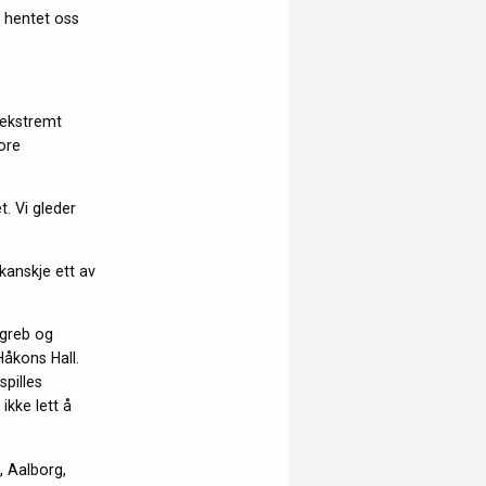
 hentet oss
 ekstremt
ore
. Vi gleder
kanskje ett av
agreb og
åkons Hall.
spilles
kke lett å
, Aalborg,