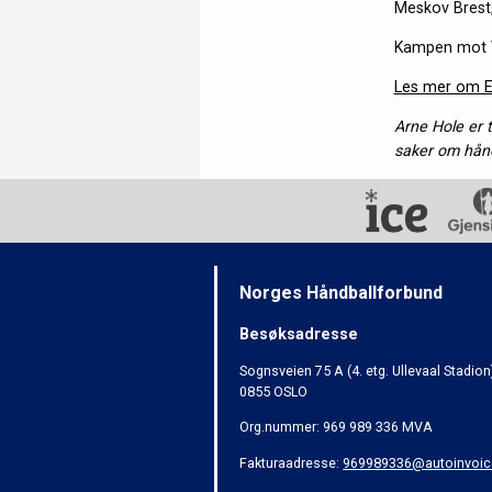
Meskov Brest,
Kampen mot Va
Les mer om 
Arne Hole er t
saker om hånd
Norges Håndballforbund
Besøksadresse
Sognsveien 75 A (4. etg. Ullevaal Stadion
0855 OSLO
Org.nummer: 969 989 336 MVA
Fakturaadresse:
969989336@autoinvoic