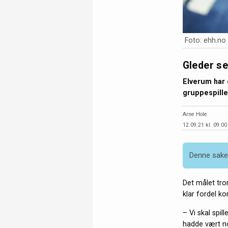
Foto: ehh.no
Gleder se
Elverum har 
gruppespille
Arne Hole
12.09.21 kl. 09:00
Denne saken
Det målet tro
klar fordel ko
– Vi skal spil
hadde vært no