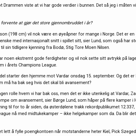
Drammen viste at vi har gode verdier i bunnen. Det så jeg i måten vi
 forvente at gjør det store gjennombruddet i år?
son (198 cm) vil nok være en øyeåpner for mange i Norge. Det er en
ske med internasjonalt snitt i spillet sitt, sier Lund, som også har st
til sin tidligere kjenning fra Bodø, Stig Tore Moen Nilsen.
r noen ekstremt gode ferdigheter og vil nok sette sitt avtrykk på laget
ham i årets Champions League.
del starter den hjemme mot Vardar onsdag 15. september. Og det er 
m må ha bak seg hvis det skal bli avansement?
ingen rolle hvem vi har bak oss, men det er ikke utenkelig at Vardar, Z
jempe om avansement, sier Børge Lund, som håper på flere kamper i H
ng til for to år siden, da østerdølene trakk rekordpublikumet 12.337, 
gue nå med midtukekamper – ikke helgekamper som da. Da blir det i
 det lett å fylle poengkontoen når motstanderne heter Kiel, Pick Szeged