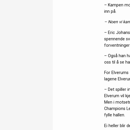
– Kampen mot 
inn på.
– Noen vi kan
– Eric Johans
spennende sven
forventninger 
– Også han ha
oss til å se 
For Elverums 
lagene Elveru
– Det spiller 
Elverum vil k
Men i motsetni
Champions Lea
fylle hallen.
Ei heller blir