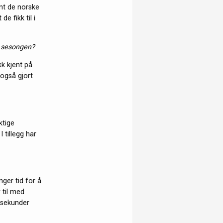
nt de norske
 fikk til i
e sesongen?
kk kjent på
 også gjort
ktige
 tillegg har
ger tid for å
 til med
r sekunder