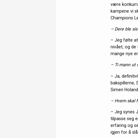
være konkurra
kampene vi sk
Champions Lea
– Dere ble si
– Jeg følte at
nivået, og de
mange nye erf
– Ti mann ut o
– Ja, definiti
bakspillerne, 
Simen Holand 
– Hvem skal f
– Jeg synes J
tilpasse seg e
erfaring og se
igjen for å s