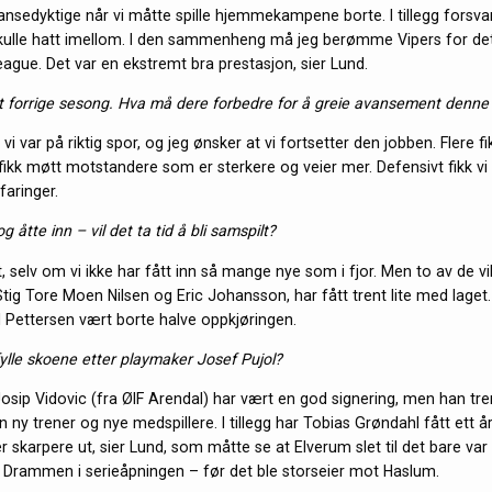
nsedyktige når vi måtte spille hjemmekampene borte. I tillegg forsva
ulle hatt imellom. I den sammenheng må jeg berømme Vipers for det de
gue. Det var en ekstremt bra prestasjon, sier Lund.
st forrige sesong. Hva må dere forbedre for å greie avansement denn
 vi var på riktig spor, og jeg ønsker at vi fortsetter den jobben. Flere fi
 fikk møtt motstandere som er sterkere og veier mer. Defensivt fikk vi
aringer.
g åtte inn – vil det ta tid å bli samspilt?
vt, selv om vi ikke har fått inn så mange nye som i fjor. Men to av de vi
Stig Tore Moen Nilsen og Eric Johansson, har fått trent lite med laget. I
Pettersen vært borte halve oppkjøringen.
ylle skoene etter playmaker Josef Pujol?
osip Vidovic (fra ØIF Arendal) har vært en god signering, men han tren
n ny trener og nye medspillere. I tillegg har Tobias Grøndahl fått ett år
r skarpere ut, sier Lund, som måtte se at Elverum slet til det bare va
lå Drammen i serieåpningen – før det ble storseier mot Haslum.