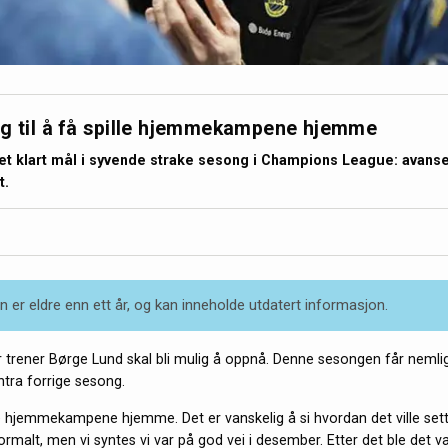
g til å få spille hjemmekampene hjemme
et klart mål i syvende strake sesong i Champions League: avans
t.
 er eldre enn ett år, og kan inneholde utdatert informasjon.
r trener Børge Lund skal bli mulig å oppnå. Denne sesongen får nemli
ntra forrige sesong.
le hjemmekampene hjemme. Det er vanskelig å si hvordan det ville sett 
rmalt, men vi syntes vi var på god vei i desember. Etter det ble det v