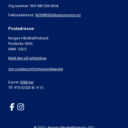
Org.nummer: 969 989 336 MVA
Fakturaadresse:
969989336@autoinvoice.no
Postadresse:
Norges Håndballforbund
Postboks 5000
0840 OSLO
Meld deg på nyhetsbrev
Om cookies/informasjonskapsler
E-post:
Klikk her
Tlf: 970 02520 kl. 9-15
© 2015 - Norges Håndballforbund - (01)