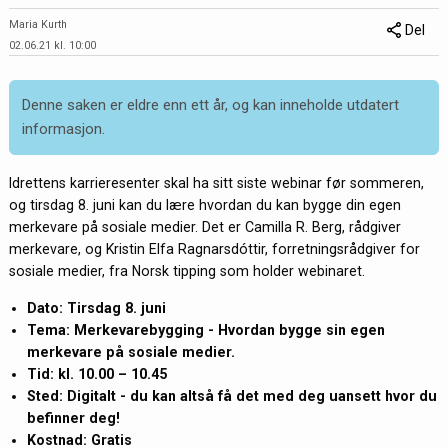
Maria Kurth
Del
02.06.21 kl. 10:00
Denne saken er eldre enn ett år, og kan inneholde utdatert
informasjon.
Idrettens karrieresenter skal ha sitt siste webinar før sommeren,
og tirsdag 8. juni kan du lære hvordan du kan bygge din egen
merkevare på sosiale medier. Det er Camilla R. Berg, rådgiver
merkevare, og Kristin Elfa Ragnarsdóttir, forretningsrådgiver for
sosiale medier, fra Norsk tipping som holder webinaret.
Dato: Tirsdag 8. juni
Tema: Merkevarebygging - Hvordan bygge sin egen
merkevare på sosiale medier.
Tid: kl. 10.00 – 10.45
Sted: Digitalt - du kan altså få det med deg uansett hvor du
befinner deg!
Kostnad: Gratis