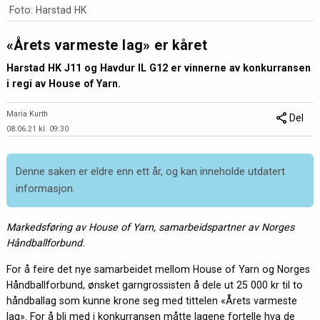
Foto: Harstad HK
«Årets varmeste lag» er kåret
Harstad HK J11 og Havdur IL G12 er vinnerne av konkurransen
i regi av House of Yarn.
Maria Kurth
Del
08.06.21 kl. 09:30
Denne saken er eldre enn ett år, og kan inneholde utdatert
informasjon.
Markedsføring av House of Yarn, samarbeidspartner av Norges
Håndballforbund.
For å feire det nye samarbeidet mellom House of Yarn og Norges
Håndballforbund, ønsket garngrossisten å dele ut 25 000 kr til to
håndballag som kunne krone seg med tittelen «Årets varmeste
lag». For å bli med i konkurransen måtte lagene fortelle hva de