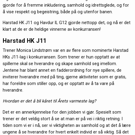
gjorde for å fremme inkludering, samhold og idrettsglede, og for
å vise respekt og begeistring, både på og utenfor banen.
Harstad HK J11 og Havdur IL G12 gjorde nettopp det, og nå er det
klart at de er de heldige vinnerne av konkurransen!
Harstad HK J11
Trener Monica Lindstrøm var en av flere som nominerte Harstad
HKs J11-lag i konkurransen. Som trener er hun opptatt av at
spillerne skal se hverandre og skape samhold seg imellom.
Jentene har blant annet en fadderordning for nye spillere, de
inviterer hverandre med på ting, gjerne aktiviteter som er gratis,
har foreldre som stiller opp, og er opptatt av å ta vare på
hverandre.
Hvordan er det å bli kåret til Årets varmeste lag?
Det er en annerkjennelse for den jobben vi gjør. Spesielt som
trener er det veldig stort å se at man er på vei i riktig retning. I
tiden som vi er i nå, ser vi viktigheten av samhold og at det å lære
ungene å se hverandre for hvert enkelt individ er så viktig. Så det