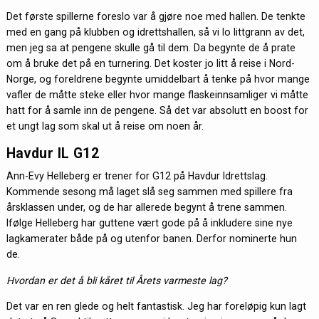
Det første spillerne foreslo var å gjøre noe med hallen. De tenkte
med en gang på klubben og idrettshallen, så vi lo littgrann av det,
men jeg sa at pengene skulle gå til dem. Da begynte de å prate
om å bruke det på en turnering. Det koster jo litt å reise i Nord-
Norge, og foreldrene begynte umiddelbart å tenke på hvor mange
vafler de måtte steke eller hvor mange flaskeinnsamliger vi måtte
hatt for å samle inn de pengene. Så det var absolutt en boost for
et ungt lag som skal ut å reise om noen år.
Havdur IL G12
Ann-Evy Helleberg er trener for G12 på Havdur Idrettslag.
Kommende sesong må laget slå seg sammen med spillere fra
årsklassen under, og de har allerede begynt å trene sammen.
Ifølge Helleberg har guttene vært gode på å inkludere sine nye
lagkamerater både på og utenfor banen. Derfor nominerte hun
de.
Hvordan er det å bli kåret til Årets varmeste lag?
Det var en ren glede og helt fantastisk. Jeg har foreløpig kun lagt