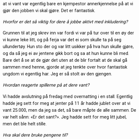
at vi vant var egentlig bare en kjempestor annerkjennelse på at vi
gjør den jobben vi skal gjøre. Det er fantastisk.
Hvorfor er det så viktig for dere å jobbe aktivt med inkludering?
Grunnen til at jeg skrev inn var fordi vi var på tur over til en øy der
vi kunne leke litt, og på ferja var det ei som skulle ta på seg
ullundertøy. Hun sto der og var litt usikker på hva hun skulle gjøre,
og da så jeg ei av jentene gikk bort og sa at hun kunne bli med.
Bare det å se at de gjør det uten at de blir fortalt at de skal gå
sammen med henne, gjorde at jeg tenkte over hvor fantastisk
ungdom vi egentlig har. Jeg er så stolt av den gjengen.
Hvordan reagerte spillerne på at dere vant?
Vi hadde avslutning på fredag med overnatting i en stall. Egentlig
hadde jeg sett for meg at jenter på 11 år hadde jublet over at vi
vant 25.000, men da jeg sa det, så bare måpte de alle sammen. De
var helt sånn: «Er det sant?». Jeg hadde sett for meg litt jubel,
men det ble helt stille.
Hva skal dere bruke pengene til?