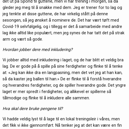
det ut på Spond til guttene, men vi har trening i morgen, så da
gleder jeg meg til å snakke med dem. Jeg er trener for to lag og
jeg tenkte at disse guttene, de har virkelig stått på denne
sesongen, så jeg ønsket å nominere de. Det har vært tøft med
Covid-19 selvfølgelig, og i tillegg er det å samarbeide med andre
lag ikke alltid like populært, men jeg synes de har tatt det på strak
arm og vært så gode.
Hvordan jobber dere med inkludering?
Vi jobber alltid med inkludering i laget, og de har blitt et veldig bra
lag. De er gode på å spille på sine ferdigheter og flinke til å tenke
at: «Jeg kan ikke dra en langpasning, men det vet jeg at han kan,
så da kaster jeg ballen til han.» De er flinke til å forstå hverandre
og hverandres ferdigheter, og de spiller hverandre gode. Det yngre
laget er mer spredt i ferdigheter, og allikevel er spillerne så
tålmodige og flinke til å inkludere alle sammen.
Hva skal dere bruke pengene til?
Vi hadde veldig lyst til å lage til en lokal treningsleir i våres, men
det fikk vi ikke gjennomført. Nå tenker jeg at det kan være en fin