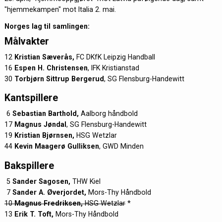
"hjemmekampen" mot Italia 2. mai.
Norges lag til samlingen:
Målvakter
12
Kristian Sæverås,
FC DKfK Leipzig Handball
16
Espen H. Christensen
, IFK Kristianstad
30
Torbjørn Sittrup Bergerud
, SG Flensburg-Handewitt
Kantspillere
6
Sebastian Barthold,
Aalborg håndbold
17
Magnus Jøndal
, SG Flensburg-Handewitt
19
Kristian Bjørnsen,
HSG Wetzlar
44
Kevin Maagerø Gulliksen
, GWD Minden
Bakspillere
5
Sander Sagosen,
THW Kiel
7
Sander A. Øverjordet,
Mors-Thy Håndbold
10
Magnus Fredriksen,
HSG Wetzlar
*
13
Erik T. Toft,
Mors-Thy Håndbold