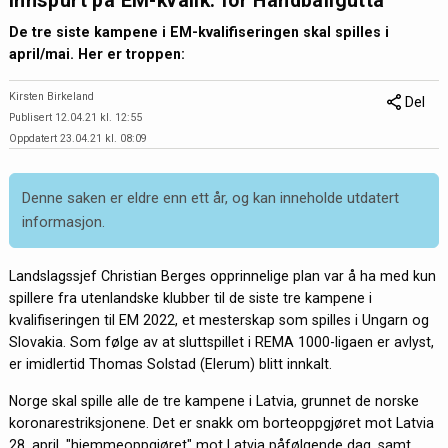
Innspurt på EM-kvalik. for Håndballgutta
De tre siste kampene i EM-kvalifiseringen skal spilles i
april/mai. Her er troppen:
Kirsten Birkeland
Del
Publisert 12.04.21 kl. 12:55
Oppdatert 23.04.21 kl. 08:09
Denne saken er eldre enn ett år, og kan inneholde utdatert
informasjon.
Landslagssjef Christian Berges opprinnelige plan var å ha med kun
spillere fra utenlandske klubber til de siste tre kampene i
kvalifiseringen til EM 2022, et mesterskap som spilles i Ungarn og
Slovakia. Som følge av at sluttspillet i REMA 1000-ligaen er avlyst,
er imidlertid Thomas Solstad (Elerum) blitt innkalt.
Norge skal spille alle de tre kampene i Latvia, grunnet de norske
koronarestriksjonene. Det er snakk om borteoppgjøret mot Latvia
28. april, "hjemmeoppgjøret" mot Latvia påfølgende dag, samt