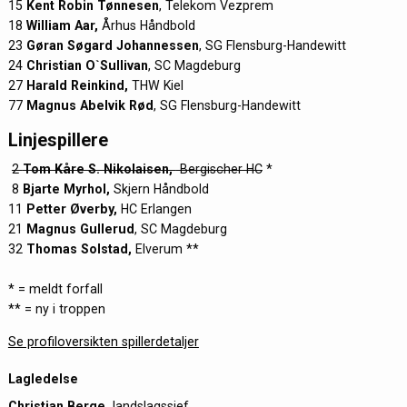
15
Kent Robin Tønnesen
, Telekom Vezprem
18
William Aar,
Århus Håndbold
23
Gøran Søgard Johannessen
, SG Flensburg-Handewitt
24
Christian O`Sullivan
, SC Magdeburg
27
Harald Reinkind,
THW Kiel
77
Magnus Abelvik Rød
, SG Flensburg-Handewitt
Linjespillere
2
Tom Kåre S. Nikolaisen,
Bergischer HC
*
8
Bjarte Myrhol,
Skjern Håndbold
11
Petter Øverby,
HC Erlangen
21
Magnus Gullerud
, SC Magdeburg
32
Thomas Solstad,
Elverum **
* = meldt forfall
** = ny i troppen
Se profiloversikten spillerdetaljer
Lagledelse
Christian Berge,
landslagssjef