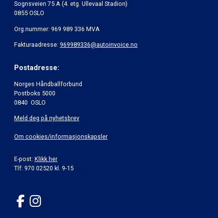
Sognsveien 75 A (4. etg. Ullevaal Stadion)
0855 OSLO
Org.nummer: 969 989 336 MVA
Fakturaadresse:
969989336@autoinvoice.no
Postadresse:
Norges Håndballforbund
Postboks 5000
0840 OSLO
Meld deg på nyhetsbrev
Om cookies/informasjonskapsler
E-post:
Klikk her
Tlf: 970 02520 kl. 9-15