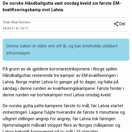
De norske Håndballgutta vant onsdag kveld sin første EM-
kvalifiseringskamp mot Latvia.
Tonje Waal Karlsen
Del
28.04.21 kl. 20:17
Denne saken er eldre enn ett år, og kan inneholde utdatert
informasjon.
På grunn av de gjeldene koronarestriksjonene i Norge spilles
Håndballguttas resterende tre kamper av EM-kvalifiseringen i
Latvia. Norge møter Latvia to ganger på to dager, og Italia på
søndag i denne runden av kvalifiseringskampene. Første hinder i
denne runden var bortekampen mot Latvia onsdag kveld.
De norske gutta satte kampens første to mål, før Latvia startet
innhentingen. Lagene fulgte hverandre de første ti minuttene og
utlignet stillingen angrep for angrep, før Latvia tok føringen.
Hjemmelagets målvakt stoppet flere av Norges målsjanser og
Latvia beholdt forspranget på to mål i 15 minutter.