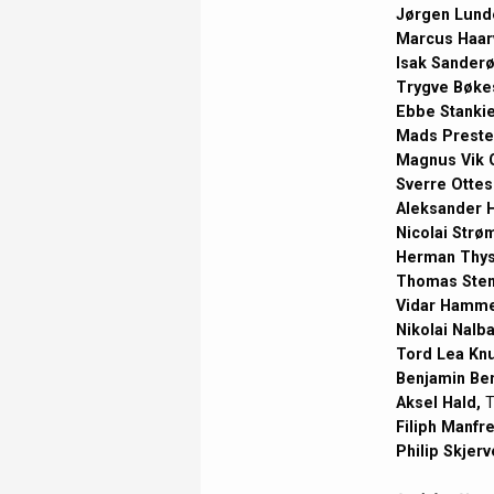
Jørgen Lunde
Marcus Haar
Isak Sander
Trygve Bøke
Ebbe Stankie
Mads Preste
Magnus Vik G
Sverre Ottes
Aleksander 
Nicolai Strø
Herman Thys
Thomas Sten
Vidar Hamme
Nikolai Nalb
Tord Lea Knu
Benjamin Ber
Aksel Hald,
T
Filiph Manfre
Philip Skjerv