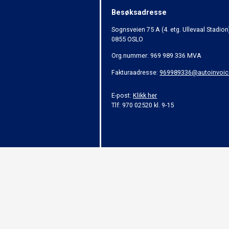
Besøksadresse
Sognsveien 75 A (4. etg. Ullevaal Stadion
0855 OSLO
Org.nummer: 969 989 336 MVA
Fakturaadresse:
969989336@autoinvoic
E-post:
Klikk her
Tlf: 970 02520 kl. 9-15