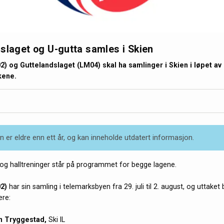
slaget og U-gutta samles i Skien
2) og Guttelandslaget (LM04) skal ha samlinger i Skien i løpet av
kene.
 er eldre enn ett år, og kan inneholde utdatert informasjon.
 og halltreninger står på programmet for begge lagene.
2)
har sin samling i telemarksbyen fra 29. juli til 2. august, og uttaket
ere:
n Tryggestad,
Ski IL