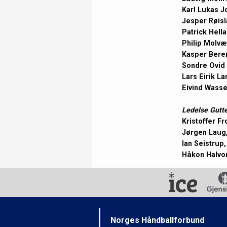
Karl Lukas J
Jesper Røisl
Patrick Hell
Philip Molvæ
Kasper Beren
Sondre Ovid 
Lars Eirik La
Eivind Wass
Ledelse Gutt
Kristoffer Fr
Jørgen Laug
Ian Seistrup,
Håkon Halvo
Norges Håndballforbund