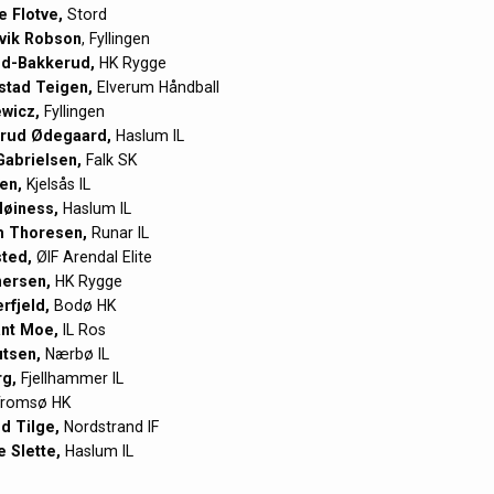
 Flotve,
Stord
vik Robson
, Fyllingen
ød-Bakkerud,
HK Rygge
stad Teigen,
Elverum Håndball
wicz,
Fyllingen
rud Ødegaard,
Haslum IL
abrielsen,
Falk SK
en,
Kjelsås IL
Høiness,
Haslum IL
m Thoresen,
Runar IL
ted,
ØIF Arendal Elite
ersen,
HK Rygge
rfjeld,
Bodø HK
ant Moe,
IL Ros
tsen,
Nærbø IL
g,
Fjellhammer IL
romsø HK
d Tilge,
Nordstrand IF
e Slette,
Haslum IL