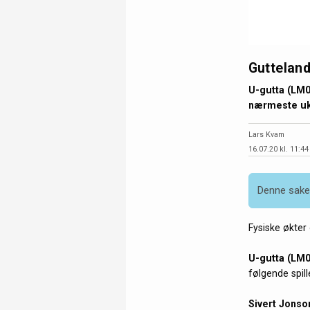
Gutteland
U-gutta (LM0
nærmeste u
Lars Kvam
16.07.20 kl. 11:44
Denne saken
Fysiske økter
U-gutta (LM0
følgende spill
Sivert Jonso