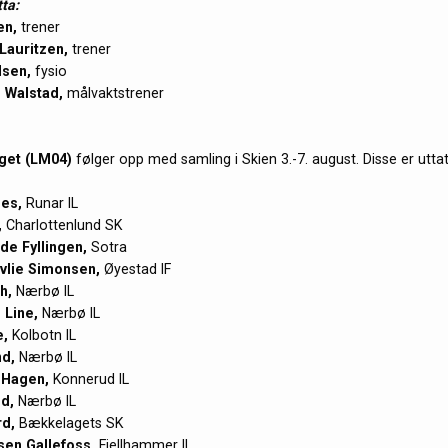
tta:
en,
trener
Lauritzen,
trener
lsen,
fysio
 Walstad,
målvaktstrener
get (LM04)
følger opp med samling i Skien 3.-7. august. Disse er uttat
nes,
Runar IL
,
Charlottenlund SK
de Fyllingen,
Sotra
vlie Simonsen,
Øyestad IF
h,
Nærbø IL
 Line,
Nærbø IL
e,
Kolbotn IL
d,
Nærbø IL
 Hagen,
Konnerud IL
d,
Nærbø IL
d,
Bækkelagets SK
en Gallefoss,
Fjellhammer IL