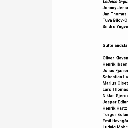
Ledelse U-gu
Johnny Jens
Jan Thomas 
Tuva Bilov-O
Sindre Yngve
Guttelandsla
Oliver Klave
Henrik Ibsen
Jonas Fjærei
Sebastian Lø
Marius Olset
Lars Thomas
Niklas Gjerd
Jesper Edlan
Henrik Hartz
Torger Edlan
Emil Havsgår
Ludvig Mohrs