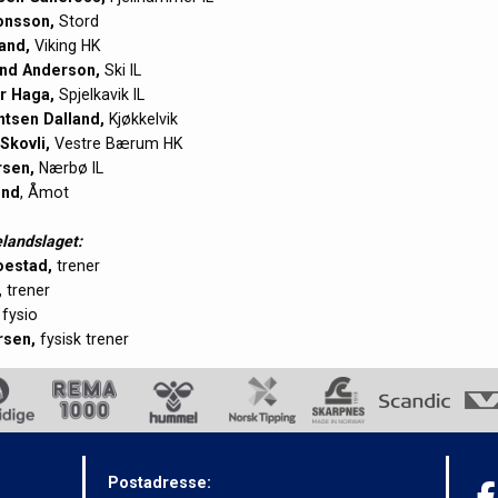
onsson,
Stord
and,
Viking HK
and Anderson,
Ski IL
r Haga,
Spjelkavik IL
tsen Dalland,
Kjøkkelvik
Skovli,
Vestre Bærum HK
rsen,
Nærbø IL
end
, Åmot
elandslaget:
oestad,
trener
,
trener
fysio
rsen,
fysisk trener
Postadresse: