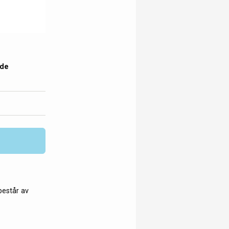
 de
 består av