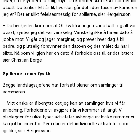
leker, så betyr dette utrolig mye. Da kommer skuffelser når det blir
utsatt. Du tenker: Ett år til, hvordan går det i den fasen av karrieren
jeg er? Det er ulikt følelsesmessig for spillerne, sier Hergeirsson.
– Da beskjeden kom om at OL-kvalifiseringen var utsatt, og alt var
uvisst, syntes jeg det var vanskelig. Vanskelig ikke å ha en dato å
jobbe mot. Vi går og jager marginer, og prøver hver dag å bli
bedre, og plutselig forsvinner den datoen og det målet du har i
sikte. Nå som vi igjen har en dato å forholde oss til, er det lettere,
sier Christian Berge.
Spillerne trener fysikk
Begge landslagssjefene har fortsatt planer om samlinger til
sommeren.
– Mitt ønske er å benytte det jeg kan av samlinger, hvis vi får
anledning. Forholdene vil avgjøre når vi kommer så langt. Vi
planlegger for ulike typer aktiviteter avhengig av hvilke rammer vi
kan jobbe innenfor. Per i dag er det individuelle aktiviteter som
gjelder, sier Hergeirsson.