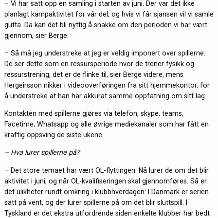
– Vi har satt opp en samling i starten av juni. Der var det ikke
planlagt kampaktivitet for vår del, og hvis vi får sjansen vil vi samle
gutta. Da kan det bli nyttig å snakke om den perioden vi har vært
gjennom, sier Berge.
– Så må jeg understreke at jeg er veldig imponert over spillerne.
De ser dette som en ressursperiode hvor de trener fysikk og
ressurstrening, det er de flinke til, sier Berge videre, mens
Hergeirsson nikker i videooverføringen fra sitt hjemmekontor, for
å understreke at han har akkurat samme oppfatning om sitt lag.
Kontakten med spillerne gjøres via telefon, skype, teams,
Facetime, Whatsapp og alle øvrige mediekanaler som har fått en
kraftig oppsving de siste ukene.
– Hva lurer spillerne på?
– Det store temaet har vært OL-flyttingen. Nå lurer de om det blir
aktivitet i juni, og når OL-kvalifiseringen skal gjennomføres. Så er
det ulikheter rundt omkring i klubbhverdagen: I Danmark er serien
satt på vent, og der lurer spillerne på om det blir sluttspill. I
Tyskland er det ekstra utfordrende siden enkelte klubber har bedt