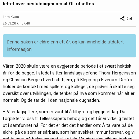
lettet over beslutningen om at OL utsettes.
Lars Kvam
Del
26.03.20 kl. 07:48
Denne saken er eldre enn ett år, og kan inneholde utdatert
informasjon.
Våren 2020 skulle være en avgjørende periode i et svært hektisk
år for de begge. I stedet sitter landslagssjefene Thorir Hergeirsson
og Christian Berge i hvert sitt hjem, på Klepp og i Elverum. Derfra
holder de kontakt med spillere og kolleger, de prøver å skaffe seg
oversikt over utviklingen, de tenker på hva som kommer når alt er
normalt. Og de tar del i den nasjonale dugnaden.
– Vi er lagspillere, som er vant til å tilhøre og bygge et lag. Da
forplikter vi oss til fellesskapets behov, og det får vi virkelig testet
ut i samfunnet nå. For det er det det handler om: Å ta vare på de
eldre, på de som er sårbare, som har svekket immunforsvar, og vi
må ta vare på helsevesenet slik at de får gjort den viktige jobben,