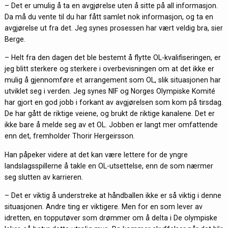
– Det er umulig å ta en avgjørelse uten å sitte på all informasjon.
Da må du vente til du har fått samlet nok informasjon, og ta en
avgjørelse ut fra det. Jeg synes prosessen har vært veldig bra, sier
Berge.
– Helt fra den dagen det ble bestemt å flytte OL-kvalifiseringen, er
jeg blitt sterkere og sterkere i overbevisningen om at det ikke er
mulig å gjennomføre et arrangement som OL, slik situasjonen har
utviklet seg i verden. Jeg synes NIF og Norges Olympiske Komité
har gjort en god jobb i forkant av avgjørelsen som kom på tirsdag.
De har gått de riktige veiene, og brukt de riktige kanalene. Det er
ikke bare å melde seg av et OL. Jobben er langt mer omfattende
enn det, fremholder Thorir Hergeirsson.
Han påpeker videre at det kan være lettere for de yngre
landslagsspillerne å takle en OL-utsettelse, enn de som nærmer
seg slutten av karrieren.
– Det er viktig å understreke at håndballen ikke er så viktig i denne
situasjonen. Andre ting er viktigere. Men for en som lever av
idretten, en topputøver som drømmer om å delta i De olympiske