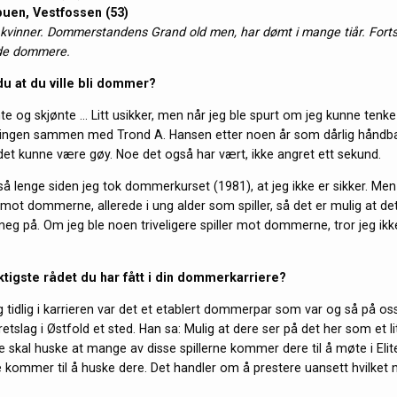
buen, Vestfossen (53)
kvinner. Dommerstandens Grand old men, har dømt i mange tiår. Fort
de dommere.
du at du ville bli dommer?
nte og skjønte … Litt usikker, men når jeg ble spurt om jeg kunne ten
ngen sammen med Trond A. Hansen etter noen år som dårlig håndball
 det kunne være gøy. Noe det også har vært, ikke angret ett sekund.
så lenge siden jeg tok dommerkurset (1981), at jeg ikke er sikker. Men 
 mot dommerne, allerede i ung alder som spiller, så det er mulig at de
g på. Om jeg ble noen triveligere spiller mot dommerne, tror jeg ikk
ktigste rådet du har fått i din dommerkarriere?
ig tidlig i karrieren var det et etablert dommerpar som var og så på os
retslag i Østfold et sted. Han sa: Mulig at dere ser på det her som et lit
e skal huske at mange av disse spillerne kommer dere til å møte i Eli
 kommer til å huske dere. Det handler om å prestere uansett hvilket 