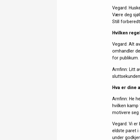
Vegard: Huske
Være deg sjøl,
Still forberedt
Hvilken rege
Vegard: Alt av
omhandler de 3
for publikum.
Arnfinn: Litt
sluttsekunden
Hva er dine
Arnfinn: He he
hvilken kamp v
motivere seg 
Vegard: Vi er 
eldste paret i
under godkjen