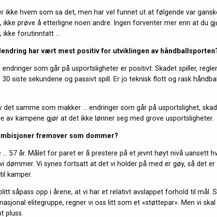
r ikke hvem som sa det, men har vel funnet ut at følgende var ganske
 ikke prøve å etterligne noen andre. Ingen forventer mer enn at du gjø
, ikke forutinntatt …
lendring har vært mest positiv for utviklingen av håndballsporten
 endringer som går på usportsligheter er positivt. Skadet spiller, reg
0 siste sekundene og passivt spill. Er jo teknisk flott og rask håndbal
 av det samme som makker … endringer som går på usportslighet, skade
e av kampene gjør at det ikke lønner seg med grove usportsligheter.
 ambisjoner fremover som dommer?
 … 57 år. Målet for paret er å prestere på et jevnt høyt nivå uansett h
i dømmer. Vi synes fortsatt at det vi holder på med er gøy, så det er v
til kamper.
blitt såpass opp i årene, at vi har et relativt avslappet forhold til mål.
 nasjonal elitegruppe, regner vi oss litt som et «støttepar». Men vi skal
t pluss.