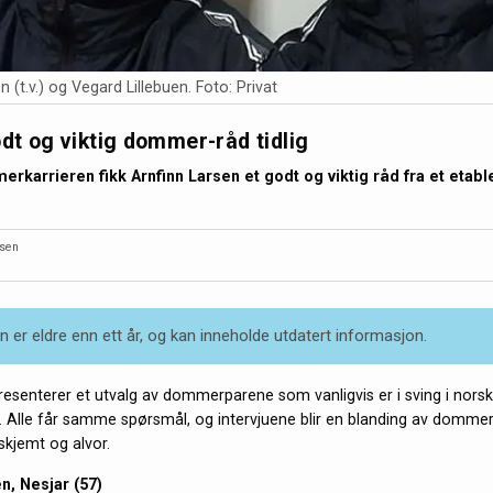
n (t.v.) og Vegard Lillebuen. Foto: Privat
odt og viktig dommer-råd tidlig
erkarrieren fikk Arnfinn Larsen et godt og viktig råd fra et etabl
dsen
 er eldre enn ett år, og kan inneholde utdatert informasjon.
resenterer et utvalg av dommerparene som vanligvis er i sving i nors
r. Alle får samme spørsmål, og intervjuene blir en blanding av dommer
skjemt og alvor.
n, Nesjar (57)