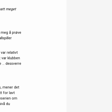
satt meget
ke meg å prøve
spiller
var relativt
t var klubben
e … dessverre
s, mener det
t for lavt
teserien om
nivå du