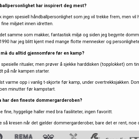
ballpersonlighet har inspirert deg mest?
 ingen spesiell håndballpersonlighet som jeg vil trekke frem, men vil h
ine miljøet innen idretten.
n det samme som makker, fantastisk miljø og siden jeg begynte domm
 1990 har jeg blitt kjent med mange flotte mennesker og personlighete
al må du alltid gjennomføre før en kamp?
 spesielle ritualer, men prøver å sjekke harddisken (topplokket) om ti
t på når kampen starter.
elst varme opp i vanlig t-skjorte før kamp, under overtrekksjakken. 
noen minutter før kampstart.
na har den fineste dommergarderoben?
 fine, hyggelige haller med bra fasiliteter, ingen favoritt.
ke så kresen når det gjelder dommergarderober, bare det er rent, noe d