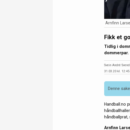
Arnfinn Larse
Fikk et g
Tidlig i domm
dommerpar.
Svein André Sven
31.03.20 kl. 12:45
Denne saken
Handball.no p
håndballhalle
håndballprat, 
Arnfinn Larse