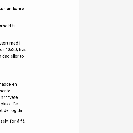
tter en kamp
rhold til
 vært med i
or 40x20, hvis
n dag eller to
 hadde en
meste.
l h***vete
 plass. De
t der og da.
selv, for å få