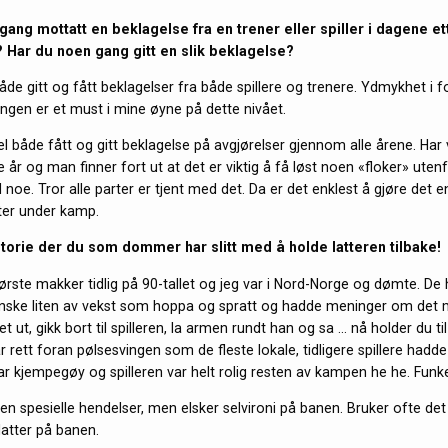
gang mottatt en beklagelse fra en trener eller spiller i dagene e
 Har du noen gang gitt en slik beklagelse?
åde gitt og fått beklagelser fra både spillere og trenere. Ydmykhet i fo
ingen er et must i mine øyne på dette nivået.
el både fått og gitt beklagelse på avgjørelser gjennom alle årene. Har
år og man finner fort ut at det er viktig å få løst noen «floker» utenf
 noe. Tror alle parter er tjent med det. Da er det enklest å gjøre det e
ter under kamp.
istorie der du som dommer har slitt med å holde latteren tilbake!
første makker tidlig på 90-tallet og jeg var i Nord-Norge og dømte. De
ganske liten av vekst som hoppa og spratt og hadde meninger om det 
 ut, gikk bort til spilleren, la armen rundt han og sa … nå holder du ti
ar rett foran pølsesvingen som de fleste lokale, tidligere spillere hadde
ar kjempegøy og spilleren var helt rolig resten av kampen he he. Funke
en spesielle hendelser, men elsker selvironi på banen. Bruker ofte det 
latter på banen.