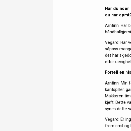
Har du noen 
du har dømt?
Arnfinn: Har b
håndballgjern
Vegard: Har v
såpass mange 
det har skjedd
etter uenighe
Fortell en h
Arnfinn: Min 
kantspiller, 
Makkeren timet
kjeft. Dette v
synes dette v
Vegard: Er ing
frem smil og 