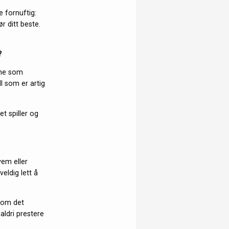
 fornuftig:
r ditt beste.
?
lene som
l som er artig
t spiller og
vem eller
eldig lett å
 Som det
 aldri prestere