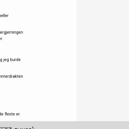
eller
ergjerningen
r.
ng jeg burde
Dommerdrakten
e fleste er.