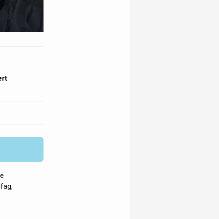
ert
ke
fag,