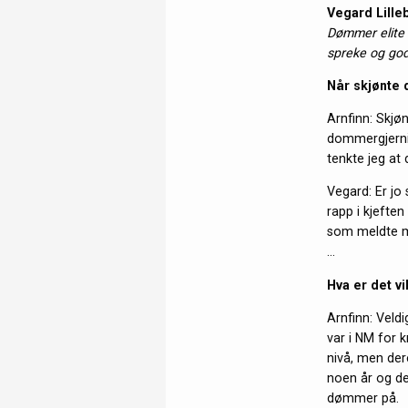
Vegard Lille
Dømmer elite 
spreke og go
Når skjønte 
Arnfinn: Skjø
dommergjerni
tenkte jeg at
Vegard: Er jo 
rapp i kjeften
som meldte me
…
Hva er det vi
Arnfinn: Veld
var i NM for k
nivå, men der
noen år og de
dømmer på.