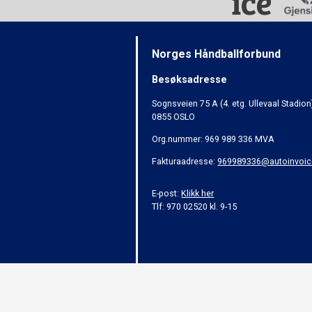
Norges Håndballforbund
Besøksadresse
Sognsveien 75 A (4. etg. Ullevaal Stadion
0855 OSLO
Org.nummer: 969 989 336 MVA
Fakturaadresse:
969989336@autoinvoic
E-post:
Klikk her
Tlf: 970 02520 kl. 9-15