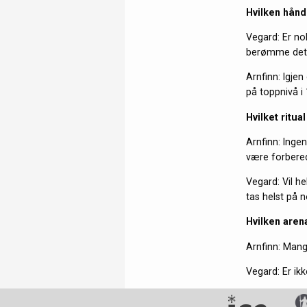
Hvilken hånd
Vegard: Er nok
berømme det f
Arnfinn: Igje
på toppnivå i
Hvilket ritu
Arnfinn: Ingen
være forbered
Vegard: Vil h
tas helst på 
Hvilken are
Arnfinn: Mange
Vegard: Er ik