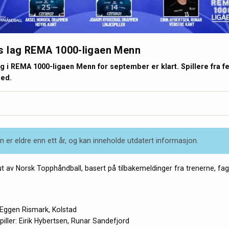
 lag REMA 1000-ligaen Menn
 i REMA 1000-ligaen Menn for september er klart. Spillere fra f
med.
 er eldre enn ett år, og kan inneholde utdatert informasjon.
ut av Norsk Topphåndball, basert på tilbakemeldinger fra trenerne, fagj
 Eggen Rismark, Kolstad
iller: Eirik Hybertsen, Runar Sandefjord