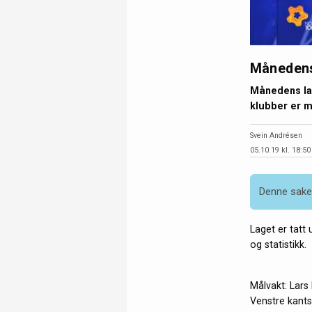
Månedens
Månedens lag
klubber er 
Svein Andrésen
05.10.19 kl. 18:50
Denne saken
Laget er tatt 
og statistikk.
Målvakt: Lars
Venstre kantsp