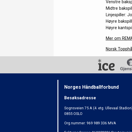
Venstre baksp
Midtre bakspil
Linjespiller:
Høyre bakspil
Høyre kantspi
Mer om REMA
Norsk Topphå
Norges Håndballforbund
Besøksadresse
Sognsveien 75 A (4. etg. Ullevaal Stadion
0855 OSLO
Org.nummer: 969 989 336 MVA