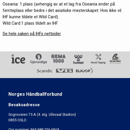
Oseania: 1 plass (avhengig av at et lag fra Oseania ender på
femteplass eller bedre i det asiatiske mesterskapet. Hvis ikke vil
IHF kunne tildele et Wild Card).
Wild Card:1 plass tildelt av IHF.
Se hele saken på IHFs nettsider
Norges Håndballforbund
Besøksadresse
Sognsveien 75 A (4. etg. Ullevaal Stadion)
0855 OSLO
Org.nummer: 969 989 336 MVA