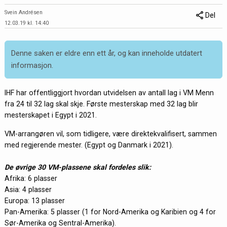
Svein Andrésen
Del
12.03.19 kl. 14:40
Denne saken er eldre enn ett år, og kan inneholde utdatert
informasjon.
IHF har offentliggjort hvordan utvidelsen av antall lag i VM Menn
fra 24 til 32 lag skal skje. Første mesterskap med 32 lag blir
mesterskapet i Egypt i 2021.
VM-arrangøren vil, som tidligere, være direktekvalifisert, sammen
med regjerende mester. (Egypt og Danmark i 2021).
De øvrige 30 VM-plassene skal fordeles slik:
Afrika: 6 plasser
Asia: 4 plasser
Europa: 13 plasser
Pan-Amerika: 5 plasser (1 for Nord-Amerika og Karibien og 4 for
Sør-Amerika og Sentral-Amerika).