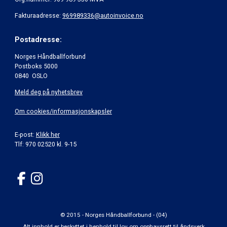
Fakturaadresse:
969989336@autoinvoice.no
Postadresse:
Norges Håndballforbund
Postboks 5000
0840 OSLO
Meld deg på nyhetsbrev
Om cookies/informasjonskapsler
E-post:
Klikk her
Tlf: 970 02520 kl. 9-15
© 2015 - Norges Håndballforbund - (04)
Alt innhold er beskyttet i henhold til lov om opphavsrett til åndsverk