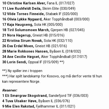
10 Christine Karlsen Alver,
Fana IL (017/027)
11 Live Rushfeldt Deila,
Skrim Elite (030/049)
12 Vilde Tornes Finneide,
Stabæk IF (020/000)
16 Olivia Lykke Nygaard,
Aker Topphåndball (003/000)
17 Kaja Haugseng,
Sola HK (005/000)
18 Tiril Solumsmoen Mørch,
Gjerpen HB (027/045)
21 Nora Hagerup,
Gneist HB (015/016)
22 Kristina Sirum Novak,
Sola HK (032/110)
26 Eva Erdal Moen,
Gneist HB (021/016)
28 Marie Rokkones Hansen,
Byåsen IL (018/032)
34 Ane Cecilie Høgset,
Aker Topphåndball (017/017)
30 Lorin Sendi,
Oppsal IF (015/009) **)
**) Ny spiller inn i troppen
***) Har spilt landskamp for Kosovo, og må derfor vente til hun
kan representere Norge.
Reserver:
1 Eli Smørgrav Skogstrand,
Sandefjord TIF (036/003)
4 Tuva Ulsaker Høve,
Byåsen IL (036/076)
9 Mie Elen Rakstad,
Fjellhammer IL (011/021)