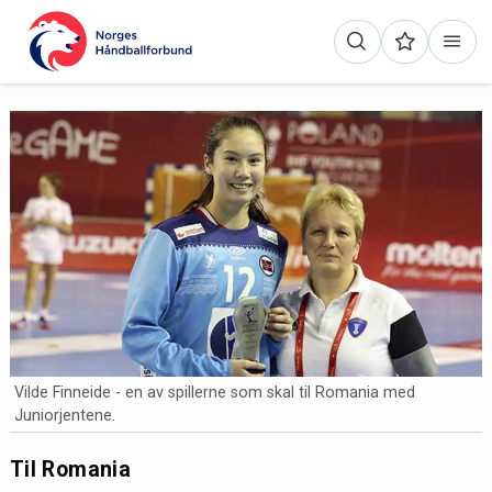
Vilde Finneide - en av spillerne som skal til Romania med
Juniorjentene.
Til Romania