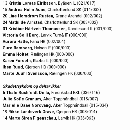
13 Kristin Loraas Eiriksson,
Byåsen IL (021/017)
15 Andrea Holm Aune
, Charlottenlund SK (014/032)
20 Line Homdrom Rusten, G
rane Arendal (002/002)
24 Mathilde Arnstad
, Charlottenlund SK (003/002)
31 Kristine Hårtveit Thomassen,
Randesund IL (001/000)
Victoria Solli Berg,
Larvik Turn& IF (000/000)
Aurora Hatle,
Fana HB (002/004)
Guro Ramberg,
Halsen IF (000/000)
Emma Holtet,
Rælingen HK (000/000)
Karen Forseth,
Klæbu IL (000/000)
Iben Ruud,
Gjerpen HB (000/000)
Marte Juuhl Svensson,
Rælingen HK (000/000)
Skadet/sykdom og deltar ikke:
6 Thale Rushfeldt Deila,
Fredrikstad BKL (036/116)
Julie Sofie Granum,
Aker Topphåndball (015/007)
Marielle Daae Nordvang,
Aker Topphåndball (015/034)
19 Rikke Landsverk Grave,
Gjerpen HB (008/014)
14 Marte Siren Figenschau,
Larvik HK (036/063)