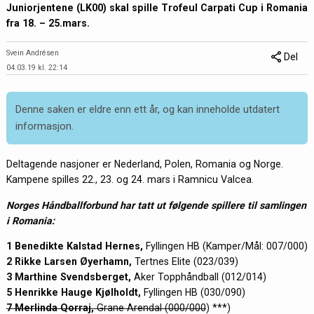
Juniorjentene (LK00) skal spille Trofeul Carpati Cup i Romania
fra 18. – 25.mars.
Svein Andrésen
Del
04.03.19 kl. 22:14
Denne saken er eldre enn ett år, og kan inneholde utdatert
informasjon.
Deltagende nasjoner er Nederland, Polen, Romania og Norge.
Kampene spilles 22., 23. og 24. mars i Ramnicu Valcea.
Norges Håndballforbund har tatt ut følgende spillere til samlingen
i Romania:
1 Benedikte Kalstad Hernes,
Fyllingen HB (Kamper/Mål: 007/000)
2 Rikke Larsen Øyerhamn,
Tertnes Elite (023/039)
3 Marthine Svendsberget,
Aker Topphåndball (012/014)
5 Henrikke Hauge Kjølholdt,
Fyllingen HB (030/090)
7 Merlinda Qorraj,
Grane Arendal (000/000
) ***)