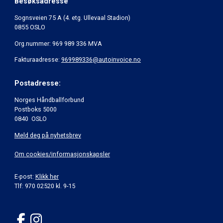
Besøksadresse
Sognsveien 75 A (4. etg. Ullevaal Stadion)
0855 OSLO
Org.nummer: 969 989 336 MVA
Fakturaadresse:
969989336@autoinvoice.no
Postadresse:
Norges Håndballforbund
Postboks 5000
0840 OSLO
Meld deg på nyhetsbrev
Om cookies/informasjonskapsler
E-post:
Klikk her
Tlf: 970 02520 kl. 9-15