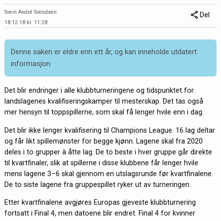
Svein André Svendsen
Del
18.12.18 kl. 11:28
Denne saken er eldre enn ett år, og kan inneholde utdatert
informasjon.
Det blir endringer i alle klubbturneringene og tidspunktet for
landslagenes kvalifiseringskamper til mesterskap. Det tas også
mer hensyn til toppspillerne, som skal få lenger hvile enn i dag.
Det blir ikke lenger kvalifisering til Champions League. 16 lag deltar
og får likt spillemønster for begge kjønn. Lagene skal fra 2020
deles i to grupper à åtte lag. De to beste i hver gruppe går direkte
til kvartfinaler, slik at spillerne i disse klubbene får lenger hvile
mens lagene 3–6 skal gjennom en utslagsrunde før kvartfinalene.
De to siste lagene fra gruppespillet ryker ut av turneringen.
Etter kvartfinalene avgjøres Europas gjeveste klubbturnering
fortsatt i Final 4, men datoene blir endret. Final 4 for kvinner