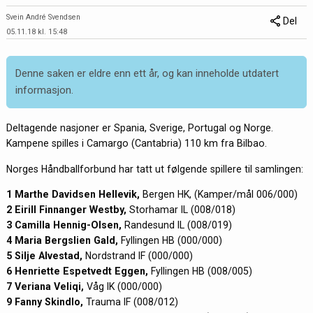
Svein André Svendsen
Del
05.11.18 kl. 15:48
Denne saken er eldre enn ett år, og kan inneholde utdatert
informasjon.
Deltagende nasjoner er Spania, Sverige, Portugal og Norge.
Kampene spilles i Camargo (Cantabria) 110 km fra Bilbao.
Norges Håndballforbund har tatt ut følgende spillere til samlingen:
1 Marthe Davidsen Hellevik,
Bergen HK, (Kamper/mål 006/000)
2 Eirill Finnanger Westby,
Storhamar IL (008/018)
3 Camilla Hennig-Olsen,
Randesund IL (008/019)
4 Maria Bergslien Gald,
Fyllingen HB (000/000)
5 Silje Alvestad,
Nordstrand IF (000/000)
6 Henriette Espetvedt Eggen,
Fyllingen HB (008/005)
7 Veriana Veliqi,
Våg IK (000/000)
9 Fanny Skindlo,
Trauma IF (008/012)