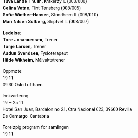
Tuva Lande Thulin,
Kråkerøy IL (000/000)
Celina Vatne,
Flint Tønsberg (008/005)
Sofie Winther-Hansen,
Strindheim IL (008/010)
Mari Nilsen Solberg,
Skiptvet IL (008/007)
Ledelse:
Tore Johannessen,
Trener
Tonje Larsen,
Trener
Audun Svendsen,
Fysioterapeut
Hilde Wikheim,
Målvaktstrener
Oppmøte:
19.11.
09.30 Oslo Lufthavn
Innkvartering:
19 – 25.11.
Hotel San Juan, Bardalon no 21, Ctra Nacional 623, 39600 Revilla
De Camargo, Cantabria
Foreløpig program for samlingen:
19.11.