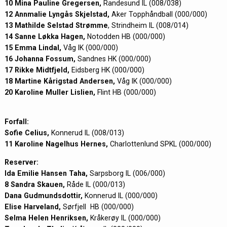
10 Mina Pauline Gregersen,
Randesund IL (008/038)
12 Annmalie Lyngås Skjelstad,
Aker Topphåndball (000/000)
13 Mathilde Selstad Strømme
, Strindheim IL (008/014)
14 Sanne Løkka Hagen,
Notodden HB (000/000)
15 Emma Lindal,
Våg IK (000/000)
16 Johanna Fossum,
Sandnes HK (000/000)
17 Rikke Midtfjeld,
Eidsberg HK (000/000)
18 Martine Kårigstad Andersen,
Våg IK (000/000)
20 Karoline Muller Lislien,
Flint HB (000/000)
Forfall:
Sofie Celius,
Konnerud IL (008/013)
11 Karoline Nagelhus Hernes,
Charlottenlund SPKL (000/000)
Reserver:
Ida Emilie Hansen Taha,
Sarpsborg IL (006/000)
8 Sandra Skauen,
Råde IL (000/013)
Dana Gudmundsdottir,
Konnerud IL (000/000)
Elise Harveland,
Sørfjell HB (000/000)
Selma Helen Henriksen,
Kråkerøy IL (000/000)