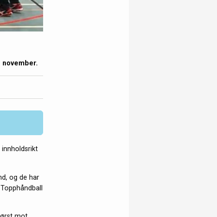
. november.
innholdsrikt
nd, og de har
r Topphåndball
først mot