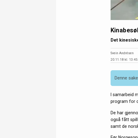
Kinabesøk
Det kinesisk
Svein Andrésen
20.11.18 kl. 13:45
Denne saken
I samarbeid m
program for d
De har gjenno
også fått spi
samt de norsk
Før Norgesopp