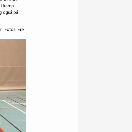
det kamp
ig også på
. Fotos: Erik