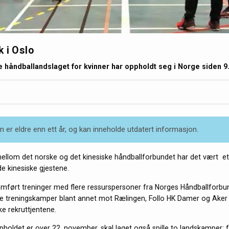
 i Oslo
e håndballandslaget for kvinner har oppholdt seg i Norge siden 9
 er eldre enn ett år, og kan inneholde utdatert informasjon.
ellom det norske og det kinesiske håndballforbundet har det vært et 
e kinesiske gjestene.
mført treninger med flere ressurspersoner fra Norges Håndballforbu
lle treningskamper blant annet mot Rælingen, Follo HK Damer og Ake
e rekruttjentene.
holdet er over 22. november, skal laget også spille to landskamper; 