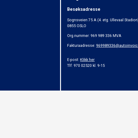
Besøksadresse
Sognsveien 75 A (4. etg. Ullevaal Stadion
0855 OSLO
Org.nummer: 969 989 336 MVA
Fakturaadresse:
969989336@autoinvoic
E-post:
Klikk her
Tlf: 970 02520 kl. 9-15