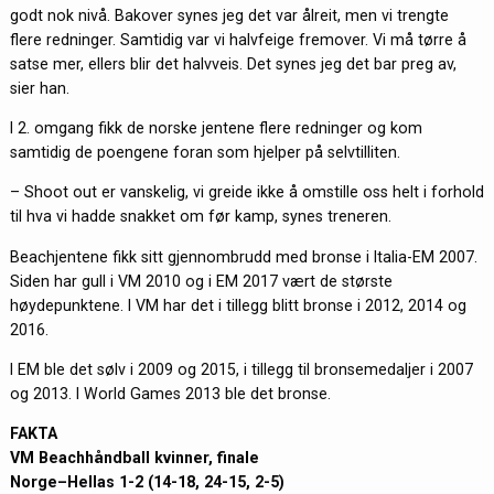
godt nok nivå. Bakover synes jeg det var ålreit, men vi trengte
flere redninger. Samtidig var vi halvfeige fremover. Vi må tørre å
satse mer, ellers blir det halvveis. Det synes jeg det bar preg av,
sier han.
I 2. omgang fikk de norske jentene flere redninger og kom
samtidig de poengene foran som hjelper på selvtilliten.
– Shoot out er vanskelig, vi greide ikke å omstille oss helt i forhold
til hva vi hadde snakket om før kamp, synes treneren.
Beachjentene fikk sitt gjennombrudd med bronse i Italia-EM 2007.
Siden har gull i VM 2010 og i EM 2017 vært de største
høydepunktene. I VM har det i tillegg blitt bronse i 2012, 2014 og
2016.
I EM ble det sølv i 2009 og 2015, i tillegg til bronsemedaljer i 2007
og 2013. I World Games 2013 ble det bronse.
FAKTA
VM Beachhåndball kvinner, finale
Norge–Hellas 1-2 (14-18, 24-15, 2-5)