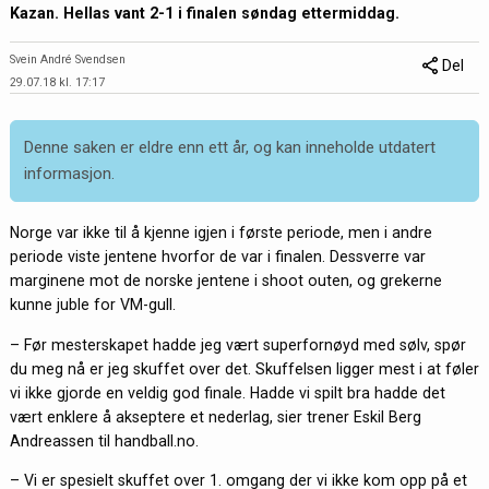
Kazan. Hellas vant 2-1 i finalen søndag ettermiddag.
Svein André Svendsen
Del
29.07.18 kl. 17:17
Denne saken er eldre enn ett år, og kan inneholde utdatert
informasjon.
Norge var ikke til å kjenne igjen i første periode, men i andre
periode viste jentene hvorfor de var i finalen. Dessverre var
marginene mot de norske jentene i shoot outen, og grekerne
kunne juble for VM-gull.
– Før mesterskapet hadde jeg vært superfornøyd med sølv, spør
du meg nå er jeg skuffet over det. Skuffelsen ligger mest i at føler
vi ikke gjorde en veldig god finale. Hadde vi spilt bra hadde det
vært enklere å akseptere et nederlag, sier trener Eskil Berg
Andreassen til handball.no.
– Vi er spesielt skuffet over 1. omgang der vi ikke kom opp på et