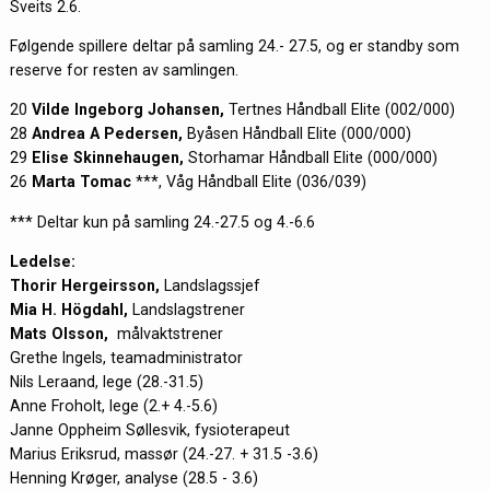
Sveits 2.6.
Følgende spillere deltar på samling 24.- 27.5, og er standby som
reserve for resten av samlingen.
20
Vilde Ingeborg Johansen,
Tertnes Håndball Elite (002/000)
28
Andrea A Pedersen,
Byåsen Håndball Elite (000/000)
29
Elise Skinnehaugen,
Storhamar Håndball Elite (000/000)
26
Marta Tomac
***, Våg Håndball Elite (036/039)
*** Deltar kun på samling 24.-27.5 og 4.-6.6
Ledelse:
Thorir Hergeirsson,
Landslagssjef
Mia H. Högdahl,
Landslagstrener
Mats Olsson,
målvaktstrener
Grethe Ingels, teamadministrator
Nils Leraand, lege (28.-31.5)
Anne Froholt, lege (2.+ 4.-5.6)
Janne Oppheim Søllesvik, fysioterapeut
Marius Eriksrud, massør (24.-27. + 31.5 -3.6)
Henning Krøger, analyse (28.5 - 3.6)