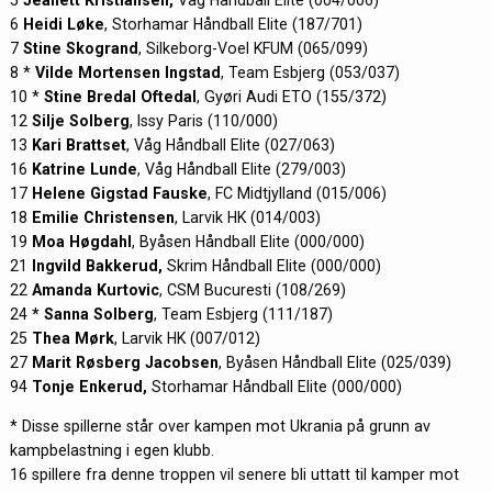
6
Heidi Løke
, Storhamar Håndball Elite (187/701)
7
Stine Skogrand
, Silkeborg-Voel KFUM (065/099)
8 *
Vilde Mortensen Ingstad
, Team Esbjerg (053/037)
10 *
Stine Bredal Oftedal
, Gyøri Audi ETO (155/372)
12
Silje Solberg
, Issy Paris (110/000)
13
Kari Brattset
, Våg Håndball Elite (027/063)
16
Katrine Lunde
, Våg Håndball Elite (279/003)
17
Helene Gigstad Fauske
, FC Midtjylland (015/006)
18
Emilie Christensen
, Larvik HK (014/003)
19
Moa Høgdahl
, Byåsen Håndball Elite (000/000)
21
Ingvild Bakkerud,
Skrim Håndball Elite (000/000)
22
Amanda Kurtovic
, CSM Bucuresti (108/269)
24
* Sanna Solberg
, Team Esbjerg (111/187)
25
Thea Mørk
, Larvik HK (007/012)
27
Marit Røsberg Jacobsen
, Byåsen Håndball Elite (025/039)
94
Tonje Enkerud,
Storhamar Håndball Elite (000/000)
* Disse spillerne står over kampen mot Ukrania på grunn av
kampbelastning i egen klubb.
16 spillere fra denne troppen vil senere bli uttatt til kamper mot