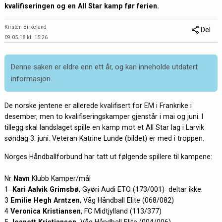
kvalifiseringen og en All Star kamp før ferien.
Kirsten Birkeland
Del
09.05.18 kl. 15:26
Denne saken er eldre enn ett år, og kan inneholde utdatert
informasjon.
De norske jentene er allerede kvalifisert for EM i Frankrike i
desember, men to kvalifiseringskamper gjenstår i mai og juni. I
tillegg skal landslaget spille en kamp mot et All Star lag i Larvik
søndag 3. juni. Veteran Katrine Lunde (bildet) er med i troppen.
Norges Håndballforbund har tatt ut følgende spillere til kampene:
Nr
Navn
Klubb Kamper/mål
1
Kari Aalvik Grimsbø
, Gyøri Audi ETO (173/001)
deltar ikke.
3
Emilie Hegh Arntzen
, Våg Håndball Elite (068/082)
4
Veronica Kristiansen
, FC Midtjylland (113/377)
5
Jeanett Kristiansen,
Våg Håndball Elite (004/006)