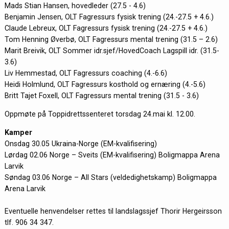
Mads Stian Hansen, hovedleder (27.5 - 4.6)
Benjamin Jensen, OLT Fagressurs fysisk trening (24.-27.5 + 4.6.)
Claude Lebreux, OLT Fagressurs fysisk trening (24.-27.5 + 4.6.)
Tom Henning Øverbø, OLT Fagressurs mental trening (31.5 – 2.6)
Marit Breivik, OLT Sommer idr.sjef/HovedCoach Lagspill idr. (31.5-
3.6)
Liv Hemmestad, OLT Fagressurs coaching (4.-6.6)
Heidi Holmlund, OLT Fagressurs kosthold og ernæring (4.-5.6)
Britt Tajet Foxell, OLT Fagressurs mental trening (31.5 - 3.6)
Oppmøte på Toppidrettssenteret torsdag 24.mai kl. 12.00.
Kamper
Onsdag 30.05 Ukraina-Norge (EM-kvalifisering)
Lørdag 02.06 Norge – Sveits (EM-kvalifisering) Boligmappa Arena
Larvik
Søndag 03.06 Norge – All Stars (veldedighetskamp) Boligmappa
Arena Larvik
Eventuelle henvendelser rettes til landslagssjef Thorir Hergeirsson
tlf. 906 34 347.