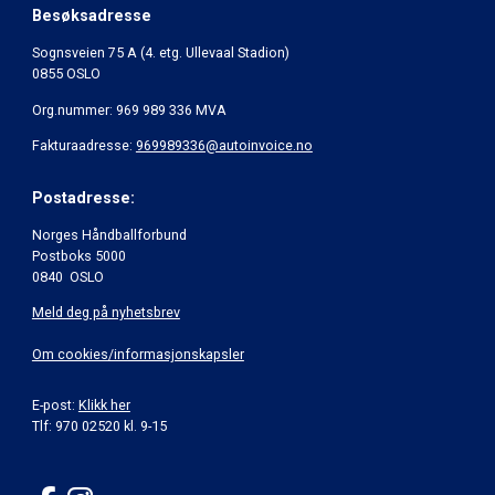
Besøksadresse
Sognsveien 75 A (4. etg. Ullevaal Stadion)
0855 OSLO
Org.nummer: 969 989 336 MVA
Fakturaadresse:
969989336@autoinvoice.no
Postadresse:
Norges Håndballforbund
Postboks 5000
0840 OSLO
Meld deg på nyhetsbrev
Om cookies/informasjonskapsler
E-post:
Klikk her
Tlf: 970 02520 kl. 9-15