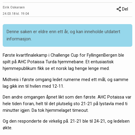
Eirik Oskarsen
Del
24.03.18 kl. 19:04
Denne saken er eldre enn ett år, og kan inneholde utdatert
informasjon.
Første kvartfinalekamp i Challenge Cup for FyllingenBergen ble
spilt på
AHC Potaissa Turda hjemmebane. Et entusiastisk
hjemmepublikum fikk se et norsk lag henge lenge med.
Midtveis i første omgang ledet rumerne med ett mål, og samme
lag gikk inn til hvilen med 12-11.
Den andre omgangen åpnet likt som den første. AHC Potaissa var
hele tiden foran, helt til det plutselig sto 21-21 på lystavla med ti
minutter igjen. Da tok hjemmelaget timeout.
Og den responderte de virkelig på. 21-21 ble til 24-21, og ledelsen
økte.