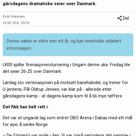
gårsdagens dramatiske seier over Danmark.
Eirik Oskarsen
Del
24.03.18 kl. 20:10
Denne saken er eldre enn ett år, og kan inneholde utdatert
informasjon.
LK00 spiller firenasjonersturnering i Ungarn denne uka. Fredag ble
det seier 26-25 over Danmark.
Lørdag sto vertsnasjonen på motsatt banehalvdel, og trener for
U-jentene, Pål Oldrup Jensen, var klar på - allerede etter
gårsdagens kamp - at dagens kamp kom til å bli mye tøffere.
Det fikk han helt rett i.
Det var et ungarsk lag som entret OBO Arena i Dabas med ett mål
for øye; å senke Norge.
– De (Ungarn) var gode i dag. Vi var også periodevis det samme i