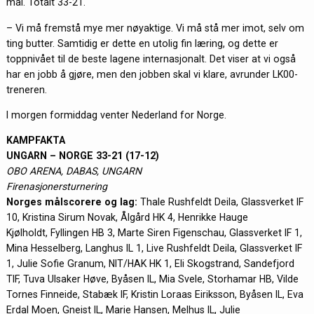
mål. Totalt 33-21.
– Vi må fremstå mye mer nøyaktige. Vi må stå mer imot, selv om
ting butter. Samtidig er dette en utolig fin læring, og dette er
toppnivået til de beste lagene internasjonalt. Det viser at vi også
har en jobb å gjøre, men den jobben skal vi klare, avrunder LK00-
treneren.
I morgen formiddag venter Nederland for Norge.
KAMPFAKTA
UNGARN – NORGE 33-21 (17-12)
OBO ARENA, DABAS, UNGARN
Firenasjonersturnering
Norges målscorere og lag:
Thale Rushfeldt Deila, Glassverket IF
10, Kristina Sirum Novak, Ålgård HK 4, Henrikke Hauge
Kjølholdt, Fyllingen HB 3, Marte Siren Figenschau, Glassverket IF 1,
Mina Hesselberg, Langhus IL 1, Live Rushfeldt Deila, Glassverket IF
1, Julie Sofie Granum, NIT/HAK HK 1, Eli Skogstrand, Sandefjord
TIF, Tuva Ulsaker Høve, Byåsen IL, Mia Svele, Storhamar HB, Vilde
Tornes Finneide, Stabæk IF, Kristin Loraas Eiriksson, Byåsen IL, Eva
Erdal Moen, Gneist IL, Marie Hansen, Melhus IL, Julie