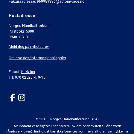
Fakturaadresse:
969989336@autoinvoice.no
Postadresse:
Norges Håndballforbund
Postboks 5000
0840 OSLO
Meld deg på nyhetsbrev
Om cookies/informasjonskapsler
E-post:
Klikk her
Tlf: 970 02520 kl. 9-15
© 2015 - Norges Håndballforbund - (04)
Alt innhold er beskyttet i henhold til lov om opphavsrett til åndsverk
(Åndsverkloven). Innholdet kan ikke benyttes kommersielt uten samtykke fra