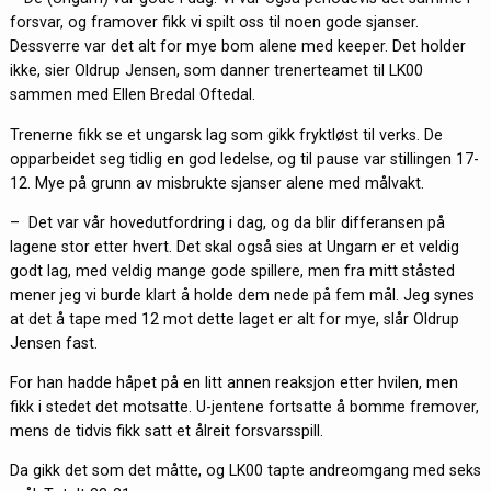
forsvar, og framover fikk vi spilt oss til noen gode sjanser.
Dessverre var det alt for mye bom alene med keeper. Det holder
ikke, sier Oldrup Jensen, som danner trenerteamet til LK00
sammen med Ellen Bredal Oftedal.
Trenerne fikk se et ungarsk lag som gikk fryktløst til verks. De
opparbeidet seg tidlig en god ledelse, og til pause var stillingen 17-
12. Mye på grunn av misbrukte sjanser alene med målvakt.
– Det var vår hovedutfordring i dag, og da blir differansen på
lagene stor etter hvert. Det skal også sies at Ungarn er et veldig
godt lag, med veldig mange gode spillere, men fra mitt ståsted
mener jeg vi burde klart å holde dem nede på fem mål. Jeg synes
at det å tape med 12 mot dette laget er alt for mye, slår Oldrup
Jensen fast.
For han hadde håpet på en litt annen reaksjon etter hvilen, men
fikk i stedet det motsatte. U-jentene fortsatte å bomme fremover,
mens de tidvis fikk satt et ålreit forsvarsspill.
Da gikk det som det måtte, og LK00 tapte andreomgang med seks