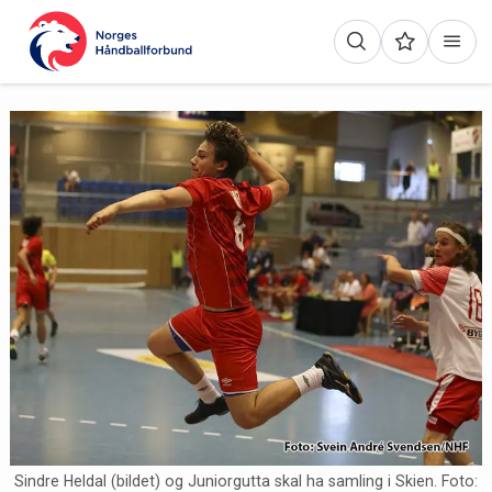
Sindre Heldal (bildet) og Juniorgutta skal ha samling i Skien. Foto: