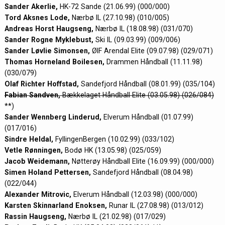
Sander Akerlie,
HK-72 Sande (21.06.99) (000/000)
Tord Aksnes Lode,
Nærbø IL (27.10.98) (010/005)
Andreas Horst Haugseng,
Nærbø IL (18.08.98) (031/070)
Sander Rogne Myklebust,
Ski IL (09.03.99) (009/006)
Sander Løvlie Simonsen,
ØIF Arendal Elite (09.07.98) (029/071)
Thomas Horneland Boilesen,
Drammen Håndball (11.11.98)
(030/079)
Olaf Richter Hoffstad,
Sandefjord Håndball (08.01.99) (035/104)
Fabian Sandven,
Bækkelaget Håndball Elite (03.05.98) (026/084)
**)
Sander Wennberg Linderud,
Elverum Håndball (01.07.99)
(017/016)
Sindre Heldal,
FyllingenBergen (10.02.99) (033/102)
Vetle Rønningen,
Bodø HK (13.05.98) (025/059)
Jacob Weidemann,
Nøtterøy Håndball Elite (16.09.99) (000/000)
Simen Holand Pettersen,
Sandefjord Håndball (08.04.98)
(022/044)
Alexander Mitrovic,
Elverum Håndball (12.03.98) (000/000)
Karsten Skinnarland Enoksen,
Runar IL (27.08.98) (013/012)
Rassin Haugseng,
Nærbø IL (21.02.98) (017/029)