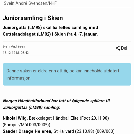
Svein André Svendsen/NHF
Juniorsamling i Skien
Juniorgutta (LM98) skal ha felles samling med
Guttelandslaget (LM02) i Skien fra 4.-7. januar.
Svein Andrésen
Del
15.12.17 kl. 08:42
Denne saken er eldre enn ett år, og kan inneholde utdatert
informasjon.
Norges Håndballforbund har tatt ut følgende spillere til
Juniorguttas (LM98) samling:
Nikolai Wiig,
Bækkelaget Håndball Elite (Født 20.11.98)
(Kamper/Mål 003/000*))
Sander Drange Heieren,
St.Hallvard (23.10.98) (009/000)