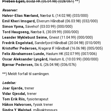
Preben Egeli,
Bodø HK (05.04.98) (028/061)
**)
Reserver:
Halvor-Elias Nærland,
Nærbø IL (14.02.98) (033/000)
Emil Kheri Imsgard,
Elverum Håndball (06.03.98) (032/000)
Simon Ypma,
Sävehof (03.03.99) (000/000)
Tord Haugseng,
Nærbø IL (30.09.99) (000/000)
Leander Myklebust Seime,
Gneist (11.04.99) (000/000)
Fredrik Engelstad,
Sandefjord Håndball (20.04.98) (010/009)
Kristoffer Pedersen,
Kragerø IF Håndball (16.06.98) (005/005)
Felix Abrahamsen Lunde,
Haslum HK (02.07.99) (007/006)
Oscar Aleksander Lysgård,
Haslum IL (10.03.99) (000/000)
Bjørnar Pedersen,
Ski IL (26.04.98) (036/076)
**) Meldt forfall til samlingen.
Ledelse:
Joar Gjerde,
trener
Vidar Gjesdal,
trener
Tom Erik Riis,
fysioterapeut
Håkon Halvorsen,
fysisk trener
Sindre Y. Walstad,
målvaktressurs