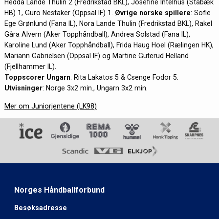
Hedda Lande Thulin 2 (Fredrikstad BKL), Josefine Intelhus (Stabæk
HB) 1, Guro Nestaker (Oppsal IF) 1.
Øvrige norske spillere
: Sofie
Ege Grønlund (Fana IL), Nora Lande Thulin (Fredrikstad BKL), Rakel
Gåra Alvern (Aker Topphåndball), Andrea Solstad (Fana IL),
Karoline Lund (Aker Topphåndball), Frida Haug Hoel (Rælingen HK),
Mariann Gabrielsen (Oppsal IF) og Martine Guterud Helland
(Fjellhammer IL).
Toppscorer Ungarn
: Rita Lakatos 5 & Csenge Fodor 5.
Utvisninger
: Norge 3x2 min., Ungarn 3x2 min.
Mer om Juniorjentene (LK98)
Norges Håndballforbund
Besøksadresse