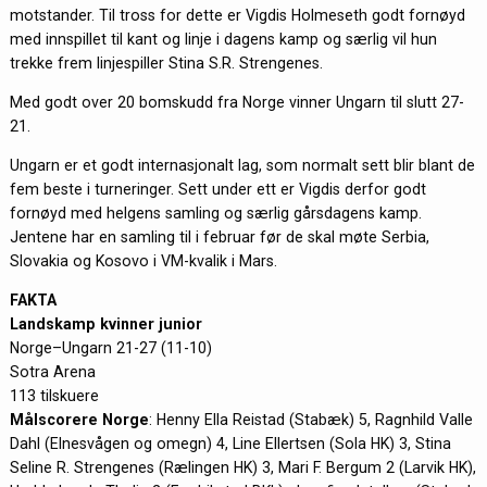
motstander. Til tross for dette er Vigdis Holmeseth godt fornøyd
med innspillet til kant og linje i dagens kamp og særlig vil hun
trekke frem linjespiller Stina S.R. Strengenes.
Med godt over 20 bomskudd fra Norge vinner Ungarn til slutt 27-
21.
Ungarn er et godt internasjonalt lag, som normalt sett blir blant de
fem beste i turneringer. Sett under ett er Vigdis derfor godt
fornøyd med helgens samling og særlig gårsdagens kamp.
Jentene har en samling til i februar før de skal møte Serbia,
Slovakia og Kosovo i VM-kvalik i Mars.
FAKTA
Landskamp kvinner junior
Norge–Ungarn 21-27 (11-10)
Sotra Arena
113 tilskuere
Målscorere Norge
: Henny Ella Reistad (Stabæk) 5, Ragnhild Valle
Dahl (Elnesvågen og omegn) 4, Line Ellertsen (Sola HK) 3, Stina
Seline R. Strengenes (Rælingen HK) 3, Mari F. Bergum 2 (Larvik HK),