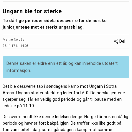
Ungarn ble for sterke
To dårlige perioder ødela dessverre for de norske
juniorjentene mot et sterkt ungarsk lag.
Marthe Nordås
Del
26.11.17 kl. 14:03
Denne saken er eldre enn ett år, og kan inneholde utdatert
informasjon.
Det ble dessverre tap i søndagens kamp mot Ungarn i Sotra
Arena. Ungarn starter sterkt og leder fort 6-0. De norske jentene
skjerper seg, får en veldig god periode og går til pause med en
ledelse på 11-10.
Dessverre holdt ikke denne ledelsen lenge. Norge får nok en dårlig
periode og havner fort bakpå igjen. De treffer ikke like godt på
forsvarsspillet i dag, som i gårsdagens kamp mot samme