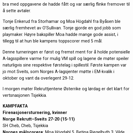
bra med oppgavene de hadde fått og var særlig flinke fremover til
å sette avtaler.
Tonje Enkerud fra Storhamar og Moa Högdahl fra Byåsen ble
særlig fremhevet av O’Sullivan. Tonje gjorde en god jobb som
playmaker. Høyre bakspiller Moa hadde mange gode assist, i
tillegg til at hun ble kampens toppscorer med 5 mål.
Denne turneringen er først og fremst ment for å holde potensielle
A-lagsspillere varme for mulig VM spill og lagene de møter speiler
naturligvis sine respektive førstelag i spillestil. Første kampen var
jo mot Sveits, som Norges A-lagsjenter møtte i EM-kvalik i
oktober og vant da overlegent 29-12.
I morgen møter Rekruttjentene Østerrike og lørdag er det klart for
vertsnasjonen Tsjekkia.
KAMPFAKTA
Firenasjonersturnering, kvinner
Norge Rekrutt–Sveits 27-20 (15-11)
SH Cheb, Cheb, Tsjekkia
Norges målscorere
: Moa Högdahl 5, Betina Riegelhuth 3, Vilde