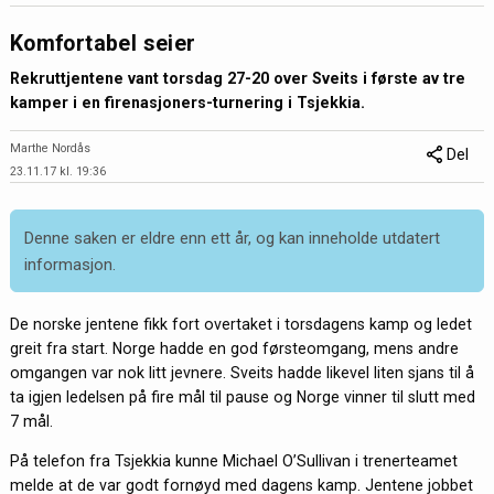
Komfortabel seier
Rekruttjentene vant torsdag 27-20 over Sveits i første av tre
kamper i en firenasjoners-turnering i Tsjekkia.
Marthe Nordås
Del
23.11.17 kl. 19:36
Denne saken er eldre enn ett år, og kan inneholde utdatert
informasjon.
De norske jentene fikk fort overtaket i torsdagens kamp og ledet
greit fra start. Norge hadde en god førsteomgang, mens andre
omgangen var nok litt jevnere. Sveits hadde likevel liten sjans til å
ta igjen ledelsen på fire mål til pause og Norge vinner til slutt med
7 mål.
På telefon fra Tsjekkia kunne Michael O’Sullivan i trenerteamet
melde at de var godt fornøyd med dagens kamp. Jentene jobbet