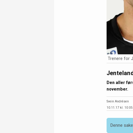
Trenere for 
Jentelan
Den aller før
november.
Svein Andrésen
10.11.17 kl. 10:05
Denne saken