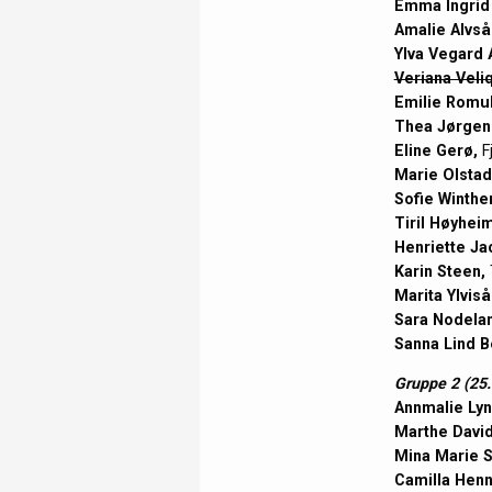
Emma Ingrid 
Amalie Alvså
Ylva Vegard
Veriana Veliq
Emilie Romul
Thea Jørgen
Eline Gerø,
Fj
Marie Olstad
Sofie Winthe
Tiril Høyheim
Henriette Ja
Karin Steen,
Marita Ylvis
Sara Nodela
Sanna Lind B
Gruppe 2 (25.
Annmalie Lyn
Marthe David
Mina Marie S
Camilla Henn