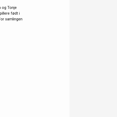
n og Tonje
illere født i
for samlingen