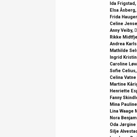
Ida Frigstad,
Elsa Åsberg,
Frida Haugen
Celine Jense
Anny Veiby,
D
Rikke Midtfje
Andrea Karls
Mathilde Se
Ingrid Kristi
Caroline Løv
Sofie Celius,
Celina Vatne
Martine Kåri
Henriette Es
Fanny Skindl
Mina Pauline
Lina Waage 
Nora Benjami
Oda Jørgine 
Silje Alvesta