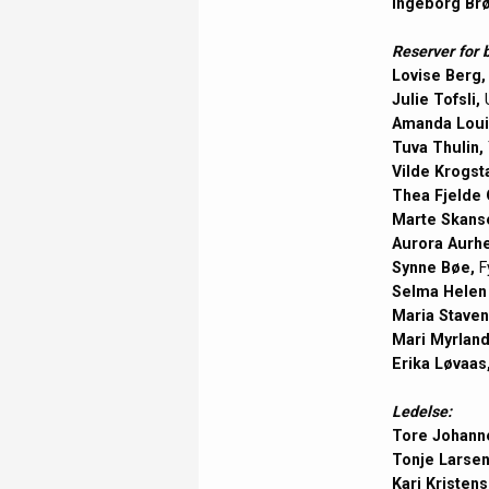
Ingeborg Br
Reserver for 
Lovise Berg,
Julie Tofsli,
U
Amanda Loui
Tuva Thulin,
Vilde Krogst
Thea Fjelde 
Marte Skans
Aurora Aurh
Synne Bøe,
Fy
Selma Helen
Maria Staven
Mari Myrland
Erika Løvaas
Ledelse:
Tore Johann
Tonje Larsen
Kari Kristens