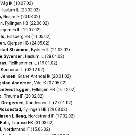
Våg IK (10.07.02)
Haslum IL (23.03.02)
,
Nesjar IF (20.03.02)
n,
Fyllingen HB (22.06.02)
egernes IL (19.07.02)
ld,
Eidsberg HB (11.05.02)
en,
Gjerpen HB (24.05.02)
lstad Strømme,
Byåsen IL (21.03.02)
ne Syversen,
Haslum IL (28.04.02)
aas,
Fjellhammer IL (19.01.02)
Konnerud IL (02.12.02)
 Jensen,
Grane Arendal IK (20.01.02)
gstad Andersen,
Våg IK (07.05.02)
petvedt Eggen,
Fyllingen HB (16.12.02)
o,
Trauma IF (20.02.02)
 Gregersen,
Randesund IL (27.01.02)
Mossestad,
Fyllingen HB (29.08.02)
nsen Lilleng,
Nordstrand IF (17.02.02)
Fuhr,
Tromsø HK (31.03.02)
d,
Nordstrand IF (15.06.02)