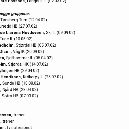
øste Fossnes,
Langhus IL (02.03.02)
begge gruppene:
Tønsberg Turn (12.04.02)
rædd HB (27.07.02)
se Llarena Hovdsveen,
Ski IL (09.09.02)
Tune IL (10.06.02)
adholm,
Stjørdal HB (05.07.02)
Olsen,
Våg IK (20.09.02)
en,
Fjellhammer IL (05.04.02)
eim,
Stjørdal HK (14.07.02)
llingen HB (29.04.02)
 Henriksen,
Kråkerøy IL (25.07.02)
,
Sunde HB (10.08.02)
,
Njård HB (28.04.02)
,
Sotra HB (07.03.02)
essen,
trener
,
trener
en,
fysioterapeut