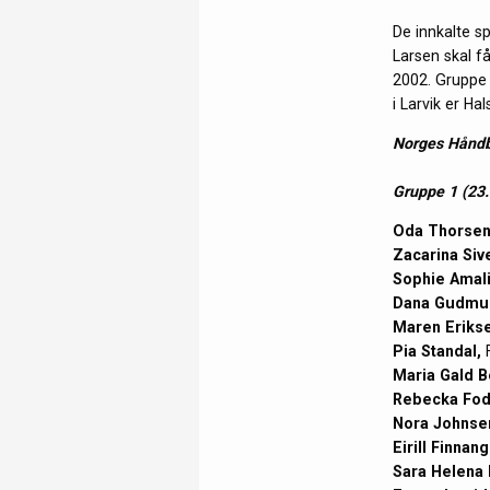
De innkalte s
Larsen skal få
2002. Gruppe 
i Larvik er Ha
Norges Håndba
Gruppe 1 (23.
Oda Thorsen
Zacarina Siv
Sophie Amal
Dana Gudmun
Maren Eriks
Pia Standal,
F
Maria Gald B
Rebecka Fod
Nora Johnse
Eirill Finnan
Sara Helena 