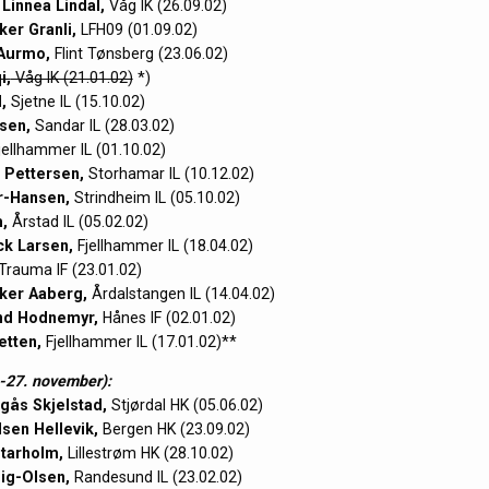
Linnea Lindal,
Våg IK (26.09.02)
ker Granli,
LFH09 (01.09.02)
 Aurmo,
Flint Tønsberg (23.06.02)
i,
Våg IK (21.01.02)
*)
,
Sjetne IL (15.10.02)
sen,
Sandar IL (28.03.02)
ellhammer IL (01.10.02)
 Pettersen,
Storhamar IL (10.12.02)
r-Hansen,
Strindheim IL (05.10.02)
,
Årstad IL (05.02.02)
ck Larsen,
Fjellhammer IL (18.04.02)
Trauma IF (23.01.02)
åker Aaberg,
Årdalstangen IL (14.04.02)
nd Hodnemyr,
Hånes IF (02.01.02)
etten,
Fjellhammer IL (17.01.02)**
-27. november):
gås Skjelstad,
Stjørdal HK (05.06.02)
sen Hellevik,
Bergen HK (23.09.02)
tarholm,
Lillestrøm HK (28.10.02)
ig-Olsen,
Randesund IL (23.02.02)