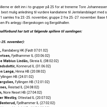
pillerne er delt inn i to grupper på 25 for at trenerne Tore Johannesse
 best mulig anledning til vurdere kandiatene til Jentelandslaget med sp
1 samles fra 23.-25. november, gruppe 2 fra 25.-27. november. Base 
lsen IFs anlegg i Bergeskogen og Bergslihallen.
llforbund har tatt ut følgende spillere til samlingen:
-25. november):
,
Randaberg HK (Født 07.01.02)
ertsen,
Fjellhammer IL (03.06.02)
ie Møbius Lindås,
Skreia IL (08.02.02)
dsdottir,
Konnerud IL (01.06.02)
en Langø,
Hinna HB (20.08.02)
yllingen HB (24.01.02)
ergslien,
Fyllingen HB (12.01.02)
nes,
Reistad IL (24.08.02)
n,
Nore Neset HB (27.04.02)
ger Westby,
Ottestad IL (20.07.02)
Benterud,
Fjellhammer IL (27.02.02)