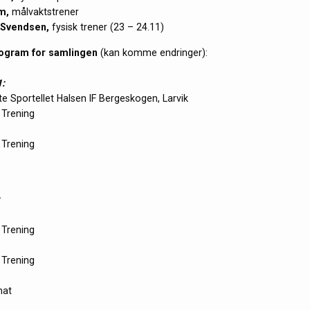
m,
målvaktstrener
Svendsen,
fysisk trener (23 – 24.11)
ogram for samlingen
(kan komme endringer):
:
 Sportellet Halsen IF Bergeskogen, Larvik
 Trening
 Trening
 Trening
 Trening
mat