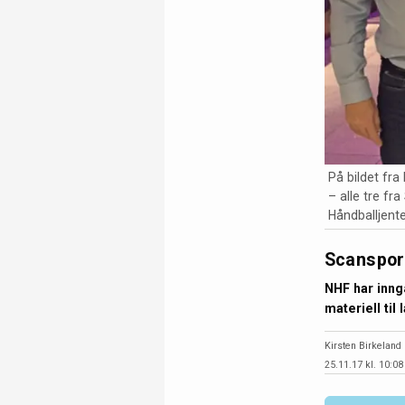
På bildet fra
– alle tre fr
Håndballjent
Scansport
NHF har inng
materiell til
Kirsten Birkeland
25.11.17 kl. 10:08