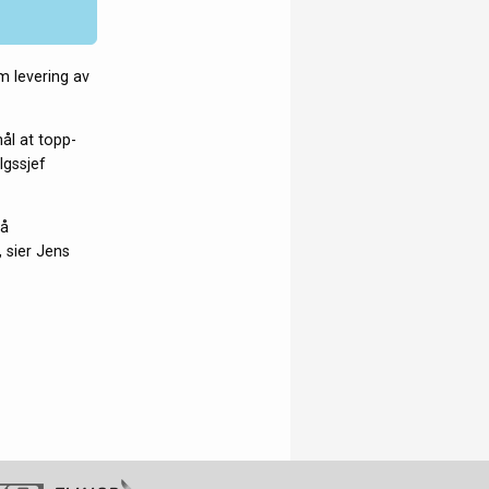
m levering av
ål at topp-
lgssjef
på
, sier Jens