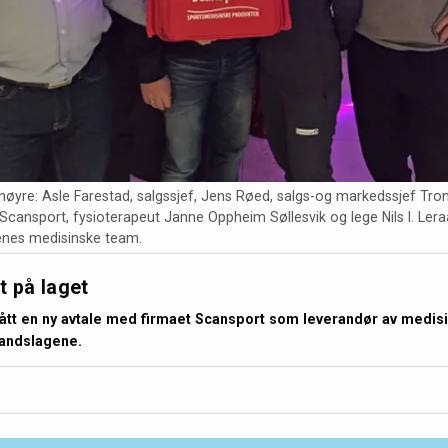
 høyre: Asle Farestad, salgssjef, Jens Røed, salgs-og markedssjef Tron
a Scansport, fysioterapeut Janne Oppheim Søllesvik og lege Nils I. Ler
enes medisinske team.
 på laget
ått en ny avtale med firmaet Scansport som leverandør av medis
 landslagene.