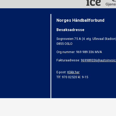
Norges Håndballforbund
Besøksadresse
Sognsveien 75 A (4. etg. Ullevaal Stadion
0855 OSLO
Org.nummer: 969 989 336 MVA
Fakturaadresse:
969989336@autoinvoic
E-post:
Klikk her
Tlf: 970 02520 kl. 9-15
Alt innhold er beskyttet i henhold til lov