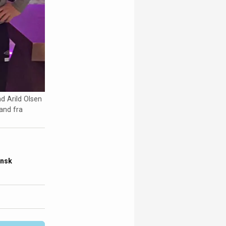
d Arild Olsen
aand fra
insk