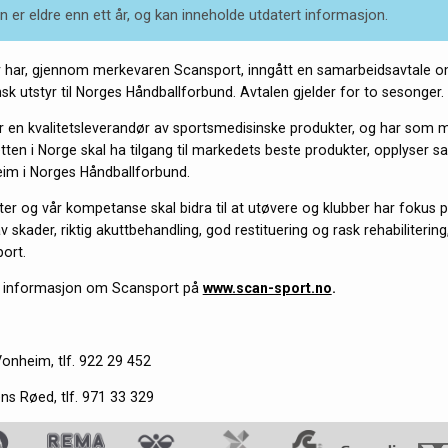
 er eldre enn ett år, og kan inneholde utdatert informasjon.
 har, gjennom merkevaren Scansport, inngått en samarbeidsavtale o
sk utstyr til Norges Håndballforbund. Avtalen gjelder for to sesonger.
r en kvalitetsleverandør av sportsmedisinske produkter, og har som m
ten i Norge skal ha tilgang til markedets beste produkter, opplyser sa
im i Norges Håndballforbund.
ter og vår kompetanse skal bidra til at utøvere og klubber har fokus 
 skader, riktig akuttbehandling, god restituering og rask rehabilitering
ort.
r informasjon om Scansport på
www.scan-sport.no
.
onheim, tlf. 922 29 452
ns Røed, tlf. 971 33 329