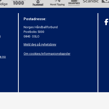
Postadresse:
Norges Håndballforbund
Postboks 5000
)
0840 OSLO
Meld deg på nyhetsbrev
Om cookies/informasjonskapsler
e.no
© 2015 - Norges Håndballforbund - (04)
 om opphavsrett til åndsverk (Åndsverkloven). Innholdet kan ikke benyttes kommersiel