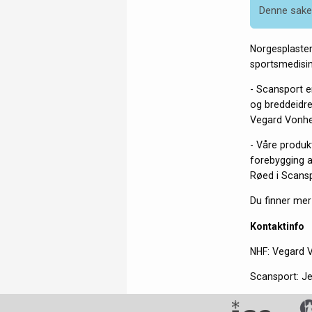
Denne saken
Norgesplaster
sportsmedisin
- Scansport e
og breddeidret
Vegard Vonhe
- Våre produk
forebygging av
Røed i Scansp
Du finner me
Kontaktinfo
NHF: Vegard V
Scansport: Je