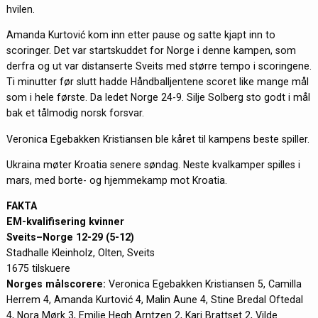
hvilen.
Amanda Kurtović kom inn etter pause og satte kjapt inn to
scoringer. Det var startskuddet for Norge i denne kampen, som
derfra og ut var distanserte Sveits med større tempo i scoringene.
Ti minutter før slutt hadde Håndballjentene scoret like mange mål
som i hele første. Da ledet Norge 24-9. Silje Solberg sto godt i mål
bak et tålmodig norsk forsvar.
Veronica Egebakken Kristiansen ble kåret til kampens beste spiller.
Ukraina møter Kroatia senere søndag. Neste kvalkamper spilles i
mars, med borte- og hjemmekamp mot Kroatia.
FAKTA
EM-kvalifisering kvinner
Sveits–Norge 12-29 (5-12)
Stadhalle Kleinholz, Olten, Sveits
1675 tilskuere
Norges målscorere:
Veronica Egebakken Kristiansen 5, Camilla
Herrem 4, Amanda Kurtović 4, Malin Aune 4, Stine Bredal Oftedal
4, Nora Mørk 3, Emilie Hegh Arntzen 2, Kari Brattset 2, Vilde