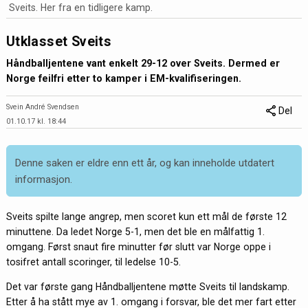
Sveits. Her fra en tidligere kamp.
Utklasset Sveits
Håndballjentene vant enkelt 29-12 over Sveits. Dermed er
Norge feilfri etter to kamper i EM-kvalifiseringen.
Svein André Svendsen
Del
01.10.17 kl. 18:44
Denne saken er eldre enn ett år, og kan inneholde utdatert
informasjon.
Sveits spilte lange angrep, men scoret kun ett mål de første 12
minuttene. Da ledet Norge 5-1, men det ble en målfattig 1.
omgang. Først snaut fire minutter før slutt var Norge oppe i
tosifret antall scoringer, til ledelse 10-5.
Det var første gang Håndballjentene møtte Sveits til landskamp.
Etter å ha stått mye av 1. omgang i forsvar, ble det mer fart etter