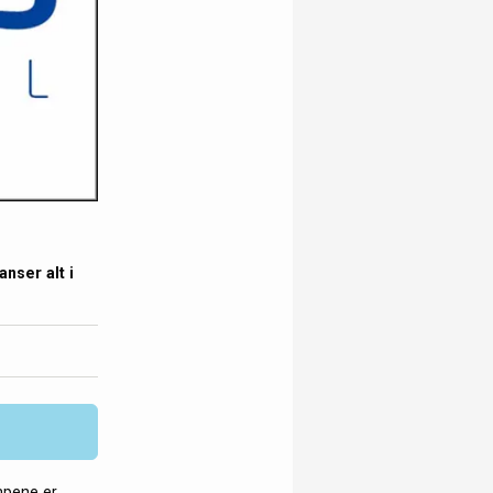
nser alt i
mpene er