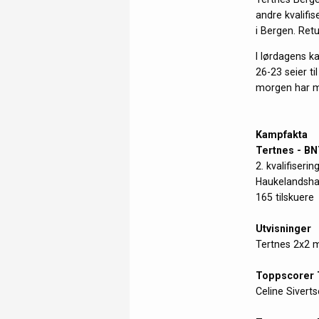
andre kvalifi
i Bergen. Re
I lørdagens k
26-23 seier ti
morgen har mul
Kampfakta
Tertnes - BN
2. kvalifiseri
Haukelandsha
165 tilskuere
Utvisninger
Tertnes 2x2 m
Toppscorer 
Celine Sivert