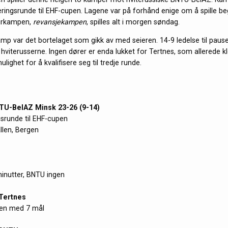
seringsrunde til EHF-cupen. Lagene var på forhånd enige om å spille 
turkampen,
revansjekampen
, spilles alt i morgen søndag.
amp var det bortelaget som gikk av med seieren. 14-9 ledelse til pau
l hviterusserne. Ingen dører er enda lukket for Tertnes, som allerede k
ighet for å kvalifisere seg til tredje runde.
TU-BelAZ Minsk 23-26 (9-14)
ngsrunde til EHF-cupen
llen, Bergen
inutter, BNTU ingen
Tertnes
sen med 7 mål