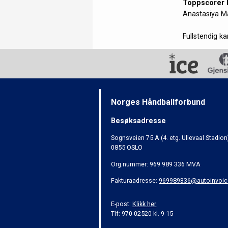
Toppscorer
Anastasiya 
Fullstendig k
Norges Håndballforbund
Besøksadresse
Sognsveien 75 A (4. etg. Ullevaal Stadion
0855 OSLO
Org.nummer: 969 989 336 MVA
Fakturaadresse:
969989336@autoinvoic
E-post:
Klikk her
Tlf: 970 02520 kl. 9-15