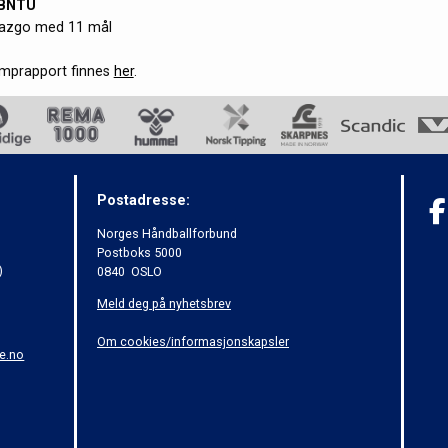
 BNTU
Mazgo med 11 mål
amprapport finnes
her
.
Postadresse:
Norges Håndballforbund
Postboks 5000
)
0840 OSLO
Meld deg på nyhetsbrev
Om cookies/informasjonskapsler
e.no