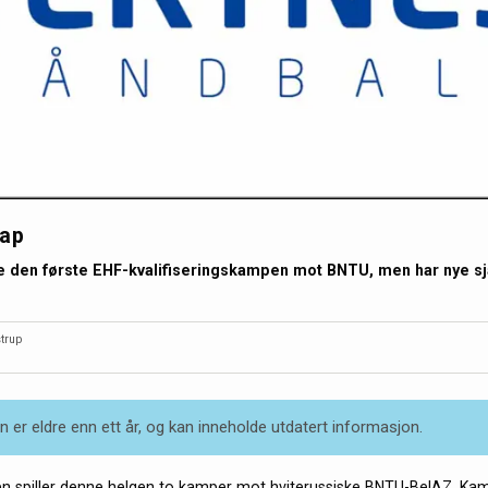
tap
e den første EHF-kvalifiseringskampen mot BNTU, men har nye sja
trup
 er eldre enn ett år, og kan inneholde utdatert informasjon.
n spiller denne helgen to kamper mot hviterussiske BNTU-BelAZ. Ka