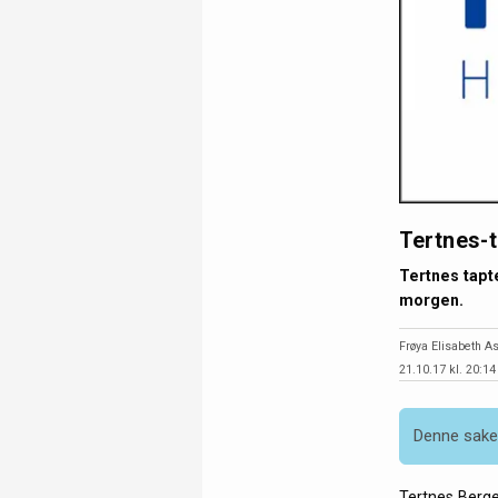
Tertnes-
Tertnes tapt
morgen.
Frøya Elisabeth As
21.10.17 kl. 20:14
Denne saken
Tertnes Berge