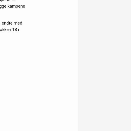
begge kampene
se endte med
lokken 18 i