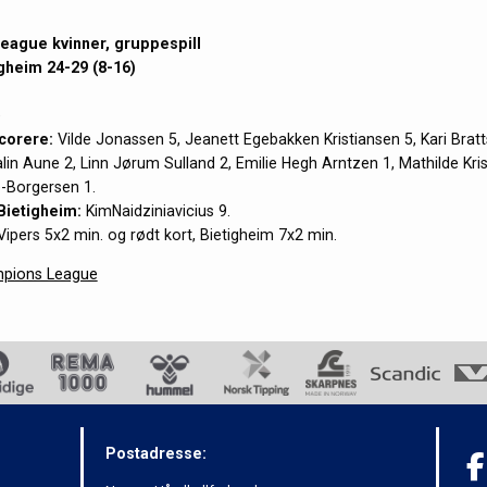
ague kvinner, gruppespill
gheim 24-29 (8-16)
e
scorere:
Vilde Jonassen 5, Jeanett Egebakken Kristiansen 5, Kari Bratt
lin Aune 2, Linn Jørum Sulland 2, Emilie Hegh Arntzen 1, Mathilde Kri
e-Borgersen 1.
Bietigheim:
KimNaidziniavicius 9.
ipers 5x2 min. og rødt kort, Bietigheim 7x2 min.
pions League
Postadresse: