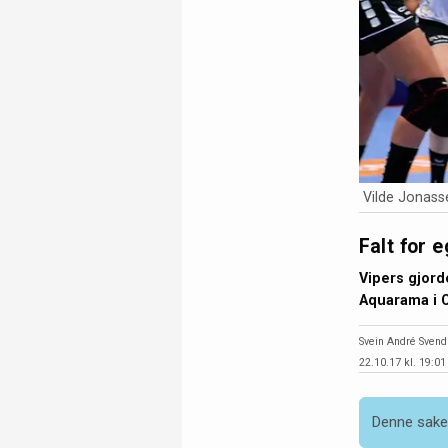
Vilde Jonasse
Falt for e
Vipers gjorde
Aquarama i 
Svein André Sven
22.10.17 kl. 19:01
Denne saken