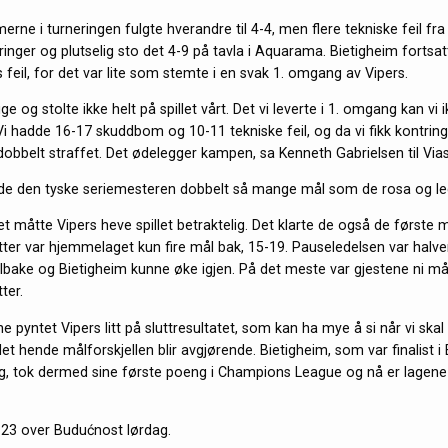
ne i turneringen fulgte hverandre til 4-4, men flere tekniske feil fra
inger og plutselig sto det 4-9 på tavla i Aquarama. Bietigheim fortsat
feil, for det var lite som stemte i en svak 1. omgang av Vipers.
eige og stolte ikke helt på spillet vårt. Det vi leverte i 1. omgang kan vi 
 Vi hadde 16-17 skuddbom og 10-11 tekniske feil, og da vi fikk kontrin
i dobbelt straffet. Det ødelegger kampen, sa Kenneth Gabrielsen til Vias
de den tyske seriemesteren dobbelt så mange mål som de rosa og le
et måtte Vipers heve spillet betraktelig. Det klarte de også de første 
tter var hjemmelaget kun fire mål bak, 15-19. Pauseledelsen var halve
ilbake og Bietigheim kunne øke igjen. På det meste var gjestene ni må
ter.
ne pyntet Vipers litt på sluttresultatet, som kan ha mye å si når vi skal t
det hende målforskjellen blir avgjørende. Bietigheim, som var finalist i
g, tok dermed sine første poeng i Champions League og nå er lagene 
23 over Budućnost lørdag.