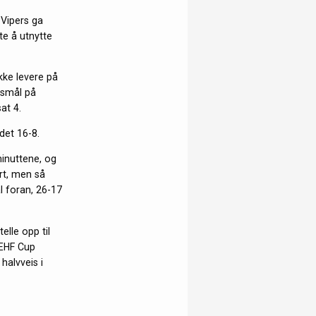
 Vipers ga
te å utnytte
ikke levere på
gsmål på
at 4.
det 16-8.
minuttene, og
rt, men så
l foran, 26-17
elle opp til
 EHF Cup
halvveis i