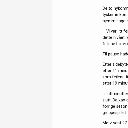
De to nykommer
tyskerne kontr
hjemmelagets 
– Vi var litt f
dette nivået.
feilene blir v
Til pause had
Etter sidebytt
etter 11 minu
kom feilene t
etter 19 minut
I sluttminutte
slutt. Da kan 
forrige seson
gruppespillet.
Metz vant 27-