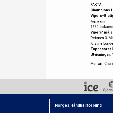
FAKTA
Champions Le
Vipers–Bieti
Aquarama
1639 tilskuer
Vipers' mål
Refsnes 3, Ma
Kristine Lund
Toppscorer 
Utvisninger:
V
Mer om Cham
Norges Håndballforbund